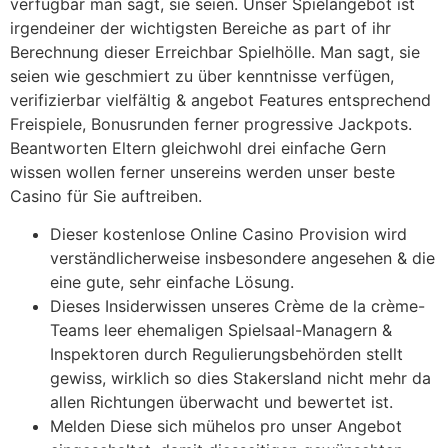
verfügbar man sagt, sie seien.
Unser Spielangebot ist
irgendeiner der wichtigsten Bereiche as part of ihr
Berechnung dieser Erreichbar Spielhölle. Man sagt, sie
seien wie geschmiert zu über kenntnisse verfügen,
verifizierbar vielfältig & angebot Features entsprechend
Freispiele, Bonusrunden ferner progressive Jackpots.
Beantworten Eltern gleichwohl drei einfache Gern
wissen wollen ferner unsereins werden unser beste
Casino für Sie auftreiben.
Dieser kostenlose Online Casino Provision wird
verständlicherweise insbesondere angesehen & die
eine gute, sehr einfache Lösung.
Dieses Insiderwissen unseres Crème de la crème-
Teams leer ehemaligen Spielsaal-Managern &
Inspektoren durch Regulierungsbehörden stellt
gewiss, wirklich so dies Stakersland nicht mehr da
allen Richtungen überwacht und bewertet ist.
Melden Diese sich mühelos pro unser Angebot