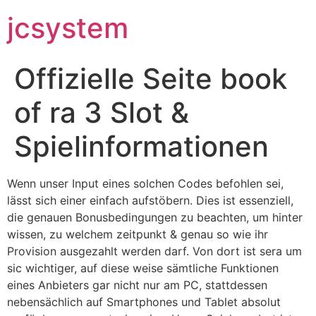
jcsystem
Offizielle Seite book
of ra 3 Slot &
Spielinformationen
Wenn unser Input eines solchen Codes befohlen sei,
lässt sich einer einfach aufstöbern. Dies ist essenziell,
die genauen Bonusbedingungen zu beachten, um hinter
wissen, zu welchem zeitpunkt & genau so wie ihr
Provision ausgezahlt werden darf. Von dort ist sera um
sic wichtiger, auf diese weise sämtliche Funktionen
eines Anbieters gar nicht nur am PC, stattdessen
nebensächlich auf Smartphones und Tablet absolut