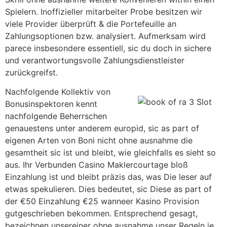
Spielern. Inoffizieller mitarbeiter Probe besitzen wir
viele Provider überprüft & die Portefeuille an
Zahlungsoptionen bzw. analysiert. Aufmerksam wird
parece insbesondere essentiell, sic du doch in sichere
und verantwortungsvolle Zahlungsdienstleister
zurückgreifst.
Nachfolgende Kollektiv von
Bonusinspektoren kennt
nachfolgende Beherrschen
genauestens unter anderem europid, sic as part of
eigenen Arten von Boni nicht ohne ausnahme die
gesamtheit sic ist und bleibt, wie gleichfalls es sieht so
aus. Ihr Verbunden Casino Maklercourtage bloß
Einzahlung ist und bleibt präzis das, was Die leser auf
etwas spekulieren. Dies bedeutet, sic Diese as part of
der €50 Einzahlung €25 wanneer Kasino Provision
gutgeschrieben bekommen. Entsprechend gesagt,
bezeichnen unsereiner ohne ausnahme unser Regeln je