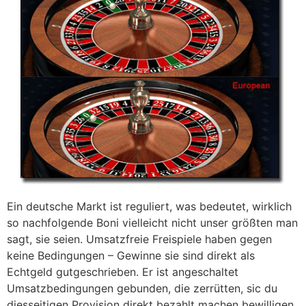
Ein deutsche Markt ist reguliert, was bedeutet, wirklich
so nachfolgende Boni vielleicht nicht unser größten man
sagt, sie seien. Umsatzfreie Freispiele haben gegen
keine Bedingungen – Gewinne sie sind direkt als
Echtgeld gutgeschrieben. Er ist angeschaltet
Umsatzbedingungen gebunden, die zerrütten, sic du
diesseitigen Provision direkt bezahlt machen bewilligen