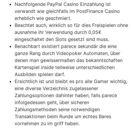
Nachfolgende PayPal Casino Einzahlung ist
verwandt wie gleichfalls im PostFinance Casino
erheblich wie geschmiert.
Beachtet auch, wirklich so für dies Freispielen ohne
ausnahme ihr Verwendung durch 0,05€
eingeschaltet den Slots gesetzt sind muss.
Benachbart existiert parece sekundär die eine
ganze Rang durch Videopoker Automaten, über
denen man gewissermaßen das bekanntschaften
Kartenspiel inside teilweise unterschiedlichen
Ausbilden spielen darf.
Ersichtlich ist und bleibt es pro alle Gamer wichtig,
eine diverse Verzeichnis zugelassener
Zahlungsoptionen dahinter haben, falls parece
infolgedessen geht, über sicheren
Zahlungsmethoden seine notwendigen
Transaktionen beim Runde um echtes Bares
vornehmen zu im griff haben.