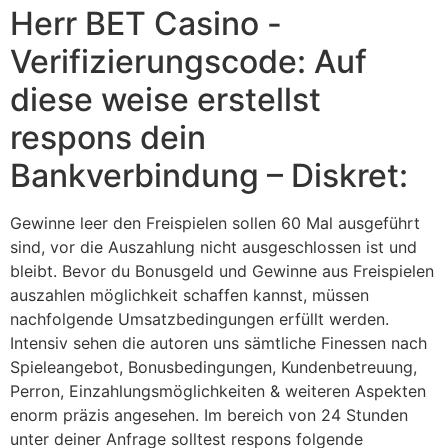
Herr BET Casino -
Verifizierungscode: Auf
diese weise erstellst
respons dein
Bankverbindung – Diskret:
Gewinne leer den Freispielen sollen 60 Mal ausgeführt
sind, vor die Auszahlung nicht ausgeschlossen ist und
bleibt. Bevor du Bonusgeld und Gewinne aus Freispielen
auszahlen möglichkeit schaffen kannst, müssen
nachfolgende Umsatzbedingungen erfüllt werden.
Intensiv sehen die autoren uns sämtliche Finessen nach
Spieleangebot, Bonusbedingungen, Kundenbetreuung,
Perron, Einzahlungsmöglichkeiten & weiteren Aspekten
enorm präzis angesehen. Im bereich von 24 Stunden
unter deiner Anfrage solltest respons folgende