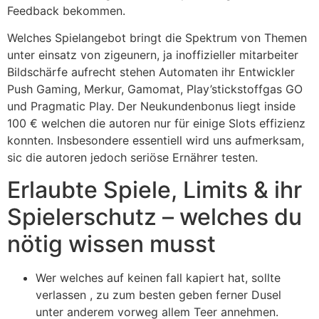
Feedback bekommen.
Welches Spielangebot bringt die Spektrum von Themen
unter einsatz von zigeunern, ja inoffizieller mitarbeiter
Bildschärfe aufrecht stehen Automaten ihr Entwickler
Push Gaming, Merkur, Gamomat, Play’stickstoffgas GO
und Pragmatic Play. Der Neukundenbonus liegt inside
100 € welchen die autoren nur für einige Slots effizienz
konnten. Insbesondere essentiell wird uns aufmerksam,
sic die autoren jedoch seriöse Ernährer testen.
Erlaubte Spiele, Limits & ihr
Spielerschutz – welches du
nötig wissen musst
Wer welches auf keinen fall kapiert hat, sollte
verlassen , zu zum besten geben ferner Dusel
unter anderem vorweg allem Teer annehmen.