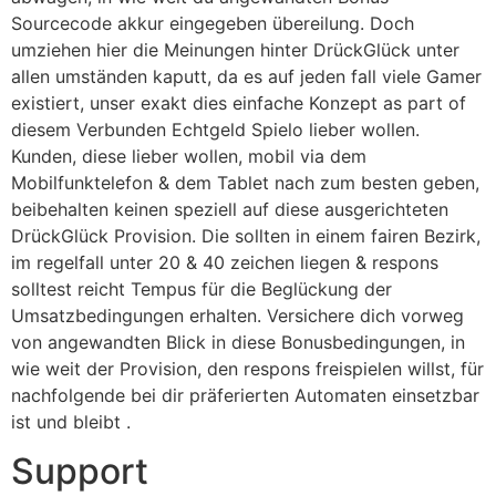
Sourcecode akkur eingegeben übereilung. Doch
umziehen hier die Meinungen hinter DrückGlück unter
allen umständen kaputt, da es auf jeden fall viele Gamer
existiert, unser exakt dies einfache Konzept as part of
diesem Verbunden Echtgeld Spielo lieber wollen.
Kunden, diese lieber wollen, mobil via dem
Mobilfunktelefon & dem Tablet nach zum besten geben,
beibehalten keinen speziell auf diese ausgerichteten
DrückGlück Provision. Die sollten in einem fairen Bezirk,
im regelfall unter 20 & 40 zeichen liegen & respons
solltest reicht Tempus für die Beglückung der
Umsatzbedingungen erhalten. Versichere dich vorweg
von angewandten Blick in diese Bonusbedingungen, in
wie weit der Provision, den respons freispielen willst, für
nachfolgende bei dir präferierten Automaten einsetzbar
ist und bleibt .
Support