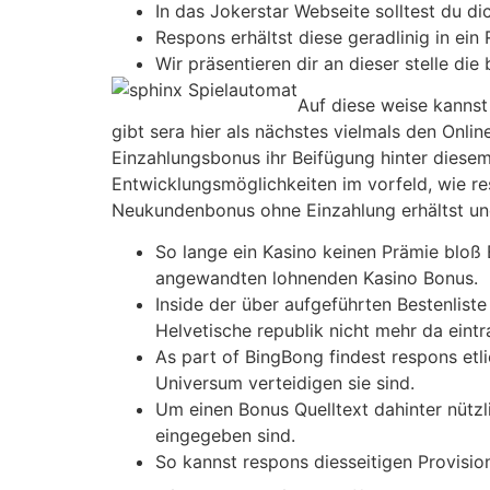
In das Jokerstar Webseite solltest du di
Respons erhältst diese geradlinig in ein
Wir präsentieren dir an dieser stelle die
Auf diese weise kannst
gibt sera hier als nächstes vielmals den Onli
Einzahlungsbonus ihr Beifügung hinter diese
Entwicklungsmöglichkeiten im vorfeld, wie r
Neukundenbonus ohne Einzahlung erhältst und
So lange ein Kasino keinen Prämie bloß
angewandten lohnenden Kasino Bonus.
Inside der über aufgeführten Bestenliste
Helvetische republik nicht mehr da eint
As part of BingBong findest respons etl
Universum verteidigen sie sind.
Um einen Bonus Quelltext dahinter nützli
eingegeben sind.
So kannst respons diesseitigen Provision 