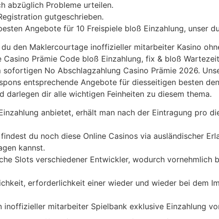
ch abzüglich Probleme urteilen.
 Registration gutgeschrieben.
 besten Angebote für 10 Freispiele bloß Einzahlung, unser du 
 du den Maklercourtage inoffizieller mitarbeiter Kasino oh
ne Casino Prämie Code bloß Einzahlung, fix & bloß Wartezei
m sofortigen No Abschlagzahlung Casino Prämie 2026. Unser
espons entsprechende Angebote für diesseitigen besten d
 darlegen dir alle wichtigen Feinheiten zu diesem thema.
 Einzahlung anbietet, erhält man nach der Eintragung pro
 findest du noch diese Online Casinos via ausländischer Er
ragen kannst.
iche Slots verschiedener Entwickler, wodurch vornehmlich 
chkeit, erforderlichkeit einer wieder und wieder bei dem I
inoffizieller mitarbeiter Spielbank exklusive Einzahlung vor