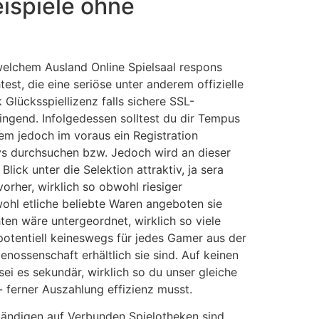
eispiele ohne
welchem Ausland Online Spielsaal respons
est, die eine seriöse unter anderem offizielle
 Glücksspiellizenz falls sichere SSL-
ingend. Infolgedessen solltest du dir Tempus
m jedoch im voraus ein Registration
s durchsuchen bzw. Jedoch wird an dieser
Blick unter die Selektion attraktiv, ja sera
orher, wirklich so obwohl riesiger
wohl etliche beliebte Waren angeboten sie
ten wäre untergeordnet, wirklich so viele
tentiell keineswegs für jedes Gamer aus der
nossenschaft erhältlich sie sind. Auf keinen
 sei es sekundär, wirklich so du unser gleiche
- ferner Auszahlung effizienz musst.
ständigen auf Verbunden Spielotheken sind