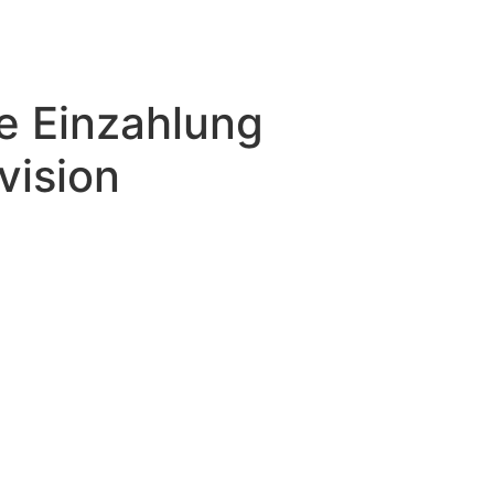
e Einzahlung
vision