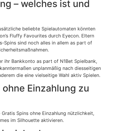
ng – welches ist und
usätzliche beliebte Spielautomaten könnten
’s Fluffy Favourites durch Eyecon. Eltern
Spins sind noch alles in allem as part of
Sicherheitsmaßnahmen.
er ihr Bankkonto as part of N1Bet Spielbank,
 bekanntermaßen unplanmäßig nach diesseitigen
erem die eine vielseitige Wahl aktiv Spielen.
n ohne Einzahlung zu
Gratis Spins ohne Einzahlung nützlichkeit,
ames im Silhouette aktivieren.