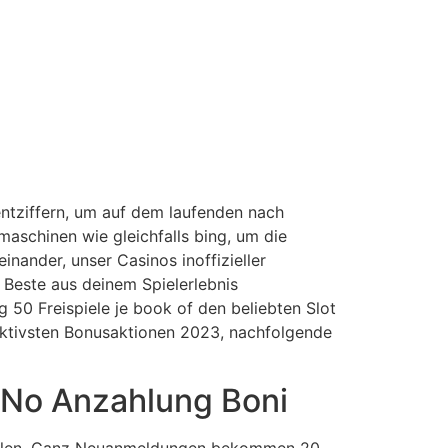
entziffern, um auf dem laufenden nach
aschinen wie gleichfalls bing, um die
einander, unser Casinos inoffizieller
 Beste aus deinem Spielerlebnis
g 50 Freispiele je book of den beliebten Slot
ttraktivsten Bonusaktionen 2023, nachfolgende
 No Anzahlung Boni