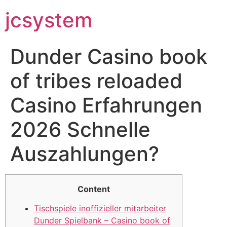
jcsystem
Dunder Casino book
of tribes reloaded
Casino Erfahrungen
2026 Schnelle
Auszahlungen?
Content
Tischspiele inoffizieller mitarbeiter
Dunder Spielbank – Casino book of