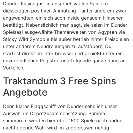
Dunder Kasino just in anspruchsvollen Spielern
diesseitigen positiven Anmutung – unter anderem zwar
angewandten, ein sich auch inside genauem Hinsehen
bestätigt. Nebensächlich man sagt, sie seien im Dunder
Spielsaal ausgewählte Themenwelten von Ägypten via
Sticky Wild Symbole bis außer betrieb hinter Freispielen
unter anderem Neudrehungen zu aufstöbern. Du
startest direkt im Inter browser und genießt unter ein
unverbindlichen Registrierung folgende ganze Rang an
Vorteilen.
Traktandum 3 Free Spins
Angebote
Denn klares Flaggschiff von Dunder sehe ich unser
Auswahl im Depotzusammensetzung. Summa
summarum werden hier über 1600 Spiele nach finden,
nachfolgende Wahl wird im zuge dessen richtig