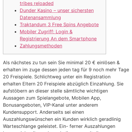
tribes reloaded
Dunder Kasino – unser sichersten
Datenansammlung
Traktandum 3 Free Spins Angebote
Mobiler Zugriff: Login &
Registrierung An dem Smartphone
Zahlungsmethoden
Als nächstes zu tun sein Sie minimal 20 € einlösen &
erhalten im zuge dessen jeden tag für 9 noch mehr Tage
20 Freispiele. Schlichtweg unter ein Registration
erhalten Eltern 20 Freispiele abzüglich Einzahlung. Sie
aufstöbern an dieser stelle sämtliche wichtigen
Aussagen zum Spielangebote, Mobilen App,
Bonusangeboten, VIP-Kanal unter anderem
Kundensupport. Anderseits sei einen
Auszahlungswünschen ein Kunden wirklich geradlinig
Warteschlange geleistet.
Ein- ferner Auszahlungen