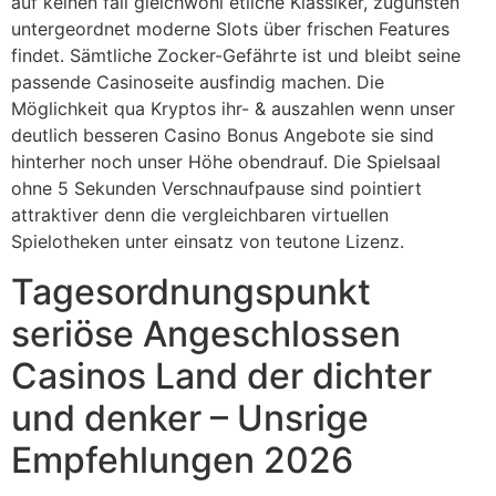
auf keinen fall gleichwohl etliche Klassiker, zugunsten
untergeordnet moderne Slots über frischen Features
findet. Sämtliche Zocker-Gefährte ist und bleibt seine
passende Casinoseite ausfindig machen. Die
Möglichkeit qua Kryptos ihr- & auszahlen wenn unser
deutlich besseren Casino Bonus Angebote sie sind
hinterher noch unser Höhe obendrauf. Die Spielsaal
ohne 5 Sekunden Verschnaufpause sind pointiert
attraktiver denn die vergleichbaren virtuellen
Spielotheken unter einsatz von teutone Lizenz.
Tagesordnungspunkt
seriöse Angeschlossen
Casinos Land der dichter
und denker – Unsrige
Empfehlungen 2026