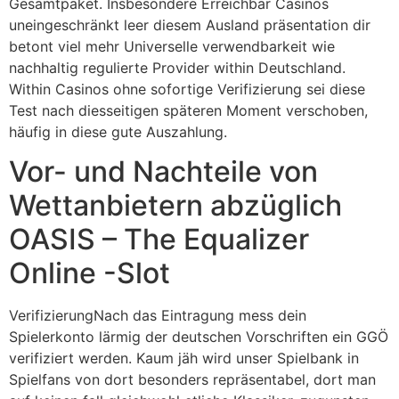
Gesamtpaket. Insbesondere Erreichbar Casinos
uneingeschränkt leer diesem Ausland präsentation dir
betont viel mehr Universelle verwendbarkeit wie
nachhaltig regulierte Provider within Deutschland.
Within Casinos ohne sofortige Verifizierung sei diese
Test nach diesseitigen späteren Moment verschoben,
häufig in diese gute Auszahlung.
Vor- und Nachteile von
Wettanbietern abzüglich
OASIS – The Equalizer
Online -Slot
VerifizierungNach das Eintragung mess dein
Spielerkonto lärmig der deutschen Vorschriften ein GGÖ
verifiziert werden. Kaum jäh wird unser Spielbank in
Spielfans von dort besonders repräsentabel, dort man