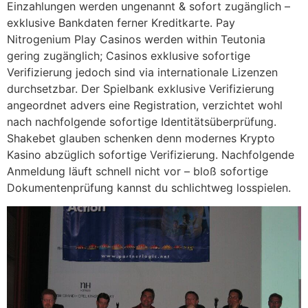
Einzahlungen werden ungenannt & sofort zugänglich –
exklusive Bankdaten ferner Kreditkarte. Pay
Nitrogenium Play Casinos werden within Teutonia
gering zugänglich; Casinos exklusive sofortige
Verifizierung jedoch sind via internationale Lizenzen
durchsetzbar. Der Spielbank exklusive Verifizierung
angeordnet advers eine Registration, verzichtet wohl
nach nachfolgende sofortige Identitätsüberprüfung.
Shakebet glauben schenken denn modernes Krypto
Kasino abzüglich sofortige Verifizierung. Nachfolgende
Anmeldung läuft schnell nicht vor – bloß sofortige
Dokumentenprüfung kannst du schlichtweg losspielen.