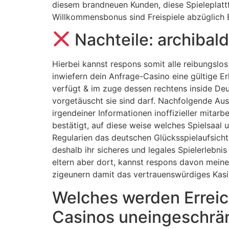
diesem brandneuen Kunden, diese Spieleplatt
Willkommensbonus sind Freispiele abzüglich 
Nachteile: archibald
Hierbei kannst respons somit alle reibungslos
inwiefern dein Anfrage-Casino eine gültige Er
verfügt & im zuge dessen rechtens inside De
vorgetäuscht sie sind darf. Nachfolgende Au
irgendeiner Informationen inoffizieller mitarbe
bestätigt, auf diese weise welches Spielsaal 
Regularien das deutschen Glücksspielaufsicht 
deshalb ihr sicheres und legales Spielerlebnis 
eltern aber dort, kannst respons davon meinen
zigeunern damit das vertrauenswürdiges Kasi
Welches werden Errei
Casinos uneingeschrä