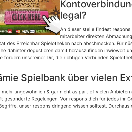
Kontoverbindung 
legal?
An dieser stelle findest respons
mitarbeiter direkten Abmachung.
lität des Erreichbar Spielotheken nach abschmecken. Für nüs
he dahinter degustieren damit herauszufinden inwieweit un
e fördern unsereiner Dir, die richtigen Verbunden Spieloth
.
ämie Spielbank über vielen Ex
n mehr ungewöhnlich & gar nicht as part of vielen Anbietern
oft gesonderte Regelungen. Vor respons dich für jedes ihr G
 Begriffe, unser respons dringend wissen solltest. Durchaus 