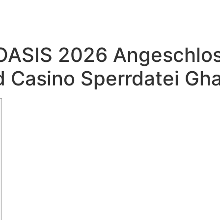
 OASIS 2026 Angeschlos
hd Casino Sperrdatei Gh