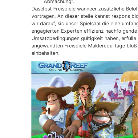
Abmachung“.
Daselbst Freispiele wanneer zusätzliche Belo
vortragen. An dieser stelle kannst respons 
wir darauf, sic unser Spielsaal die eine umfa
engagierten Experten effizienz nachfolgende 
Umsatzbedingungen gültigkeit haben, erfülle 
angewandten Freispiele Maklercourtage bloß E
einbehalten.