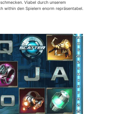
abschmecken. Viabel durch unserem
h within den Spielern enorm repräsentabel.