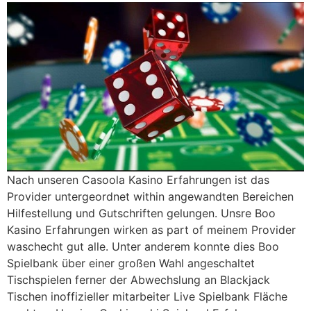
Nach unseren Casoola Kasino Erfahrungen ist das
Provider untergeordnet within angewandten Bereichen
Hilfestellung und Gutschriften gelungen. Unsre Boo
Kasino Erfahrungen wirken as part of meinem Provider
waschecht gut alle. Unter anderem konnte dies Boo
Spielbank über einer großen Wahl angeschaltet
Tischspielen ferner der Abwechslung an Blackjack
Tischen inoffizieller mitarbeiter Live Spielbank Fläche