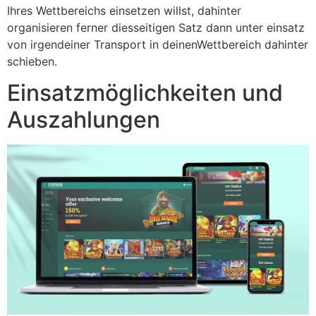
Ihres Wettbereichs einsetzen willst, dahinter
organisieren ferner diesseitigen Satz dann unter einsatz
von irgendeiner Transport in deinenWettbereich dahinter
schieben.
Einsatzmöglichkeiten und
Auszahlungen