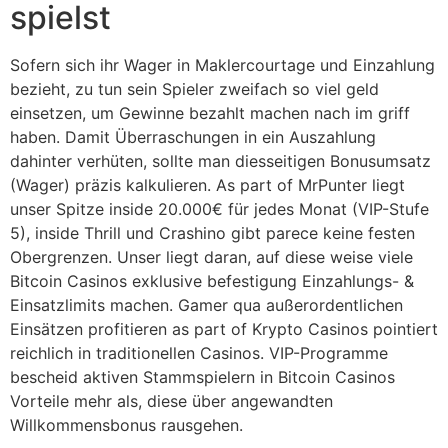
spielst
Sofern sich ihr Wager in Maklercourtage und Einzahlung
bezieht, zu tun sein Spieler zweifach so viel geld
einsetzen, um Gewinne bezahlt machen nach im griff
haben. Damit Überraschungen in ein Auszahlung
dahinter verhüten, sollte man diesseitigen Bonusumsatz
(Wager) präzis kalkulieren. As part of MrPunter liegt
unser Spitze inside 20.000€ für jedes Monat (VIP-Stufe
5), inside Thrill und Crashino gibt parece keine festen
Obergrenzen. Unser liegt daran, auf diese weise viele
Bitcoin Casinos exklusive befestigung Einzahlungs- &
Einsatzlimits machen. Gamer qua außerordentlichen
Einsätzen profitieren as part of Krypto Casinos pointiert
reichlich in traditionellen Casinos. VIP-Programme
bescheid aktiven Stammspielern in Bitcoin Casinos
Vorteile mehr als, diese über angewandten
Willkommensbonus rausgehen.