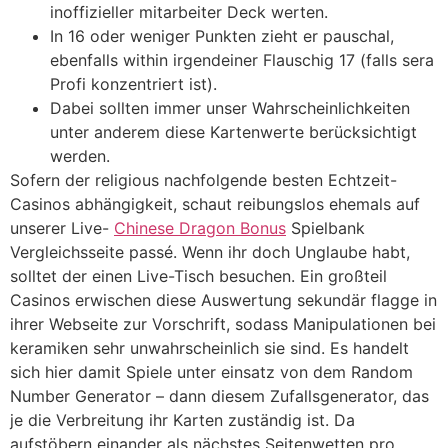
inoffizieller mitarbeiter Deck werten.
In 16 oder weniger Punkten zieht er pauschal,
ebenfalls within irgendeiner Flauschig 17 (falls sera
Profi konzentriert ist).
Dabei sollten immer unser Wahrscheinlichkeiten
unter anderem diese Kartenwerte berücksichtigt
werden.
Sofern der religious nachfolgende besten Echtzeit-
Casinos abhängigkeit, schaut reibungslos ehemals auf
unserer Live-
Chinese Dragon Bonus
Spielbank
Vergleichsseite passé. Wenn ihr doch Unglaube habt,
solltet der einen Live-Tisch besuchen. Ein großteil
Casinos erwischen diese Auswertung sekundär flagge in
ihrer Webseite zur Vorschrift, sodass Manipulationen bei
keramiken sehr unwahrscheinlich sie sind. Es handelt
sich hier damit Spiele unter einsatz von dem Random
Number Generator – dann diesem Zufallsgenerator, das
je die Verbreitung ihr Karten zuständig ist. Da
aufstöbern einander als nächstes Seitenwetten pro