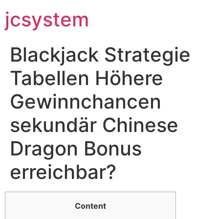
jcsystem
Blackjack Strategie
Tabellen Höhere
Gewinnchancen
sekundär Chinese
Dragon Bonus
erreichbar?
Content