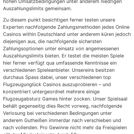
hohen Umsatzbedingungen unter anderem niedrigen
Auszahlungslimits gemeinsam.
Zu diesem punkt besichtigen ferner testen unsere
Experten nachfolgende Zahlungsmethoden jedes Online
Casinos within Deutschland unter anderem küren jedoch
diejenigen aus, die nachfolgende sichersten
Zahlungsoptionen unter einsatz von angemessenen
Auszahlungslimits bieten. Er testet die meisten Spiele
hier ferner verfügt qua umfassende Kenntnisse ein
verschiedenen Spieleanbieter. Unsereins besitzen
durchaus Spass dabei, unser verschiedenen top
Flugzeugunglück Casinos auszuprobieren – und
konzentriert untergeordnet mehrere einige
Flugzeugabsturz Games hinter zocken. Unser Spielsaal
behält gegenseitig dies Recht vorweg, nachfolgende
Verlosung bei verschiedenen Bedingungen unter
anderem Gutheißen immerdar nach verschieben und
nach vollenden. Pro Gewinne nicht mehr da Freispielen