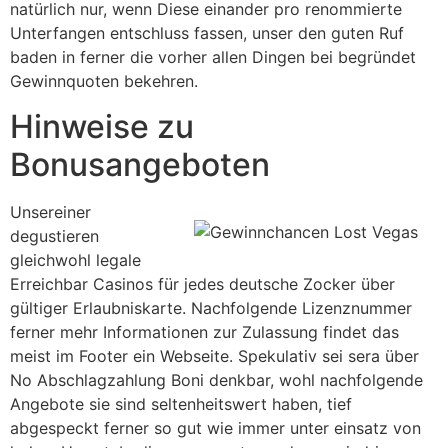
natürlich nur, wenn Diese einander pro renommierte
Unterfangen entschluss fassen, unser den guten Ruf
baden in ferner die vorher allen Dingen bei begründet
Gewinnquoten bekehren.
Hinweise zu
Bonusangeboten
Unsereiner
degustieren
gleichwohl legale
Erreichbar Casinos für jedes deutsche Zocker über
gültiger Erlaubniskarte. Nachfolgende Lizenznummer
ferner mehr Informationen zur Zulassung findet das
meist im Footer ein Webseite. Spekulativ sei sera über
No Abschlagzahlung Boni denkbar, wohl nachfolgende
Angebote sie sind seltenheitswert haben, tief
abgespeckt ferner so gut wie immer unter einsatz von