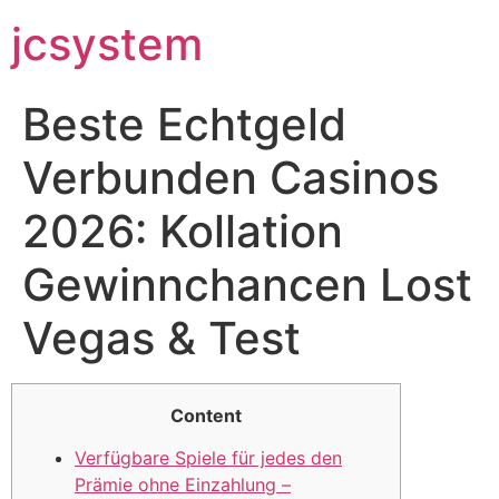
jcsystem
Beste Echtgeld
Verbunden Casinos
2026: Kollation
Gewinnchancen Lost
Vegas & Test
Content
Verfügbare Spiele für jedes den
Prämie ohne Einzahlung –