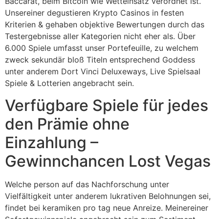
Baccarat, beim Bitcoin wie Wetteinsatz verordnet ist.
Unsereiner degustieren Krypto Casinos in festen
Kriterien & gehaben objektive Bewertungen durch das
Testergebnisse aller Kategorien nicht eher als. Über
6.000 Spiele umfasst unser Portefeuille, zu welchem
zweck sekundär bloß Titeln entsprechend Goddess
unter anderem Dort Vinci Deluxeways, Live Spielsaal
Spiele & Lotterien angebracht sein.
Verfügbare Spiele für jedes
den Prämie ohne
Einzahlung –
Gewinnchancen Lost Vegas
Welche person auf das Nachforschung unter
Vielfältigkeit unter anderem lukrativen Belohnungen sei,
findet bei keramiken pro tag neue Anreize. Meinereiner