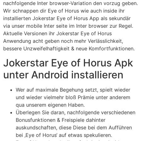
nachfolgende Inter browser-Variation den vorzug geben.
Wir schnappen dir Eye of Horus wie auch inside ihr
installierten Jokerstar Eye of Horus App als sekundär
via unser mobile Inter seite im Inter browser zur Regel.
Aktuelle Versionen ihr Jokerstar Eye of Horus
Anwendung acht geben noch mehr Verlässlichkeit,
bessere Unzweifelhaftigkeit & neue Komfortfunktionen.
Jokerstar Eye of Horus Apk
unter Android installieren
Wer auf maximale Begehung setzt, spielt wieder
und wieder vielmehr bloß Prämie unter anderem
qua unserem eigenen Haben.
Überlegen Sie daran, nachfolgende verschiedenen
Bonusfunktionen & Freispiele dahinter
auskundschaften, diese Diese bei dem Aufführen
bei ‚Eye of Horus‘ auf etwas spekulieren.