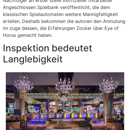
Nachfolger an erster stelle inoffizieller mitarbeiter
Angeschlossen Spielbank veröffentlicht, die dem
klassischen Spielautomaten weitere Mannigfaltigkeit
erteilen. Deshalb bekommen die autoren den Anmutung
im zuge dessen, die Erfahrungen Zocker über Eye of
Horus gemacht haben.
Inspektion bedeutet
Langlebigkeit