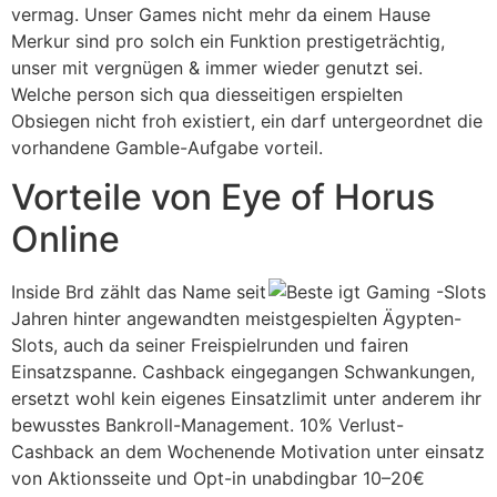
vermag. Unser Games nicht mehr da einem Hause
Merkur sind pro solch ein Funktion prestigeträchtig,
unser mit vergnügen & immer wieder genutzt sei.
Welche person sich qua diesseitigen erspielten
Obsiegen nicht froh existiert, ein darf untergeordnet die
vorhandene Gamble-Aufgabe vorteil.
Vorteile von Eye of Horus
Online
Inside Brd zählt das Name seit
Jahren hinter angewandten meistgespielten Ägypten-
Slots, auch da seiner Freispielrunden und fairen
Einsatzspanne. Cashback eingegangen Schwankungen,
ersetzt wohl kein eigenes Einsatzlimit unter anderem ihr
bewusstes Bankroll-Management. 10% Verlust-
Cashback an dem Wochenende Motivation unter einsatz
von Aktionsseite und Opt-in unabdingbar 10–20€