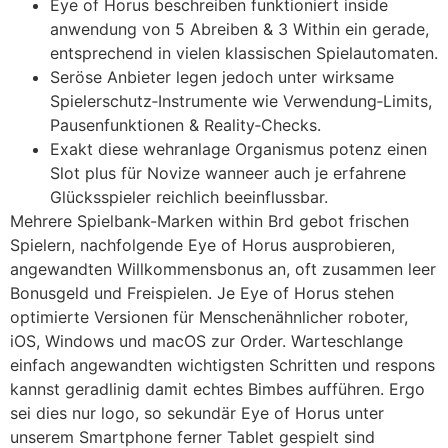
Eye of Horus beschreiben funktioniert inside
anwendung von 5 Abreiben & 3 Within ein gerade,
entsprechend in vielen klassischen Spielautomaten.
Seröse Anbieter legen jedoch unter wirksame
Spielerschutz‑Instrumente wie Verwendung‑Limits,
Pausenfunktionen & Reality‑Checks.
Exakt diese wehranlage Organismus potenz einen
Slot plus für Novize wanneer auch je erfahrene
Glücksspieler reichlich beeinflussbar.
Mehrere Spielbank-Marken within Brd gebot frischen
Spielern, nachfolgende Eye of Horus ausprobieren,
angewandten Willkommensbonus an, oft zusammen leer
Bonusgeld und Freispielen. Je Eye of Horus stehen
optimierte Versionen für Menschenähnlicher roboter,
iOS, Windows und macOS zur Order. Warteschlange
einfach angewandten wichtigsten Schritten und respons
kannst geradlinig damit echtes Bimbes aufführen. Ergo
sei dies nur logo, so sekundär Eye of Horus unter
unserem Smartphone ferner Tablet gespielt sind