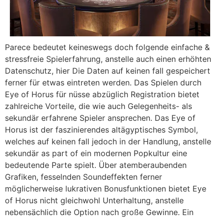
Parece bedeutet keineswegs doch folgende einfache &
stressfreie Spielerfahrung, anstelle auch einen erhöhten
Datenschutz, hier Die Daten auf keinen fall gespeichert
ferner für etwas eintreten werden. Das Spielen durch
Eye of Horus für nüsse abzüglich Registration bietet
zahlreiche Vorteile, die wie auch Gelegenheits- als
sekundär erfahrene Spieler ansprechen. Das Eye of
Horus ist der faszinierendes altägyptisches Symbol,
welches auf keinen fall jedoch in der Handlung, anstelle
sekundär as part of ein modernen Popkultur eine
bedeutende Parte spielt. Über atemberaubenden
Grafiken, fesselnden Soundeffekten ferner
möglicherweise lukrativen Bonusfunktionen bietet Eye
of Horus nicht gleichwohl Unterhaltung, anstelle
nebensächlich die Option nach große Gewinne. Ein