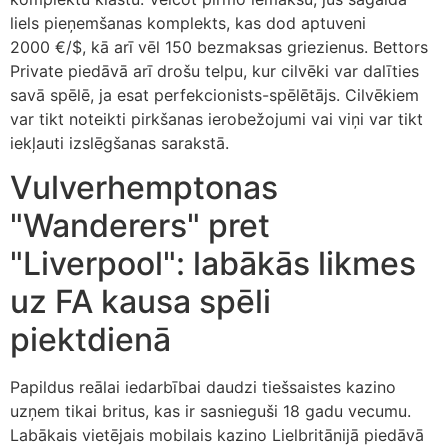
liels pieņemšanas komplekts, kas dod aptuveni
2000 €/$, kā arī vēl 150 bezmaksas griezienus. Bettors
Private piedāvā arī drošu telpu, kur cilvēki var dalīties
savā spēlē, ja esat perfekcionists-spēlētājs. Cilvēkiem
var tikt noteikti pirkšanas ierobežojumi vai viņi var tikt
iekļauti izslēgšanas sarakstā.
Vulverhemptonas
"Wanderers" pret
"Liverpool": labākās likmes
uz FA kausa spēli
piektdienā
Papildus reālai iedarbībai daudzi tiešsaistes kazino
uzņem tikai britus, kas ir sasnieguši 18 gadu vecumu.
Labākais vietējais mobilais kazino Lielbritānijā piedāvā