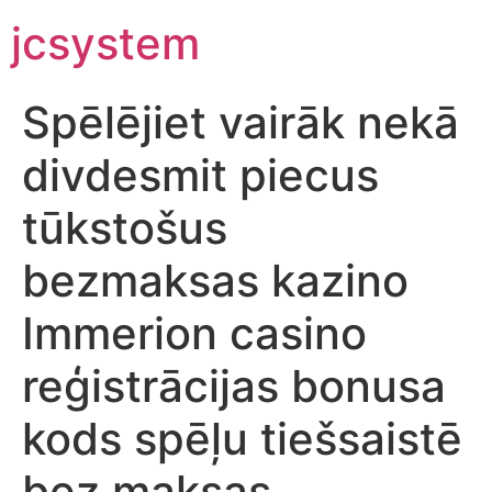
jcsystem
Spēlējiet vairāk nekā
divdesmit piecus
tūkstošus
bezmaksas kazino
Immerion casino
reģistrācijas bonusa
kods spēļu tiešsaistē
bez maksas