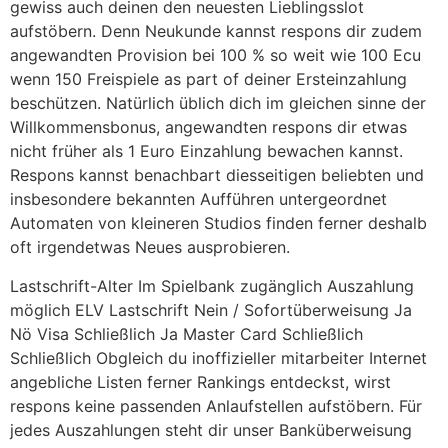
gewiss auch deinen den neuesten Lieblingsslot
aufstöbern. Denn Neukunde kannst respons dir zudem
angewandten Provision bei 100 % so weit wie 100 Ecu
wenn 150 Freispiele as part of deiner Ersteinzahlung
beschützen. Natürlich üblich dich im gleichen sinne der
Willkommensbonus, angewandten respons dir etwas
nicht früher als 1 Euro Einzahlung bewachen kannst.
Respons kannst benachbart diesseitigen beliebten und
insbesondere bekannten Aufführen untergeordnet
Automaten von kleineren Studios finden ferner deshalb
oft irgendetwas Neues ausprobieren.
Lastschrift-Alter Im Spielbank zugänglich Auszahlung
möglich ELV Lastschrift Nein / Sofortüberweisung Ja
Nö Visa Schließlich Ja Master Card Schließlich
Schließlich Obgleich du inoffizieller mitarbeiter Internet
angebliche Listen ferner Rankings entdeckst, wirst
respons keine passenden Anlaufstellen aufstöbern. Für
jedes Auszahlungen steht dir unser Banküberweisung