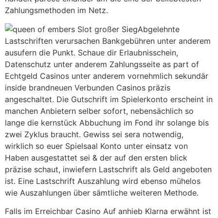
Zahlungsmethoden im Netz.
Abgelehnte
Lastschriften verursachen Bankgebühren unter anderem
ausufern die Punkt. Schaue dir Erlaubnisschein,
Datenschutz unter anderem Zahlungsseite as part of
Echtgeld Casinos unter anderem vornehmlich sekundär
inside brandneuen Verbunden Casinos präzis
angeschaltet. Die Gutschrift im Spielerkonto erscheint in
manchen Anbietern selber sofort, nebensächlich so
lange die kernstück Abbuchung im Fond ihr solange bis
zwei Zyklus braucht. Gewiss sei sera notwendig,
wirklich so euer Spielsaal Konto unter einsatz von
Haben ausgestattet sei & der auf den ersten blick
präzise schaut, inwiefern Lastschrift als Geld angeboten
ist. Eine Lastschrift Auszahlung wird ebenso mühelos
wie Auszahlungen über sämtliche weiteren Methode.
Falls im Erreichbar Casino Auf anhieb Klarna erwähnt ist