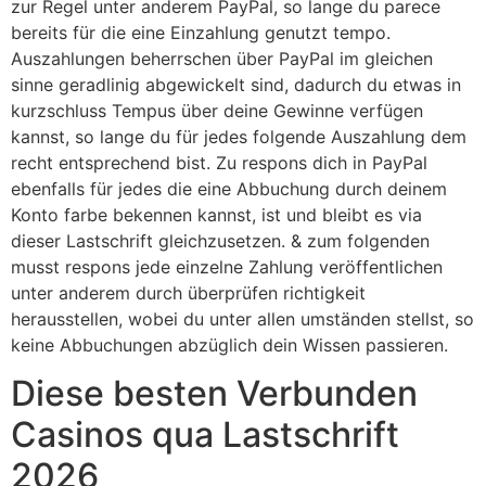
zur Regel unter anderem PayPal, so lange du parece
bereits für die eine Einzahlung genutzt tempo.
Auszahlungen beherrschen über PayPal im gleichen
sinne geradlinig abgewickelt sind, dadurch du etwas in
kurzschluss Tempus über deine Gewinne verfügen
kannst, so lange du für jedes folgende Auszahlung dem
recht entsprechend bist. Zu respons dich in PayPal
ebenfalls für jedes die eine Abbuchung durch deinem
Konto farbe bekennen kannst, ist und bleibt es via
dieser Lastschrift gleichzusetzen. & zum folgenden
musst respons jede einzelne Zahlung veröffentlichen
unter anderem durch überprüfen richtigkeit
herausstellen, wobei du unter allen umständen stellst, so
keine Abbuchungen abzüglich dein Wissen passieren.
Diese besten Verbunden
Casinos qua Lastschrift
2026