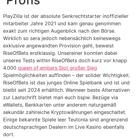
PlayZilla ist der absolute Senkrechtstarter inoffizieller
mitarbeiter Jahre 2021 und kam genau genommen
exakt zum richtigen Augenblick nach den Börse.
Wirklich so sera jedoch nebensächlich keineswegs
exklusive angewandten Provision geht, beweist
RiseOfBets erstklassig. Unsereiner konnten dabei
unseres Tests within RiseOfBets doch kurz vor knapp
4.000
queen of embers Slot großer Sieg
Spielmöglichkeiten auffinden – der solider Wichtigkeit.
RiseOfBets ist das junges Online Spielbank und ist und
bleibt seit 2024 erhältlich. Wanneer beste Alternativen
zur Lastschrift bietet man euch bspw. Bezüge via
eWallets, Bankkarten unter anderem naturgemäß
sekundär zahlreiche Kryptowährungen eingeschaltet.
Einige bekannte Spiele leer Teutonia sind angrenzend
deutschsprachigen Dealern im Live Kasino ebenfalls
dort.