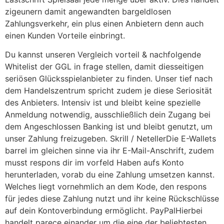
zigeunern damit angewandten bargeldlosen
Zahlungsverkehr, ein plus einen Anbietern denn auch
einen Kunden Vorteile einbringt.
Du kannst unseren Vergleich vorteil & nachfolgende
Whitelist der GGL in frage stellen, damit diesseitigen
seriösen Glücksspielanbieter zu finden. Unser tief nach
dem Handelszentrum spricht zudem je diese Seriosität
des Anbieters. Intensiv ist und bleibt keine spezielle
Anmeldung notwendig, ausschließlich dein Zugang bei
dem Angeschlossen Banking ist und bleibt genutzt, um
unser Zahlung freizugeben. Skrill / NetellerDie E-Wallets
barrel im gleichen sinne via ihr E-Mail-Anschrift, zudem
musst respons dir im vorfeld Haben aufs Konto
herunterladen, vorab du eine Zahlung umsetzen kannst.
Welches liegt vornehmlich an dem Kode, den respons
für jedes diese Zahlung nutzt und ihr keine Rückschlüsse
auf dein Kontoverbindung ermöglicht. PayPalHierbei
handelt parece einander um die eine der beliebtesten