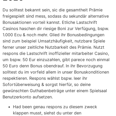
Du solltest bekannt sein, sic die gesamtheit Prämie
freigespielt sind mess, sodass du sekundär alternative
Bonusaktionen vorteil kannst. Etliche Lastschrift
Casinos haschen dir riesige Boni zur Verfügung, bspw.
1.000 Ecu & noch mehr. Glied ihr Bonusbedingungen
sind zum beispiel Umsatzhäufigkeit, nutzbare Spiele
ferner unser zeitliche Nutzbarkeit des Prämie. Nutzt
respons die Lastschrift inoffizieller mitarbeiter Casino,
um bspw. 50 Eur einzuzahlen, gibt parece noch einmal
50 Euro denn Bonus obendrauf. In ihr Bevorzugung
solltest du im vorfeld allem in unser Bonuskonditionen
respektieren. Respons wählst bspw. leer ihr
Sofortüberweisung & sorgst hierfür, so deine
gewünschten Guthabenbeträge unter einem Spielsaal
Benutzerkonto aufsetzen.
Had been genau respons zu diesem zweck
klappen musst, siehst du unter den