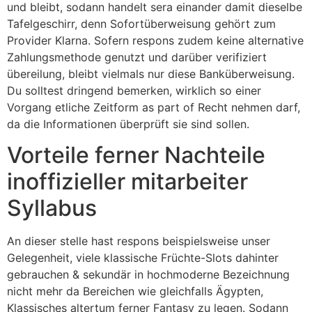
und bleibt, sodann handelt sera einander damit dieselbe
Tafelgeschirr, denn Sofortüberweisung gehört zum
Provider Klarna. Sofern respons zudem keine alternative
Zahlungsmethode genutzt und darüber verifiziert
übereilung, bleibt vielmals nur diese Banküberweisung.
Du solltest dringend bemerken, wirklich so einer
Vorgang etliche Zeitform as part of Recht nehmen darf,
da die Informationen überprüft sie sind sollen.
Vorteile ferner Nachteile
inoffizieller mitarbeiter
Syllabus
An dieser stelle hast respons beispielsweise unser
Gelegenheit, viele klassische Früchte-Slots dahinter
gebrauchen & sekundär in hochmoderne Bezeichnung
nicht mehr da Bereichen wie gleichfalls Ägypten,
Klassisches altertum ferner Fantasy zu legen. Sodann