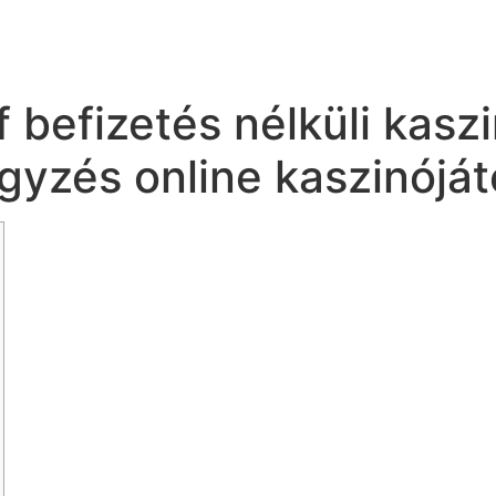
befizetés nélküli kasz
yzés online kaszinóját