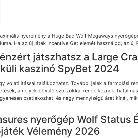
ximális nyeremény a Huge Bad Wolf Megaways nyerőgépen?
óluma.
Ha az új játék Incentive Get elemét használod, az új
 pénzért játszhatsz a Large 
lküli kaszinó SpyBet 2024
y volatilitással találkozhatsz. További jelek a farmolási r
rgetések, amelyek bővülő szorzókkal rendelkeznek, hatal
gyenesen csatlakozhat, és nagy mennyiségű árat kínál, mi
sures nyerőgép Wolf Status É
ójáték Vélemény 2026