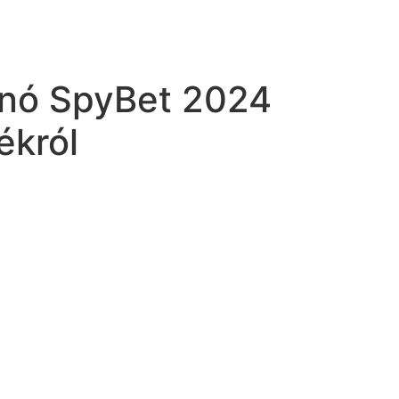
inó SpyBet 2024
ékról