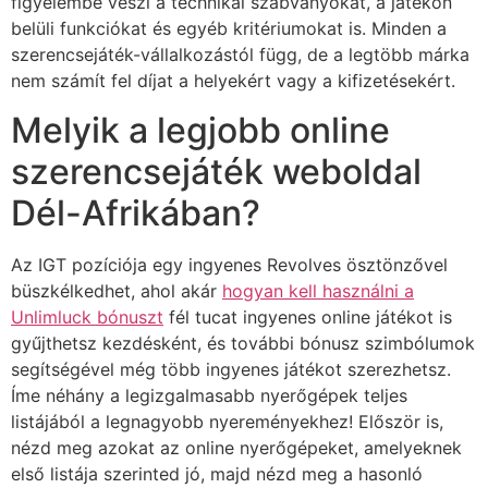
figyelembe veszi a technikai szabványokat, a játékon
belüli funkciókat és egyéb kritériumokat is. Minden a
szerencsejáték-vállalkozástól függ, de a legtöbb márka
nem számít fel díjat a helyekért vagy a kifizetésekért.
Melyik a legjobb online
szerencsejáték weboldal
Dél-Afrikában?
Az IGT pozíciója egy ingyenes Revolves ösztönzővel
büszkélkedhet, ahol akár
hogyan kell használni a
Unlimluck bónuszt
fél tucat ingyenes online játékot is
gyűjthetsz kezdésként, és további bónusz szimbólumok
segítségével még több ingyenes játékot szerezhetsz.
Íme néhány a legizgalmasabb nyerőgépek teljes
listájából a legnagyobb nyereményekhez! Először is,
nézd meg azokat az online nyerőgépeket, amelyeknek
első listája szerinted jó, majd nézd meg a hasonló