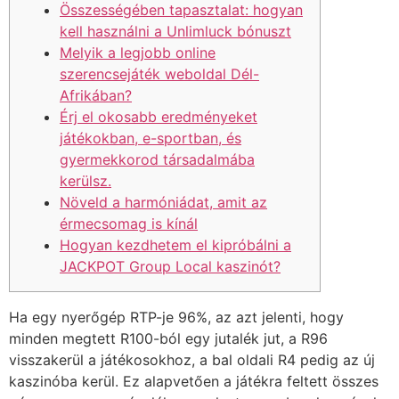
Összességében tapasztalat: hogyan
kell használni a Unlimluck bónuszt
Melyik a legjobb online
szerencsejáték weboldal Dél-
Afrikában?
Érj el okosabb eredményeket
játékokban, e-sportban, és
gyermekkorod társadalmába
kerülsz.
Növeld a harmóniádat, amit az
érmecsomag is kínál
Hogyan kezdhetem el kipróbálni a
JACKPOT Group Local kaszinót?
Ha egy nyerőgép RTP-je 96%, az azt jelenti, hogy
minden megtett R100-ból egy jutalék jut, a R96
visszakerül a játékosokhoz, a bal oldali R4 pedig az új
kaszinóba kerül. Ez alapvetően a játékra feltett összes