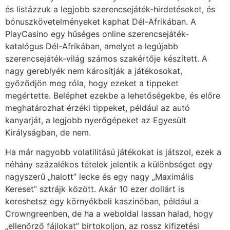
és listázzuk a legjobb szerencsejáték-hirdetéseket, és
bónuszkövetelményeket kaphat Dél-Afrikában. A
PlayCasino egy hűséges online szerencsejáték-
katalógus Dél-Afrikában, amelyet a legújabb
szerencsejáték-világ számos szakértője készített. A
nagy gereblyék nem károsítják a játékosokat,
győződjön meg róla, hogy ezeket a tippeket
megértette. Beléphet ezekbe a lehetőségekbe, és előre
meghatározhat érzéki tippeket, például az autó
kanyarját, a legjobb nyerőgépeket az Egyesült
Királyságban, de nem.
Ha már nagyobb volatilitású játékokat is játszol, ezek a
néhány százalékos tételek jelentik a különbséget egy
nagyszerű „halott” lecke és egy nagy „Maximális
Kereset” sztrájk között. Akár 10 ezer dollárt is
kereshetsz egy környékbeli kaszinóban, például a
Crowngreenben, de ha a weboldal lassan halad, hogy
„ellenőrző fájlokat” birtokoljon, az rossz kifizetési