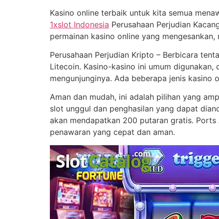
Kasino online terbaik untuk kita semua menawa
1xslot Indonesia
Perusahaan Perjudian Kacang 
permainan kasino online yang mengesankan, mu
Perusahaan Perjudian Kripto – Berbicara tent
Litecoin. Kasino-kasino ini umum digunakan, 
mengunjunginya. Ada beberapa jenis kasino o
Aman dan mudah, ini adalah pilihan yang am
slot unggul dan penghasilan yang dapat dia
akan mendapatkan 200 putaran gratis. Ports
penawaran yang cepat dan aman.