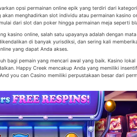
rkan opsi permainan online epik yang terdiri dari kategori
akan menghadirkan slot individu atau permainan kasino on
lai dari slot dan poker hingga permainan meja seperti bla
ang kasino online, salah satu upayanya adalah dengan mata 
dikendalikan di banyak yurisdiksi, dan sering kali memberi
nline yang dapat Anda akses.
puh bagi pemain yang mencari awal yang baik. Kasino loka
ndalkan. Happy Creek mencakup Anda yang memiliki insent
 And you can Casino memiliki perpustakaan besar dari per