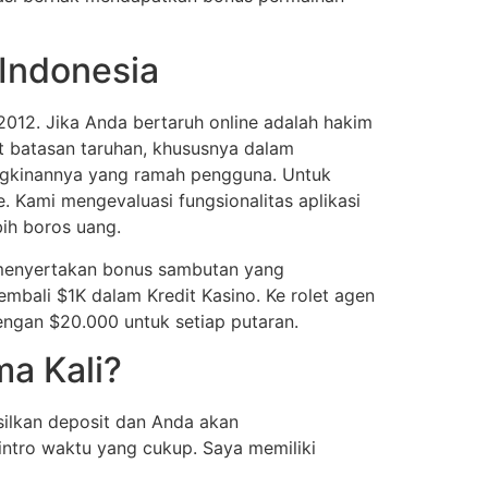
 Indonesia
012. Jika Anda bertaruh online adalah hakim
at batasan taruhan, khususnya dalam
ungkinannya yang ramah pengguna. Untuk
. Kami mengevaluasi fungsionalitas aplikasi
ih boros uang.
gs menyertakan bonus sambutan yang
bali $1K dalam Kredit Kasino. Ke rolet agen
ngan $20.000 untuk setiap putaran.
ma Kali?
silkan deposit dan Anda akan
ntro waktu yang cukup. Saya memiliki