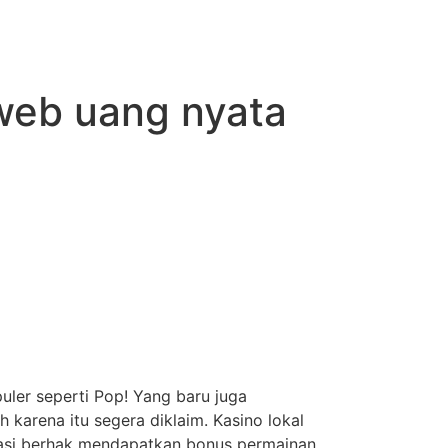
 web uang nyata
uler seperti Pop! Yang baru juga
 karena itu segera diklaim. Kasino lokal
kasi berhak mendapatkan bonus permainan