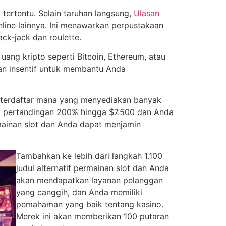
 tertentu. Selain taruhan langsung,
Ulasan
line lainnya. Ini menawarkan perpustakaan
ck-jack dan roulette.
uang kripto seperti Bitcoin, Ethereum, atau
kan insentif untuk membantu Anda
l terdaftar mana yang menyediakan banyak
if pertandingan 200% hingga $7.500 dan Anda
mainan slot dan Anda dapat menjamin
Tambahkan ke lebih dari langkah 1.100
judul alternatif permainan slot dan Anda
akan mendapatkan layanan pelanggan
yang canggih, dan Anda memiliki
pemahaman yang baik tentang kasino.
Merek ini akan memberikan 100 putaran