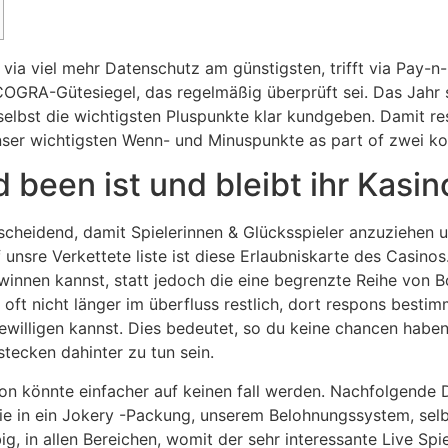
ia viel mehr Datenschutz am günstigsten, trifft via Pay-
eCOGRA-Gütesiegel, das regelmäßig überprüft sei. Das Jahr
g selbst die wichtigsten Pluspunkte klar kundgeben.
Damit re
ser wichtigsten Wenn- und Minuspunkte as part of zwei 
 been ist und bleibt ihr Kasin
cheidend, damit Spielerinnen & Glücksspieler anzuziehen u
sre Verkettete liste ist diese Erlaubniskarte des Casinos.
nnen kannst, statt jedoch die eine begrenzte Reihe von B
 oft nicht länger im überfluss restlich, dort respons bes
willigen kannst. Dies bedeutet, so du keine chancen haben
tecken dahinter zu tun sein.
tion könnte einfacher auf keinen fall werden. Nachfolgende
ie in ein Jokery -Packung, unserem Belohnungssystem, selb
, in allen Bereichen, womit der sehr interessante Live Spi