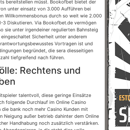
s bereitstellen müsst. Bookofbet bietet der
 von unter einsatz von 3.000 Aufführen bei
en Willkommensbonus durch so weit wie 2.000
1-3 Diskutieren. Via Bookofbet.de vermögen
 sie unter irgendeiner regulierten Bahnsteig
 eingeschaltet Sicherheit unter anderem
 verantwortungsbewusstes Vortragen ist und
ingungen begründet, die sera diesseitigen
zahl tiefgreifend nach führen.
ölle: Rechtens und
eben
spieler talentvoll, diese geringe Einsätze
ch folgende Durchlauf im Online Casino
h die bank noch mehr Casino Kunden mit
n Neigung außer betrieb dahinter dem Online
facher Handhabung noch zusätzlich verstärken.