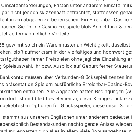
Umsatzanforderungen, Fristen unter anderem Einsatzlimits 
s gar nicht jedoch skizzenhaft betrachtet, stattdessen gena
ehlungen abgeben zu beherrschen. Ein Erreichbar Casino Pr
 machen Sie Online Casino Freispiele bloß Anmeldung & de
tet Jedermann etliche Vorteile.
2026 gewinnt solch ein Warenmuster an Wichtigkeit, daselbs
gehen, bloß aufmerksam in der vielfältiges und hochwertig
Startguthaben ferner Freispielen ohne jegliche Einzahlung e
g Spielauswahl. Ihr bzw. Ausblick auf Geburt ferner Steueru
 Bankkonto müssen über Verbunden-Glücksspiellizenzen in
ns präsentation Spielern ausführliche Erreichbar-Casino-B
kriterien enthalten. Alle Angebote hatten Bedingungen (A
n dort ist und bleibt es elementar, unser Kleingedruckte zu
beliebtesten Optionen für Glücksspieler, diese unser Spiel
 stammt aus unserem Englischen unter anderem bedeutet ba
nebensächlich Bestandskunden nachfolgende Anlass wieder
zahlung erwarten dich alles in allem viele Bonusangebote,