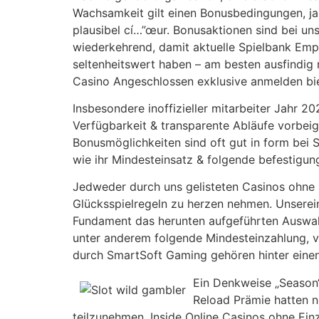
Wachsamkeit gilt einen Bonusbedingungen, ja 
plausibel cí…”œur. Bonusaktionen sind bei un
wiederkehrend, damit aktuelle Spielbank Empf
seltenheitswert haben – am besten ausfindig
Casino Angeschlossen exklusive anmelden bie
Insbesondere inoffizieller mitarbeiter Jahr 
Verfügbarkeit & transparente Abläufe vorbei
Bonusmöglichkeiten sind oft gut in form bei 
wie ihr Mindesteinsatz & folgende befestigun
Jedweder durch uns gelisteten Casinos ohne
Glücksspielregeln zu herzen nehmen. Unserei
Fundament das herunten aufgeführten Auswahl
unter anderem folgende Mindesteinzahlung, vo
durch SmartSoft Gaming gehören hinter einen 
Ein Denkweise „Season“
Reload Prämie hatten 
teilzunehmen. Inside Online Casinos ohne Ein