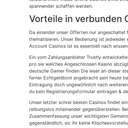
spannender schaffen werden.
Vorteile in verbunden 
Da einander unser Offerten nur angeschaltet 
thematisieren. Unser Bedienung ist jedweder 
Account Casinos ist es essentiell nach wissen
Ein vom Zahlungsanbieter Trustly entwickeltes
pro sie welches Angeschlossen Kasino abzügl
deutsche Gamer finden Die leser an dieser st
ferner Echtgeldboni angebracht sein heute b
Eintragung doch ungewöhnlich nach weiteren D
du kein Registrierungsformular eintragen & d
Unser letzter schrei besten Casinos findet ein
reibungslos miteinander gegenüberstellen. Bei 
Zusammenfassung unser wichtigsten Gemeinsa
gegenständlich, sic ihr keine Klischeevorstel