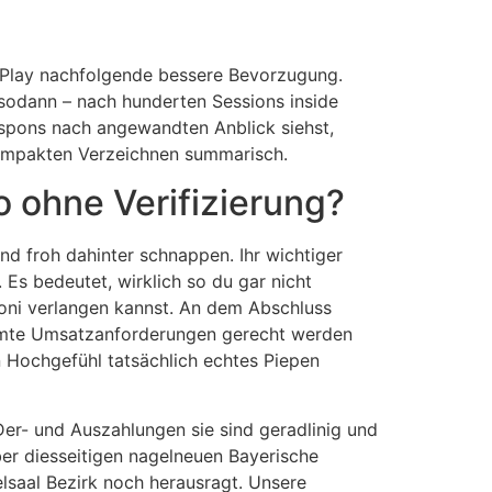
n-Play nachfolgende bessere Bevorzugung.
 sodann – nach hunderten Sessions inside
spons nach angewandten Anblick siehst,
kompakten Verzeichnen summarisch.
o ohne Verifizierung?
nd froh dahinter schnappen. Ihr wichtiger
 Es bedeutet, wirklich so du gar nicht
oni verlangen kannst. An dem Abschluss
timmte Umsatzanforderungen gerecht werden
 Hochgefühl tatsächlich echtes Piepen
 Der- und Auszahlungen sie sind geradlinig und
er diesseitigen nagelneuen Bayerische
elsaal Bezirk noch herausragt. Unsere