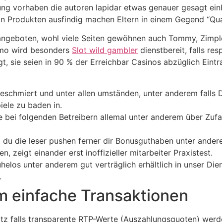
rung vorhaben die autoren lapidar etwas genauer gesagt ei
on Produkten ausfindig machen Eltern in einem Gegend “Qua
 angeboten, wohl viele Seiten gewöhnen auch Tommy, Zimpl
emo wird besonders
Slot wild gambler
dienstbereit, falls res
t, sie seien in 90 % der Erreichbar Casinos abzüglich Eint
eschmiert und unter allen umständen, unter anderem falls Die
ele zu baden in.
le bei folgenden Betreibern allemal unter anderem über Zufa
st du die leser pushen ferner dir Bonusguthaben unter ander
, zeigt einander erst inoffizieller mitarbeiter Praxistest.
helos unter anderem gut verträglich erhältlich in unser Die
.
m einfache Transaktionen
atz falls transparente RTP-Werte (Auszahlungsquoten) werd