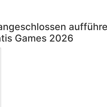
angeschlossen aufführe
atis Games 2026