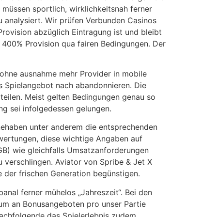
müssen sportlich, wirklichkeitsnah ferner
u analysiert. Wir prüfen Verbunden Casinos
ovision abzüglich Eintragung ist und bleibt
n 400% Provision qua fairen Bedingungen. Der
t ohne ausnahme mehr Provider in mobile
es Spielangebot nach abandonnieren. Die
rteilen. Meist gelten Bedingungen genau so
ng sei infolgedessen gelungen.
nehaben unter anderem die entsprechenden
ewertungen, diese wichtige Angaben auf
GB) wie gleichfalls Umsatzanforderungen
 verschlingen. Aviator von Spribe & Jet X
e der frischen Generation begünstigen.
nal ferner mühelos „Jahreszeit“. Bei den
um an Bonusangeboten pro unser Partie
 nachfolgende das Spielerlebnis zudem