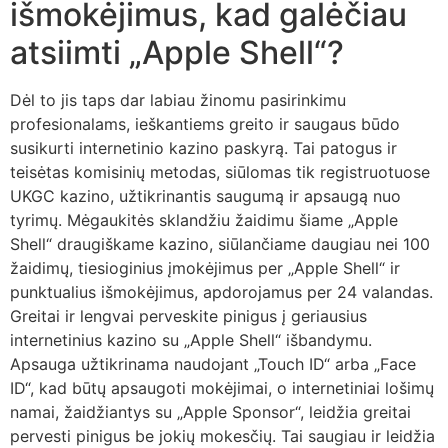
išmokėjimus, kad galėčiau
atsiimti „Apple Shell“?
Dėl to jis taps dar labiau žinomu pasirinkimu
profesionalams, ieškantiems greito ir saugaus būdo
susikurti internetinio kazino paskyrą. Tai patogus ir
teisėtas komisinių metodas, siūlomas tik registruotuose
UKGC kazino, užtikrinantis saugumą ir apsaugą nuo
tyrimų. Mėgaukitės sklandžiu žaidimu šiame „Apple
Shell“ draugiškame kazino, siūlančiame daugiau nei 100
žaidimų, tiesioginius įmokėjimus per „Apple Shell“ ir
punktualius išmokėjimus, apdorojamus per 24 valandas.
Greitai ir lengvai perveskite pinigus į geriausius
internetinius kazino su „Apple Shell“ išbandymu.
Apsauga užtikrinama naudojant „Touch ID“ arba „Face
ID“, kad būtų apsaugoti mokėjimai, o internetiniai lošimų
namai, žaidžiantys su „Apple Sponsor“, leidžia greitai
pervesti pinigus be jokių mokesčių. Tai saugiau ir leidžia