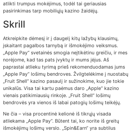
atlikti trumpus mokėjimus, todėl tai geriausias
pasirinkimas tarp mobiliųjų kazino žaidėjų.
Skrill
Atkreipkite dėmesį ir į daugelį kitų lažybų klausimų,
įskaitant pagalbos tarnybą ir išmokėjimo veiksmus.
„Apple Pay“ svetainės smogia neįtikėtinu greičiu, ir mes
norėjome, kad tas pats įvyktų ir mums įėjus. Aš
paprastai atlieku tyrimą prieš rekomenduodamas jums
„Apple Pay“ lošimų bendroves. Žvilgtelėkime į nuostabų
„Fruit Shell“ kazino pasaulį ir sužinokime, kuo jie tokie
unikalūs. Visa tai kartu paėmus daro „Apple“ kazino
vienais patikimiausių rinkoje. „Fruit Shell“ lošimų
bendrovės yra vienos iš labai patogių lošimų teikėjų.
Ne čia – visa procentinė kelionė iš tikrųjų visada
atliekama „Apple Pay“. Būtent tai, ko norite iš greitų
išmokėjimų lošimų verslo. „Spin&Earn“ yra subtilus