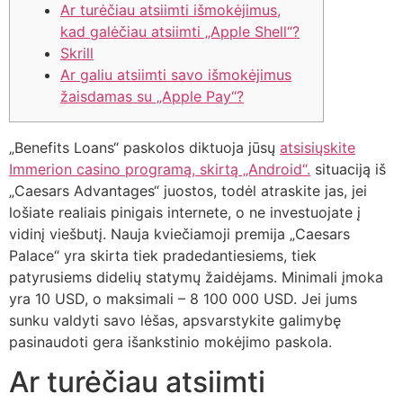
Ar turėčiau atsiimti išmokėjimus,
kad galėčiau atsiimti „Apple Shell“?
Skrill
Ar galiu atsiimti savo išmokėjimus
žaisdamas su „Apple Pay“?
„Benefits Loans“ paskolos diktuoja jūsų
atsisiųskite
Immerion casino programą, skirtą „Android“.
situaciją iš
„Caesars Advantages“ juostos, todėl atraskite jas, jei
lošiate realiais pinigais internete, o ne investuojate į
vidinį viešbutį. Nauja kviečiamoji premija „Caesars
Palace“ yra skirta tiek pradedantiesiems, tiek
patyrusiems didelių statymų žaidėjams. Minimali įmoka
yra 10 USD, o maksimali – 8 100 000 USD.
Jei jums
sunku valdyti savo lėšas, apsvarstykite galimybę
pasinaudoti gera išankstinio mokėjimo paskola.
Ar turėčiau atsiimti