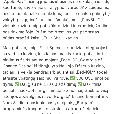
„Apple Pay“ lošimų įmonės iš esmės nereikalauja išlaidų,
kad turėtų savo vietas. Tai ypač svarbu JAV žaidėjams,
nes tai ne tik užtikrina tikslumą, bet ir suteikia galimybę
valdyti pinigų įnešimus bei išmokėjimus. „PlayStar“
vietinis kazino taip pat siūlo didžiulį internetinių žaidimų
pasirinkimą fojė. Priėmimo premijos yra paprastas
būdas pradėti žaisti „Fruit Shell“ kazino.
Man patinka, kaip „Fruit Spend“ sklandžiai integruojasi
su vietiniu kazino, leisdamas man iš karto patvirtinti
pirkimus žaidžiant naudojant „Face ID“. „Controls of
Chance Casino“ iš tikrųjų yra Naujojo Džersio kazino,
tačiau jis veikia bendradarbiaujant su „BetMGM“, todėl
atrasite ypatingą žaidimų įvairovę.
500 USD įmokos
dydis
Daugiau nei 510 000 žaidimų
Išskirtiniai
portalai, jackpotai ir galimi stalo žaidimai, Gaukite visą
istorijos apžvalgą iš savo „Borgata“ kazino komentaro.
Nors žaidimų pasirinkimas yra epinis, „Borgata“
programinės įrangos konstrukcija atrodo šiek tiek