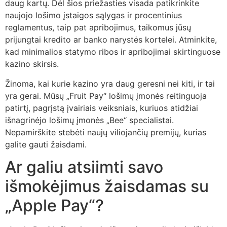
daug kartų. Dėl šios priežasties visada patikrinkite
naujojo lošimo įstaigos sąlygas ir procentinius
reglamentus, taip pat apribojimus, taikomus jūsų
prijungtai kredito ar banko narystės kortelei. Atminkite,
kad minimalios statymo ribos ir apribojimai skirtinguose
kazino skirsis.
Žinoma, kai kurie kazino yra daug geresni nei kiti, ir tai
yra gerai. Mūsų „Fruit Pay“ lošimų įmonės reitinguoja
patirtį, pagrįstą įvairiais veiksniais, kuriuos atidžiai
išnagrinėjo lošimų įmonės „Bee“ specialistai.
Nepamirškite stebėti naujų viliojančių premijų, kurias
galite gauti žaisdami.
Ar galiu atsiimti savo
išmokėjimus žaisdamas su
„Apple Pay“?