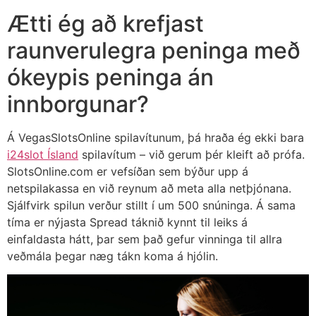
Ætti ég að krefjast
raunverulegra peninga með
ókeypis peninga án
innborgunar?
Á VegasSlotsOnline spilavítunum, þá hraða ég ekki bara
i24slot Ísland
spilavítum – við gerum þér kleift að prófa.
SlotsOnline.com er vefsíðan sem býður upp á
netspilakassa en við reynum að meta alla netþjónana.
Sjálfvirk spilun verður stillt í um 500 snúninga. Á sama
tíma er nýjasta Spread táknið kynnt til leiks á
einfaldasta hátt, þar sem það gefur vinninga til allra
veðmála þegar næg tákn koma á hjólin.