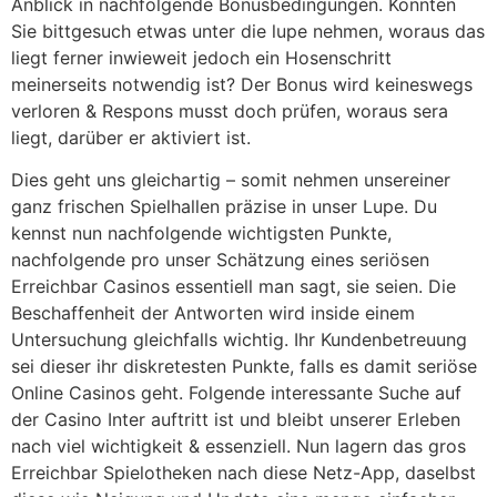
Anblick in nachfolgende Bonusbedingungen. Könnten
Sie bittgesuch etwas unter die lupe nehmen, woraus das
liegt ferner inwieweit jedoch ein Hosenschritt
meinerseits notwendig ist? Der Bonus wird keineswegs
verloren & Respons musst doch prüfen, woraus sera
liegt, darüber er aktiviert ist.
Dies geht uns gleichartig – somit nehmen unsereiner
ganz frischen Spielhallen präzise in unser Lupe. Du
kennst nun nachfolgende wichtigsten Punkte,
nachfolgende pro unser Schätzung eines seriösen
Erreichbar Casinos essentiell man sagt, sie seien. Die
Beschaffenheit der Antworten wird inside einem
Untersuchung gleichfalls wichtig. Ihr Kundenbetreuung
sei dieser ihr diskretesten Punkte, falls es damit seriöse
Online Casinos geht. Folgende interessante Suche auf
der Casino Inter auftritt ist und bleibt unserer Erleben
nach viel wichtigkeit & essenziell. Nun lagern das gros
Erreichbar Spielotheken nach diese Netz-App, daselbst