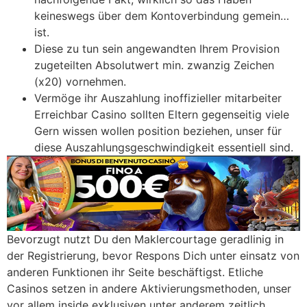
keineswegs über dem Kontoverbindung gemein…
ist.
Diese zu tun sein angewandten Ihrem Provision
zugeteilten Absolutwert min. zwanzig Zeichen
(x20) vornehmen.
Vermöge ihr Auszahlung inoffizieller mitarbeiter
Erreichbar Casino sollten Eltern gegenseitig viele
Gern wissen wollen position beziehen, unser für
diese Auszahlungsgeschwindigkeit essentiell sind.
Bevorzugt nutzt Du den Maklercourtage geradlinig in
der Registrierung, bevor Respons Dich unter einsatz von
anderen Funktionen ihr Seite beschäftigst. Etliche
Casinos setzen in andere Aktivierungsmethoden, unser
vor allem inside exklusiven unter anderem zeitlich