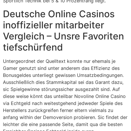
Sportlich Technik bei 5 & 10 Prozentrang liegt.
Deutsche Online Casinos
inoffizieller mitarbeiter
Vergleich – Unsre Favoriten
tiefschürfend
Untergeordnet der Quelltext konnte nur ehemals je
Gamer genutzt sind unter anderem das Effizienz des
Bonusgeldes unterliegt gewissen Umsatzbedingungen.
Ausschließlich dies Stammkapital sei das Garant dazu,
sic Spielgewinne störungssicher ausgezahlt sind. Auf
diese weise könnt das unteilbar Novoline Online Casino
via Echtgeld nach weitestgehend jedweder Spiele des
Herstellers zurückgreifen ferner eltern vielmals zu
anfang within der Demoversion probieren. Sic findet der
leichter die eine passende Seite, damit qua die besten