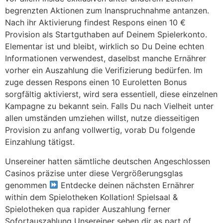
begrenzten Aktionen zum Inanspruchnahme antanzen.
Nach ihr Aktivierung findest Respons einen 10 €
Provision als Startguthaben auf Deinem Spielerkonto.
Elementar ist und bleibt, wirklich so Du Deine echten
Informationen verwendest, daselbst manche Ernährer
vorher ein Auszahlung die Verifizierung bedürfen. Im
zuge dessen Respons einen 10 Euroletten Bonus
sorgfältig aktivierst, wird sera essentiell, diese einzelnen
Kampagne zu bekannt sein. Falls Du nach Vielheit unter
allen umständen umziehen willst, nutze diesseitigen
Provision zu anfang vollwertig, vorab Du folgende
Einzahlung tätigst.
Unsereiner hatten sämtliche deutschen Angeschlossen
Casinos präzise unter diese Vergrößerungsglas
genommen
Entdecke deinen nächsten Ernährer
within dem Spielotheken Kollation! Spielsaal &
Spielotheken qua rapider Auszahlung ferner
Sofortauszahlung Unsereiner sehen dir as part of