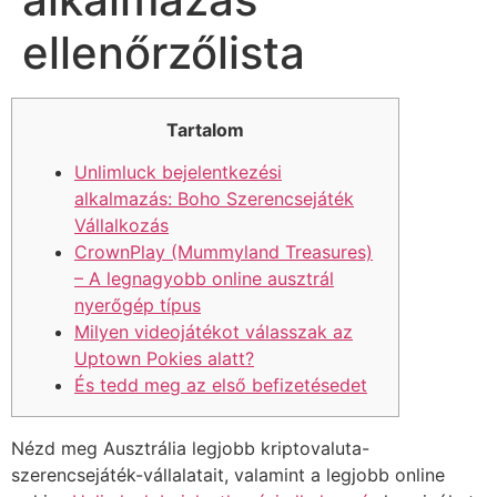
ellenőrzőlista
Tartalom
Unlimluck bejelentkezési
alkalmazás: Boho Szerencsejáték
Vállalkozás
CrownPlay (Mummyland Treasures)
– A legnagyobb online ausztrál
nyerőgép típus
Milyen videojátékot válasszak az
Uptown Pokies alatt?
És tedd meg az első befizetésedet
Nézd meg Ausztrália legjobb kriptovaluta-
szerencsejáték-vállalatait, valamint a legjobb online