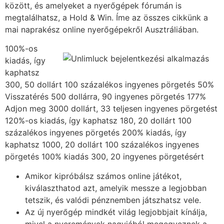
között, és amelyeket a nyerőgépek fórumán is
megtalálhatsz, a Hold & Win. Íme az összes cikkünk a
mai naprakész online nyerőgépekről Ausztráliában.
100%-os
kiadás, így
kaphatsz
300, 50 dollárt 100 százalékos ingyenes pörgetés 50%
Visszatérés 500 dollárra, 90 ingyenes pörgetés 177%
Adjon meg 3000 dollárt, 33 teljesen ingyenes pörgetést
120%-os kiadás, így kaphatsz 180, 20 dollárt 100
százalékos ingyenes pörgetés 200% kiadás, így
kaphatsz 1000, 20 dollárt 100 százalékos ingyenes
pörgetés 100% kiadás 300, 20 ingyenes pörgetésért
Amikor kipróbálsz számos online játékot,
kiválaszthatod azt, amelyik messze a legjobban
tetszik, és valódi pénznemben játszhatsz vele.
Az új nyerőgép mindkét világ legjobbjait kínálja,
mivel a nyeremények nagyjából megegyeznek a