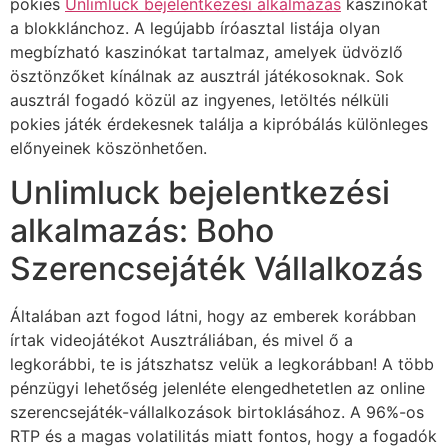
pokies
Unlimluck bejelentkezési alkalmazás
kaszinókat
a blokklánchoz. A legújabb íróasztal listája olyan
megbízható kaszinókat tartalmaz, amelyek üdvözlő
ösztönzőket kínálnak az ausztrál játékosoknak.
Sok
ausztrál fogadó közül az ingyenes, letöltés nélküli
pokies játék érdekesnek találja a kipróbálás különleges
előnyeinek köszönhetően.
Unlimluck bejelentkezési
alkalmazás: Boho
Szerencsejáték Vállalkozás
Általában azt fogod látni, hogy az emberek korábban
írtak videojátékot Ausztráliában, és mivel ő a
legkorábbi, te is játszhatsz velük a legkorábban! A több
pénzügyi lehetőség jelenléte elengedhetetlen az online
szerencsejáték-vállalkozások birtoklásához. A 96%-os
RTP és a magas volatilitás miatt fontos, hogy a fogadók