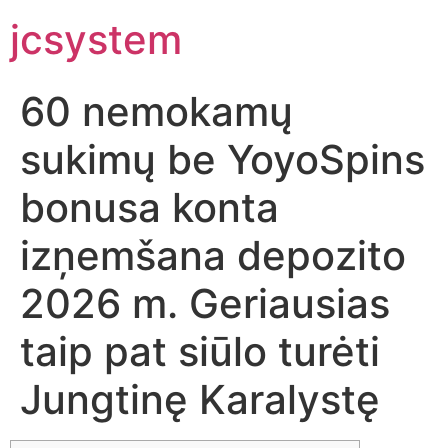
jcsystem
60 nemokamų
sukimų be YoyoSpins
bonusa konta
izņemšana depozito
2026 m. Geriausias
taip pat siūlo turėti
Jungtinę Karalystę