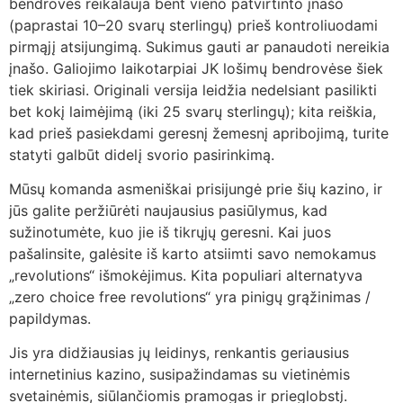
bendrovės reikalauja bent vieno patvirtinto įnašo
(paprastai 10–20 svarų sterlingų) prieš kontroliuodami
pirmąjį atsijungimą. Sukimus gauti ar panaudoti nereikia
įnašo. Galiojimo laikotarpiai JK lošimų bendrovėse šiek
tiek skiriasi. Originali versija leidžia nedelsiant pasilikti
bet kokį laimėjimą (iki 25 svarų sterlingų); kita reiškia,
kad prieš pasiekdami geresnį žemesnį apribojimą, turite
statyti galbūt didelį svorio pasirinkimą.
Mūsų komanda asmeniškai prisijungė prie šių kazino, ir
jūs galite peržiūrėti naujausius pasiūlymus, kad
sužinotumėte, kuo jie iš tikrųjų geresni. Kai juos
pašalinsite, galėsite iš karto atsiimti savo nemokamus
„revolutions“ išmokėjimus. Kita populiari alternatyva
„zero choice free revolutions“ yra pinigų grąžinimas /
papildymas.
Jis yra didžiausias jų leidinys, renkantis geriausius
internetinius kazino, susipažindamas su vietinėmis
svetainėmis, siūlančiomis pramogas ir prieglobstį.