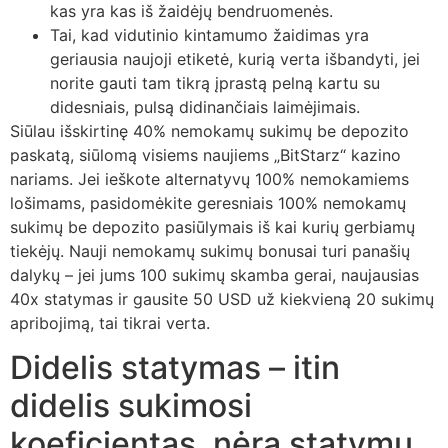
kas yra kas iš žaidėjų bendruomenės.
Tai, kad vidutinio kintamumo žaidimas yra
geriausia naujoji etiketė, kurią verta išbandyti, jei
norite gauti tam tikrą įprastą pelną kartu su
didesniais, pulsą didinančiais laimėjimais.
Siūlau išskirtinę 40% nemokamų sukimų be depozito
paskatą, siūlomą visiems naujiems „BitStarz“ kazino
nariams. Jei ieškote alternatyvų 100% nemokamiems
lošimams, pasidomėkite geresniais 100% nemokamų
sukimų be depozito pasiūlymais iš kai kurių gerbiamų
tiekėjų. Nauji nemokamų sukimų bonusai turi panašių
dalykų – jei jums 100 sukimų skamba gerai, naujausias
40x statymas ir gausite 50 USD už kiekvieną 20 sukimų
apribojimą, tai tikrai verta.
Didelis statymas – itin
didelis sukimosi
koeficientas, nėra statymų