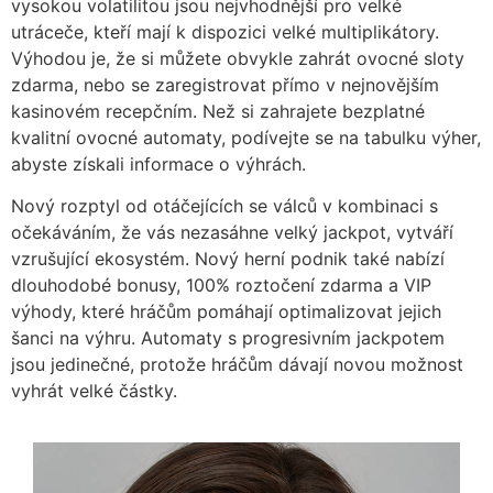
vysokou volatilitou jsou nejvhodnější pro velké
utráceče, kteří mají k dispozici velké multiplikátory.
Výhodou je, že si můžete obvykle zahrát ovocné sloty
zdarma, nebo se zaregistrovat přímo v nejnovějším
kasinovém recepčním. Než si zahrajete bezplatné
kvalitní ovocné automaty, podívejte se na tabulku výher,
abyste získali informace o výhrách.
Nový rozptyl od otáčejících se válců v kombinaci s
očekáváním, že vás nezasáhne velký jackpot, vytváří
vzrušující ekosystém. Nový herní podnik také nabízí
dlouhodobé bonusy, 100% roztočení zdarma a VIP
výhody, které hráčům pomáhají optimalizovat jejich
šanci na výhru. Automaty s progresivním jackpotem
jsou jedinečné, protože hráčům dávají novou možnost
vyhrát velké částky.