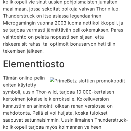
kolikkopeli vie sinut uusien pohjoismaisten jumalten
maailmaan, jossa sekoitat polkuja vahvan Thorin luo.
Thunderstruck on itse asiassa legendaarinen
Microgamingin vuonna 2003 luoma nettikolikkopeli, ja
se tarjoaa varmasti jännittävän pelikokemuksen. Paras
vaihtoehto on pelata nopeasti sen sijaan, että
riskeeraisit rahasi tai optimoit bonusarvon heti tilin
tekemisen jälkeen.
Elementtiosto
Tämän online-pelin
eniten käytetty
symboli, uusin Thor-wild, tarjoaa 10 000-kertaisen
kertoimen jokaiselle kierrokselle. Kokeiluversion
kannustimien animointi oikean rahan versiossa on
mahdotonta. Peliä ei voi huijata, koska tulokset
saapuvat satunnaisimmin. Uusin ilmainen Thunderstruck-
kolikkopeli tarjoaa myös kolmannen vaiheen