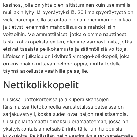
kasinoa, jolla on yhtä pieni altistuminen kuin useimmilla
muillakin lyhyillä pyöräytyksillä. 20 ilmaispyöräytystä on
vielä parempi, sillä se antaa hieman enemmän peliaikaa
ja tietysti enemmän mahdollisuuksia mahdollisiin
voittoihin. Me ammattilaiset, jotka olemme nauttineet
tästä kolikkopelistä eniten, olemme varmasti niitä, jotka
etsivät tasaista pelikokemusta ja säännöllisiä voittoja.
Lifelessin julkaisu on ikivihreä vintage-kolikkopeli, joka
on ensinnäkin riittävän helppo oppia, mutta todella
täynnä askellusta vaativille pelaajille.
Nettikolikkopelit
Uusissa luottokorteissa ja alkuperäiskansojen
länsimaissa tietokoneella varustetuissa patsaissa on
sarjakuvatyyli, koska sudet ovat paljon realistisempia.
Uusi peliautomaatti omaksuu erämaateeman, jossa on
yksityiskohtaisia ​​metsäisiä rinteitä ja lumihuippuisia
kukkuloita. Pelkästään pelin vaatimuksia tarkastelemalla