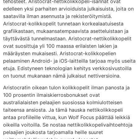
tehosteet. Aristocrat-nettikolikkopeli-isännät ovat
edelleen yksi parhaiten arvioiduista julkaisuista, joita on
saatavilla ilman asennusta ja rekisteröitymistä.
Aristocrat-kolikkopelit tunnetaan korkealaatuisesta
grafiikastaan, mukaansatempaavista asetteluistaan ​​ja
täyttävästä tunnelmastaan. Aristocrat-nettikolikkopelit
ovat suosittuja yli 100 maassa erilaisten lakien ja
määräysten mukaisesti. Aristocrat-kolikkopelien
pelaaminen Android- ja iOS-laitteilla tarjoaa myös useita
etuja. Edistyneen teknologian kehitys verkkosivustoilla
on tuonut mukanaan nämä julkaisut nettiversioina.
Aristocratin oikean tulon kolikkopelit ilman panosta ja
100 prosentin ilmaiskierrosbonukset ovat
australialaisten pelaajien suosiossa kolmiulotteisen
taiteensa ansiosta. Ja tämä hauska nettikolikkopeli
antaa profiileille vittua, kun Wolf Focus päättää leikkiä
oikeilla voitoilla. Se nostaa nettikolikkopelivaihtoehtoja
pelaajien joukosta tarjoamalla heille suuret