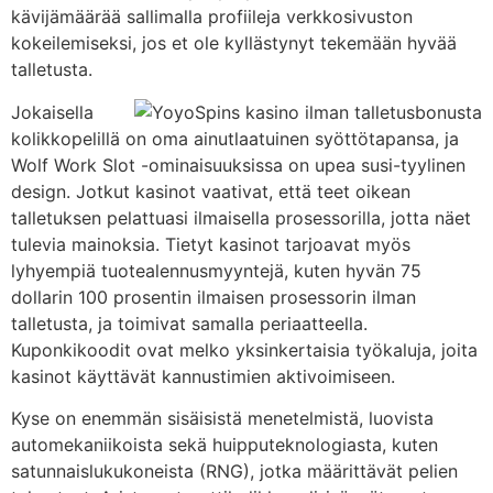
kävijämäärää sallimalla profiileja verkkosivuston
kokeilemiseksi, jos et ole kyllästynyt tekemään hyvää
talletusta.
Jokaisella
kolikkopelillä on oma ainutlaatuinen syöttötapansa, ja
Wolf Work Slot -ominaisuuksissa on upea susi-tyylinen
design. Jotkut kasinot vaativat, että teet oikean
talletuksen pelattuasi ilmaisella prosessorilla, jotta näet
tulevia mainoksia. Tietyt kasinot tarjoavat myös
lyhyempiä tuotealennusmyyntejä, kuten hyvän 75
dollarin 100 prosentin ilmaisen prosessorin ilman
talletusta, ja toimivat samalla periaatteella.
Kuponkikoodit ovat melko yksinkertaisia ​​​​työkaluja, joita
kasinot käyttävät kannustimien aktivoimiseen.
Kyse on enemmän sisäisistä menetelmistä, luovista
automekaniikoista sekä huipputeknologiasta, kuten
satunnaislukukoneista (RNG), jotka määrittävät pelien