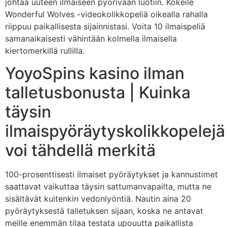
johtaa uuteen ilmaiseen pyörivään luotiin. Kokeile
Wonderful Wolves -videokolikkopeliä oikealla rahalla
riippuu paikallisesta sijainnistasi. Voita 10 ilmaispeliä
samanaikaisesti vähintään kolmella ilmaisella
kiertomerkillä rullilla.
YoyoSpins kasino ilman
talletusbonusta | Kuinka
täysin
ilmaispyöräytyskolikkopelejä
voi tähdellä merkitä
100-prosenttisesti ilmaiset pyöräytykset ja kannustimet
saattavat vaikuttaa täysin sattumanvapailta, mutta ne
sisältävät kuitenkin vedonlyöntiä. Nautin aina 20
pyöräytyksestä talletuksen sijaan, koska ne antavat
meille enemmän tilaa testata upouutta paikallista