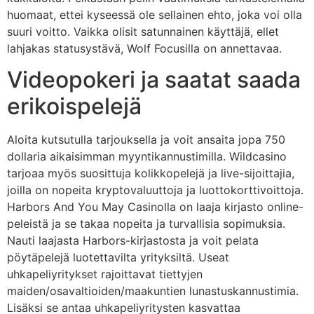
huomaat, ettei kyseessä ole sellainen ehto, joka voi olla
suuri voitto. Vaikka olisit satunnainen käyttäjä, ellet
lahjakas statusystävä, Wolf Focusilla on annettavaa.
Videopokeri ja saatat saada
erikoispelejä
Aloita kutsutulla tarjouksella ja voit ansaita jopa 750
dollaria aikaisimman myyntikannustimilla. Wildcasino
tarjoaa myös suosittuja kolikkopelejä ja live-sijoittajia,
joilla on nopeita kryptovaluuttoja ja luottokorttivoittoja.
Harbors And You May Casinolla on laaja kirjasto online-
peleistä ja se takaa nopeita ja turvallisia sopimuksia.
Nauti laajasta Harbors-kirjastosta ja voit pelata
pöytäpelejä luotettavilta yrityksiltä. Useat
uhkapeliyritykset rajoittavat tiettyjen
maiden/osavaltioiden/maakuntien lunastuskannustimia.
Lisäksi se antaa uhkapeliyritysten kasvattaa