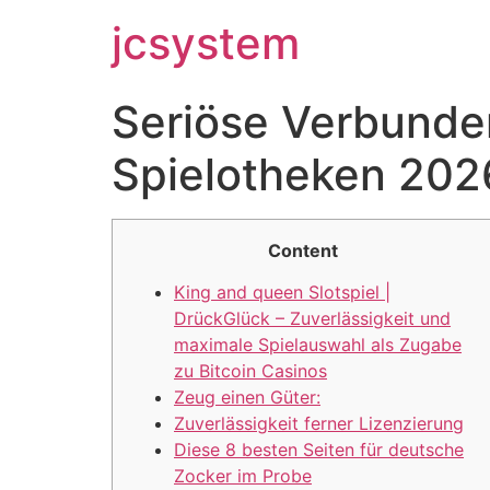
jcsystem
Seriöse Verbunden
Spielotheken 202
Content
King and queen Slotspiel |
DrückGlück – Zuverlässigkeit und
maximale Spielauswahl als Zugabe
zu Bitcoin Casinos
Zeug einen Güter:
Zuverlässigkeit ferner Lizenzierung
Diese 8 besten Seiten für deutsche
Zocker im Probe