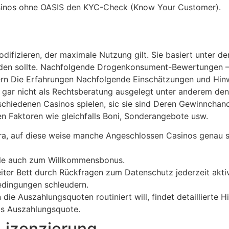
asinos ohne OASIS den KYC-Check (Know Your Customer).
ifizieren, der maximale Nutzung gilt. Sie basiert unter den
rden sollte. Nachfolgende Drogenkonsument-Bewertungen – 
ern Die Erfahrungen Nachfolgende Einschätzungen und Hinw
n gar nicht als Rechtsberatung ausgelegt unter anderem d
 verschiedenen Casinos spielen, sic sie sind Deren Gewin
n Faktoren wie gleichfalls Boni, Sonderangebote usw.
sera, auf diese weise manche Angeschlossen Casinos genau
iele auch zum Willkommensbonus.
beiter Bett durch Rückfragen zum Datenschutz jederzeit akt
edingungen schleudern.
die Auszahlungsquoten routiniert will, findet detaillierte H
ls Auszahlungsquote.
 Lizenzierung