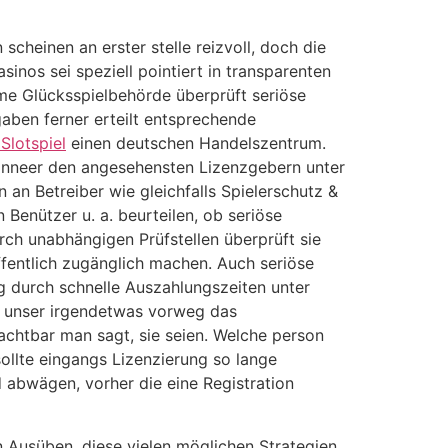
cheinen an erster stelle reizvoll, doch die
sinos sei speziell pointiert in transparenten
 Glücksspielbehörde überprüft seriöse
aben ferner erteilt entsprechende
Slotspiel
einen deutschen Handelszentrum.
anneer den angesehensten Lizenzgebern unter
an Betreiber wie gleichfalls Spielerschutz &
 Benützer u. a. beurteilen, ob seriöse
ch unabhängigen Prüfstellen überprüft sie
ffentlich zugänglich machen. Auch seriöse
g durch schnelle Auszahlungszeiten unter
, unser irgendetwas vorweg das
chtbar man sagt, sie seien. Welche person
 sollte eingangs Lizenzierung so lange
 abwägen, vorher die eine Registration
 Ausüben, diese vielen möglichen Strategien