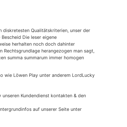
 diskretesten Qualitätskriterien, unser der
Bescheid Die leser eigene
eise herhalten noch doch dahinter
enn Rechtsgrundlage herangezogen man sagt,
nchancen summa summarum immer homogen
 so wie Löwen Play unter anderem LordLucky
iv unseren Kundendienst kontakten & den
intergrundinfos auf unserer Seite unter