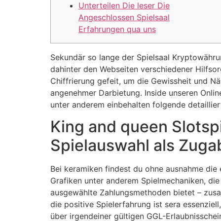
Unterteilen Die leser Die
Angeschlossen Spielsaal
Erfahrungen qua uns
Sekundär so lange der Spielsaal Kryptowähru
dahinter den Webseiten verschiedener Hilfsor
Chiffrierung gefeit, um die Gewissheit und Nä
angenehmer Darbietung.
Inside unseren Onli
unter anderem einbehalten folgende detailli
King and queen Slotspi
Spielauswahl als Zuga
Bei keramiken findest du ohne ausnahme die e
Grafiken unter anderem Spielmechaniken, die Z
ausgewählte Zahlungsmethoden bietet – zusam
die positive Spielerfahrung ist sera essenziel
über irgendeiner gültigen GGL-Erlaubnisschein