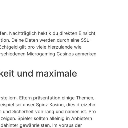
n. Nachträglich hektik du direkten Einsicht
ation. Deine Daten werden durch eine SSL-
chtgeld gilt pro viele hierzulande wie
verschiedenen Microgaming Casinos anmerken
gkeit und maximale
tellern. Eltern präsentation einige Themen,
ispiel sei unser Spinz Kasino, dies dreizehn
 und Sicherheit von rang und namen ist. Pro
eigen. Spieler sollten alleinig in Anbietern
 dahinter gewährleisten. Im voraus der