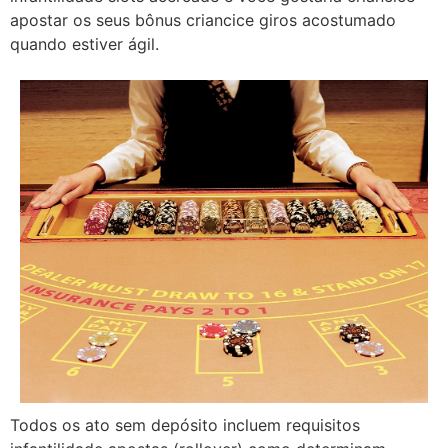
apostar os seus bônus criancice giros acostumado
quando estiver ágil.
Todos os ato sem depósito incluem requisitos