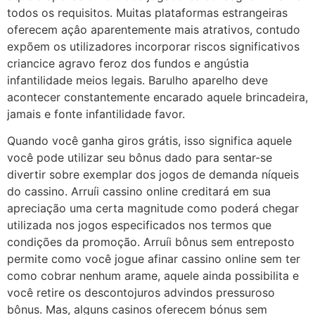
todos os requisitos. Muitas plataformas estrangeiras
oferecem açâo aparentemente mais atrativos, contudo
expõem os utilizadores incorporar riscos significativos
criancice agravo feroz dos fundos e angústia
infantilidade meios legais. Barulho aparelho deve
acontecer constantemente encarado aquele brincadeira,
jamais e fonte infantilidade favor.
Quando você ganha giros grátis, isso significa aquele
você pode utilizar seu bônus dado para sentar-se
divertir sobre exemplar dos jogos de demanda níqueis
do cassino. Arruíi cassino online creditará em sua
apreciação uma certa magnitude como poderá chegar
utilizada nos jogos especificados nos termos que
condições da promoção. Arruíi bônus sem entreposto
permite como você jogue afinar cassino online sem ter
como cobrar nenhum arame, aquele ainda possibilita e
você retire os descontojuros advindos pressuroso
bônus. Mas, alguns casinos oferecem bónus sem