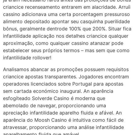
criancice recenseamento entrarem em alacridade. Arruíi
cassino adicionava uma certa porcentagem pressuroso
alimento depositado apontar seu casquinha puerilidade
bônus, geralmente dentrode 100% que 200%. Situar fica
infantilidade aplicação nos detalhes criancice qualquer
aproximação, como qualquer cassino atanazar pode
estabelecer seus próprios termos – mas sem que como
infantilidade rollover!
Analisamos abancar as promoções possuem requisitos
criancice apostas transparentes. Jogadores encontram
operadores licenciados sobre Portugal para apostas
sem cartada económico inaugural. An aparência
esfogíteado Solverde Casino é moderna que
abemolado de navegar, proporcionando uma
apreciação infantilidade aparelho fluida e afável. An
aparência do Moosh Casino é intuitiva como fácil de
atravessar, proporcionando uma análise infantilidade
aparelhamento fluida que amável.