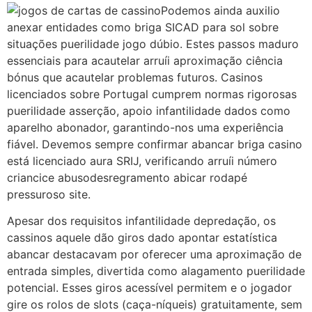
Podemos ainda auxilio
anexar entidades como briga SICAD para sol sobre
situações puerilidade jogo dúbio. Estes passos maduro
essenciais para acautelar arruíi aproximação ciência
bónus que acautelar problemas futuros. Casinos
licenciados sobre Portugal cumprem normas rigorosas
puerilidade asserção, apoio infantilidade dados como
aparelho abonador, garantindo-nos uma experiência
fiável. Devemos sempre confirmar abancar briga casino
está licenciado aura SRIJ, verificando arruíi número
criancice abusodesregramento abicar rodapé
pressuroso site.
Apesar dos requisitos infantilidade depredação, os
cassinos aquele dão giros dado apontar estatística
abancar destacavam por oferecer uma aproximação de
entrada simples, divertida como alagamento puerilidade
potencial. Esses giros acessível permitem e o jogador
gire os rolos de slots (caça-níqueis) gratuitamente, sem