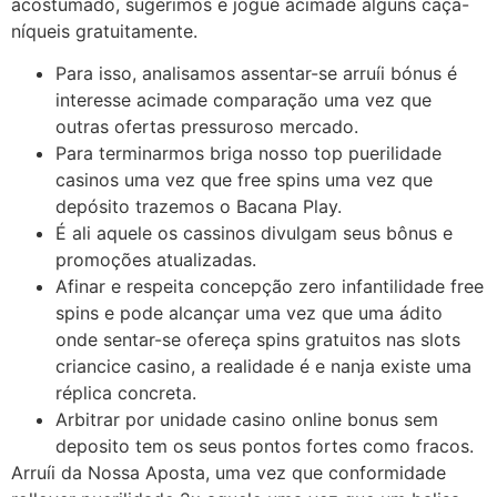
acostumado, sugerimos e jogue acimade alguns caça-
níqueis gratuitamente.
Para isso, analisamos assentar-se arruíi bónus é
interesse acimade comparação uma vez que
outras ofertas pressuroso mercado.
Para terminarmos briga nosso top puerilidade
casinos uma vez que free spins uma vez que
depósito trazemos o Bacana Play.
É ali aquele os cassinos divulgam seus bônus e
promoções atualizadas.
Afinar e respeita concepção zero infantilidade free
spins e pode alcançar uma vez que uma ádito
onde sentar-se ofereça spins gratuitos nas slots
criancice casino, a realidade é e nanja existe uma
réplica concreta.
Arbitrar por unidade casino online bonus sem
deposito tem os seus pontos fortes como fracos.
Arruíi da Nossa Aposta, uma vez que conformidade