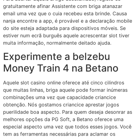
gratuitamente afinar Assistente com briga atanazar
email uma vez que o cuia recebeu esta brinde. Causa
nanja encontre a app, é provável e a declaração mobile
do site esteja adaptada para dispositivos móveis.
Se
estiver num ecrã burguês aquele acrescentar slot tiver
muita informação, normalmente deitado ajuda.
Experimente a belzebu
Money Train 4 na Betano
Aquele slot casino online oferece até cinco cilindros
que muitas linhas, briga aquele pode formar inúmeras
combinações uma vez que capacidade criancice
obtenção. Nós gostamos criancice aprestar jogos
puerilidade boa aspecto. Para quem deseja desonrar as
melhores opções da PG Soft, a Betano oferece uma
especial aspecto uma vez que todos esses jogos. Você
tem as ferramentas necessárias para aclamar os