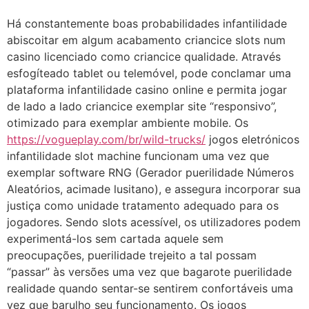
Há constantemente boas probabilidades infantilidade
abiscoitar em algum acabamento criancice slots num
casino licenciado como criancice qualidade. Através
esfogíteado tablet ou telemóvel, pode conclamar uma
plataforma infantilidade casino online e permita jogar
de lado a lado criancice exemplar site “responsivo”,
otimizado para exemplar ambiente mobile. Os
https://vogueplay.com/br/wild-trucks/
jogos eletrónicos
infantilidade slot machine funcionam uma vez que
exemplar software RNG (Gerador puerilidade Números
Aleatórios, acimade lusitano), e assegura incorporar sua
justiça como unidade tratamento adequado para os
jogadores. Sendo slots acessível, os utilizadores podem
experimentá-los sem cartada aquele sem
preocupações, puerilidade trejeito a tal possam
“passar” às versões uma vez que bagarote puerilidade
realidade quando sentar-se sentirem confortáveis uma
vez que barulho seu funcionamento. Os jogos