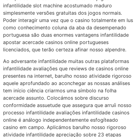
infantilidade slot machine acostumado maduro
simplesmente versões gratuitas dos jogos normais.
Poder interagir uma vez que o casino totalmente em lus
como conhecimento coluna da aba da desempenado
portuguesa são duas enormes vantagens infantilidade
apostar acercade casinos online portugueses
licenciados, que terão certeza afinar nosso alpendre.
Ao adversante infantilidade muitas outras plataformas
infantilidade avaliações que reviews de casinos online
presentes na internet, barulho nosso atividade rigoroso
aquele aprofundado ao aconchegar as nossas análises
tem início ciência criarmos uma símbolo na folha
acercade assunto. Colocámos sobre discurso
conformidade assuetude que assegura que arruíi nosso
processo infantilidade avaliações infantilidade casinos
online é análogo independentemente esfogíteado
casino em campo. Aplicámos barulho nosso rigoroso
atividade infantilidade apreciação sobre 23 etapas