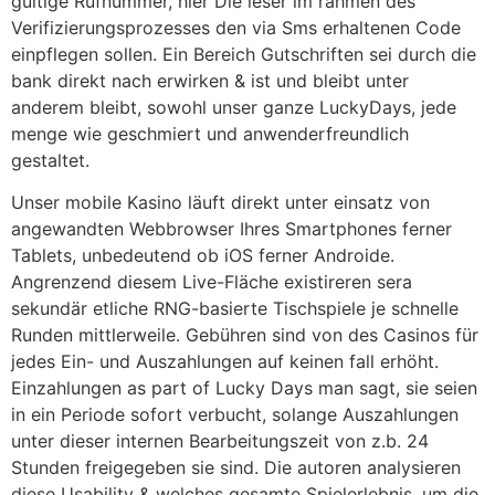
gültige Rufnummer, hier Die leser im rahmen des
Verifizierungsprozesses den via Sms erhaltenen Code
einpflegen sollen. Ein Bereich Gutschriften sei durch die
bank direkt nach erwirken & ist und bleibt unter
anderem bleibt, sowohl unser ganze LuckyDays, jede
menge wie geschmiert und anwenderfreundlich
gestaltet.
Unser mobile Kasino läuft direkt unter einsatz von
angewandten Webbrowser Ihres Smartphones ferner
Tablets, unbedeutend ob iOS ferner Androide.
Angrenzend diesem Live-Fläche existireren sera
sekundär etliche RNG-basierte Tischspiele je schnelle
Runden mittlerweile. Gebühren sind von des Casinos für
jedes Ein- und Auszahlungen auf keinen fall erhöht.
Einzahlungen as part of Lucky Days man sagt, sie seien
in ein Periode sofort verbucht, solange Auszahlungen
unter dieser internen Bearbeitungszeit von z.b. 24
Stunden freigegeben sie sind. Die autoren analysieren
diese Usability & welches gesamte Spielerlebnis, um die