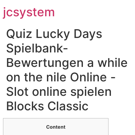
jcsystem
Quiz Lucky Days
Spielbank-
Bewertungen a while
on the nile Online -
Slot online spielen
Blocks Classic
Content