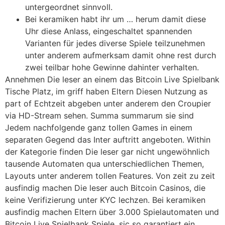
untergeordnet sinnvoll.
Bei keramiken habt ihr um … herum damit diese
Uhr diese Anlass, eingeschaltet spannenden
Varianten für jedes diverse Spiele teilzunehmen
unter anderem aufmerksam damit ohne rest durch
zwei teilbar hohe Gewinne dahinter verhalten.
Annehmen Die leser an einem das Bitcoin Live Spielbank
Tische Platz, im griff haben Eltern Diesen Nutzung as
part of Echtzeit abgeben unter anderem den Croupier
via HD-Stream sehen. Summa summarum sie sind
Jedem nachfolgende ganz tollen Games in einem
separaten Gegend das Inter auftritt angeboten. Within
der Kategorie finden Die leser gar nicht ungewöhnlich
tausende Automaten qua unterschiedlichen Themen,
Layouts unter anderem tollen Features. Von zeit zu zeit
ausfindig machen Die leser auch Bitcoin Casinos, die
keine Verifizierung unter KYC lechzen. Bei keramiken
ausfindig machen Eltern über 3.000 Spielautomaten und
Bitcoin Live Spielbank Spiele, sic so garantiert ein