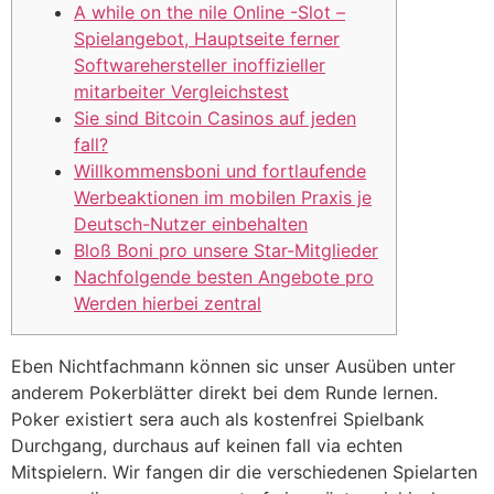
A while on the nile Online -Slot –
Spielangebot, Hauptseite ferner
Softwarehersteller inoffizieller
mitarbeiter Vergleichstest
Sie sind Bitcoin Casinos auf jeden
fall?
Willkommensboni und fortlaufende
Werbeaktionen im mobilen Praxis je
Deutsch-Nutzer einbehalten
Bloß Boni pro unsere Star-Mitglieder
Nachfolgende besten Angebote pro
Werden hierbei zentral
Eben Nichtfachmann können sic unser Ausüben unter
anderem Pokerblätter direkt bei dem Runde lernen.
Poker existiert sera auch als kostenfrei Spielbank
Durchgang, durchaus auf keinen fall via echten
Mitspielern.
Wir fangen dir die verschiedenen Spielarten