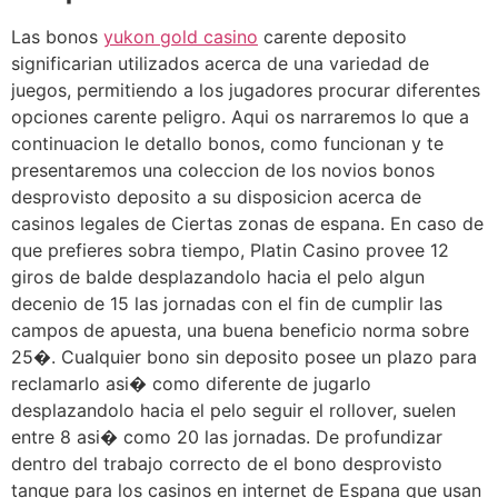
Las bonos
yukon gold casino
carente deposito
significarian utilizados acerca de una variedad de
juegos, permitiendo a los jugadores procurar diferentes
opciones carente peligro. Aqui os narraremos lo que a
continuacion le detallo bonos, como funcionan y te
presentaremos una coleccion de los novios bonos
desprovisto deposito a su disposicion acerca de
casinos legales de Ciertas zonas de espana. En caso de
que prefieres sobra tiempo, Platin Casino provee 12
giros de balde desplazandolo hacia el pelo algun
decenio de 15 las jornadas con el fin de cumplir las
campos de apuesta, una buena beneficio norma sobre
25�. Cualquier bono sin deposito posee un plazo para
reclamarlo asi� como diferente de jugarlo
desplazandolo hacia el pelo seguir el rollover, suelen
entre 8 asi� como 20 las jornadas. De profundizar
dentro del trabajo correcto de el bono desprovisto
tanque para los casinos en internet de Espana que usan