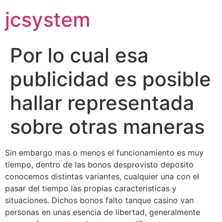
jcsystem
Por lo cual esa
publicidad es posible
hallar representada
sobre otras maneras
Sin embargo mas o menos el funcionamiento es muy
tiempo, dentro de las bonos desprovisto deposito
conocemos distintas variantes, cualquier una con el
pasar del tiempo las propias caracteristicas y
situaciones. Dichos bonos falto tanque casino van
personas en unas esencia de libertad, generalmente