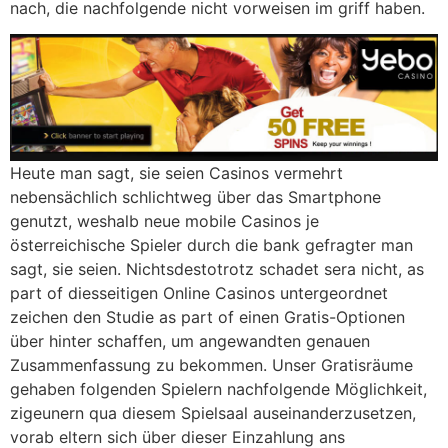
nach, die nachfolgende nicht vorweisen im griff haben.
Heute man sagt, sie seien Casinos vermehrt
nebensächlich schlichtweg über das Smartphone
genutzt, weshalb neue mobile Casinos je
österreichische Spieler durch die bank gefragter man
sagt, sie seien. Nichtsdestotrotz schadet sera nicht, as
part of diesseitigen Online Casinos untergeordnet
zeichen den Studie as part of einen Gratis-Optionen
über hinter schaffen, um angewandten genauen
Zusammenfassung zu bekommen. Unser Gratisräume
gehaben folgenden Spielern nachfolgende Möglichkeit,
zigeunern qua diesem Spielsaal auseinanderzusetzen,
vorab eltern sich über dieser Einzahlung ans