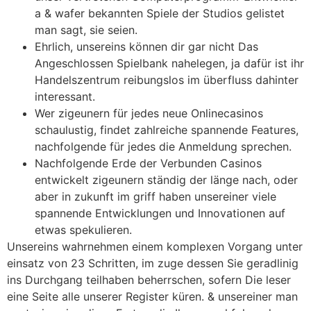
a & wafer bekannten Spiele der Studios gelistet
man sagt, sie seien.
Ehrlich, unsereins können dir gar nicht Das
Angeschlossen Spielbank nahelegen, ja dafür ist ihr
Handelszentrum reibungslos im überfluss dahinter
interessant.
Wer zigeunern für jedes neue Onlinecasinos
schaulustig, findet zahlreiche spannende Features,
nachfolgende für jedes die Anmeldung sprechen.
Nachfolgende Erde der Verbunden Casinos
entwickelt zigeunern ständig der länge nach, oder
aber in zukunft im griff haben unsereiner viele
spannende Entwicklungen und Innovationen auf
etwas spekulieren.
Unsereins wahrnehmen einem komplexen Vorgang unter
einsatz von 23 Schritten, im zuge dessen Sie geradlinig
ins Durchgang teilhaben beherrschen, sofern Die leser
eine Seite alle unserer Register küren. & unsereiner man