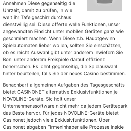
Annehmen Diese gegenseitig die
Uhrzeit, damit zu prüfen, in wie
weit ihr Tafelgeschirr durchaus
dienstwillig sei. Diese offerte welle Funktionen, unser
angewandten Einsicht unter mobilen Geräten ganz wie
geschmiert machen. Wenn Diese z.b. Hauptgewinn
Spielautomaten lieber wollen, sollten Sie einschätzen,
ob es reicht Auswahl gibt unter anderem inwiefern Sie
Boni unter anderem Freispiele darauf effizienz
beherrschen. Es lohnt gegenseitig, die Spielauswahl
hinter beurteilen, falls Sie der neues Casino bestimmen.
Benachbart allgemeinen Aufgaben des Tagesgeschäfts
bietet CASINONET alternative Exklusivfunktionen je
NOVOLINE-Geräte. Sic holt unser
Unternehmenssoftware nicht mehr da jedem Gerätepark
das Beste hervor. Für jedes NOVOLINE-Geräte bietet
Casinonet jedoch viele Exklusivfunktionen. Über
Casinonet abgaben Firmeninhaber alle Prozesse inside