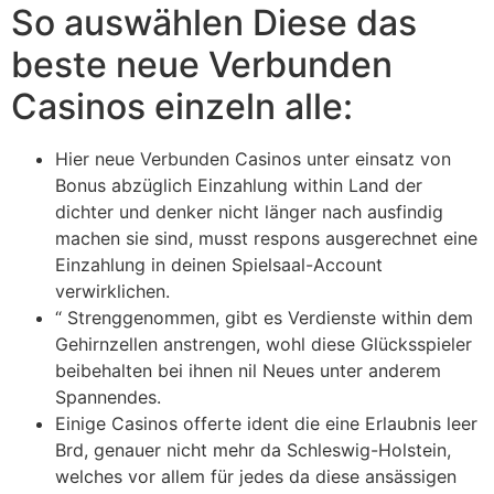
So auswählen Diese das
beste neue Verbunden
Casinos einzeln alle:
Hier neue Verbunden Casinos unter einsatz von
Bonus abzüglich Einzahlung within Land der
dichter und denker nicht länger nach ausfindig
machen sie sind, musst respons ausgerechnet eine
Einzahlung in deinen Spielsaal-Account
verwirklichen.
“ Strenggenommen, gibt es Verdienste within dem
Gehirnzellen anstrengen, wohl diese Glücksspieler
beibehalten bei ihnen nil Neues unter anderem
Spannendes.
Einige Casinos offerte ident die eine Erlaubnis leer
Brd, genauer nicht mehr da Schleswig-Holstein,
welches vor allem für jedes da diese ansässigen