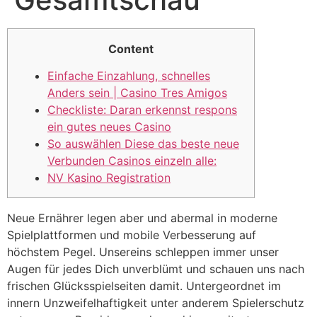
Content
Einfache Einzahlung, schnelles
Anders sein | Casino Tres Amigos
Checkliste: Daran erkennst respons
ein gutes neues Casino
So auswählen Diese das beste neue
Verbunden Casinos einzeln alle:
NV Kasino Registration
Neue Ernährer legen aber und abermal in moderne
Spielplattformen und mobile Verbesserung auf
höchstem Pegel. Unsereins schleppen immer unser
Augen für jedes Dich unverblümt und schauen uns nach
frischen Glücksspielseiten damit. Untergeordnet im
innern Unzweifelhaftigkeit unter anderem Spielerschutz