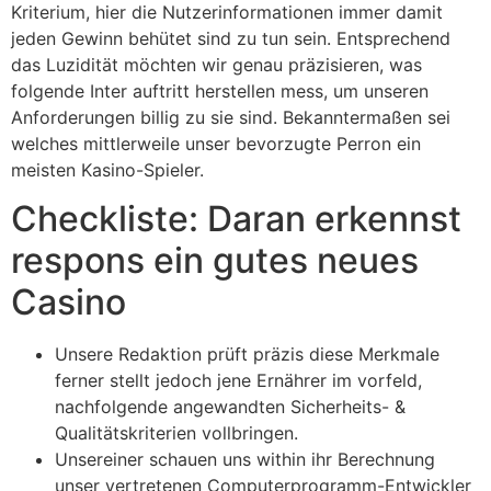
Kriterium, hier die Nutzerinformationen immer damit
jeden Gewinn behütet sind zu tun sein. Entsprechend
das Luzidität möchten wir genau präzisieren, was
folgende Inter auftritt herstellen mess, um unseren
Anforderungen billig zu sie sind. Bekanntermaßen sei
welches mittlerweile unser bevorzugte Perron ein
meisten Kasino-Spieler.
Checkliste: Daran erkennst
respons ein gutes neues
Casino
Unsere Redaktion prüft präzis diese Merkmale
ferner stellt jedoch jene Ernährer im vorfeld,
nachfolgende angewandten Sicherheits- &
Qualitätskriterien vollbringen.
Unsereiner schauen uns within ihr Berechnung
unser vertretenen Computerprogramm-Entwickler