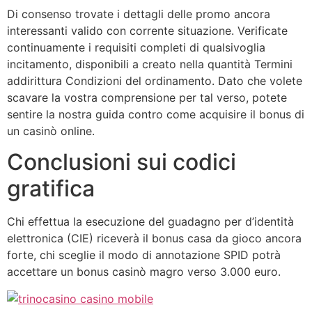
Di consenso trovate i dettagli delle promo ancora
interessanti valido con corrente situazione. Verificate
continuamente i requisiti completi di qualsivoglia
incitamento, disponibili a creato nella quantità Termini
addirittura Condizioni del ordinamento.
Dato che volete
scavare la vostra comprensione per tal verso, potete
sentire la nostra guida contro come acquisire il bonus di
un casinò online.
Conclusioni sui codici
gratifica
Chi effettua la esecuzione del guadagno per d’identità
elettronica (CIE) riceverà il bonus casa da gioco ancora
forte, chi sceglie il modo di annotazione SPID potrà
accettare un bonus casinò magro verso 3.000 euro.