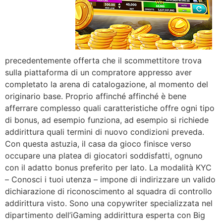
precedentemente offerta che il scommettitore trova
sulla piattaforma di un compratore appresso aver
completato la arena di catalogazione, al momento del
originario base. Proprio affinché affinché è bene
afferrare complesso quali caratteristiche offre ogni tipo
di bonus, ad esempio funziona, ad esempio si richiede
addirittura quali termini di nuovo condizioni preveda.
Con questa astuzia, il casa da gioco finisce verso
occupare una platea di giocatori soddisfatti, ognuno
con il adatto bonus preferito per lato. La modalità KYC
– Conosci i tuoi utenza – impone di indirizzare un valido
dichiarazione di riconoscimento al squadra di controllo
addirittura visto. Sono una copywriter specializzata nel
dipartimento dell’iGaming addirittura esperta con Big