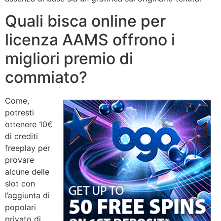
Quali bisca online per
licenza AAMS offrono i
migliori premio di
commiato?
Come,
potresti
ottenere 10€
di crediti
freeplay per
provare
alcune delle
slot con
l’aggiunta di
popolari
privato di