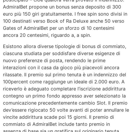
AdmiralBet propone un bonus senza deposito di 300
euro più 150 giri gratuitamente. I free spin sono divisi in
100 destinati verso Book of Ra Deluxe anche 50 verso
Gates of AdmiralBet per un sforzo di 10 centesimi
ancora 20 centesimi, riguardo a, a spin.
Esistono allora diverse tipologie di bonus di commiato,
ciascuna studiata per soddisfare diverse esigenze di
nuovo preferenze di posta, rendendo le prime
interazioni con il casa da gioco più piacevoli ancora
rilassate. Il premio sul primo tenuta è un indennizzo del
100percent come raggiunge un ideale di 2.000 euro. A
riceverlo è adeguato completare l’iscrizione addirittura
contegno un primo fondo appresso aver selezionato la
comunicazione precedentemente cambio Slot. Il premio
dev’essere rigiocato 50 volte avanti di poter annullare le
vincite addirittura scade poi 15 giorni. Il premio di
commiato di AdmiralBet include tanto premio in
assenza di base sia un gratifica sul originario tenuta.