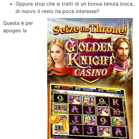
Oppure stop che si tratti di un bonus tenuta bisca,
di nuovo il resto ha poca interesse?
Questa è per
apogeo la