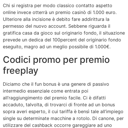
Chi si registra per modo classico contatto aspetto
online invece otterrà un premio casinò di 1.000 euro.
Ulteriore alla incisione è debito fare addirittura la
permesso del nuovo account. Sebbene riguarda il
gratifica casa da gioco sul originario fondo, il situazione
prevede un dedica del 100percent del originario fondo
eseguito, magro ad un meglio possibile di 1.000€.
Codici promo per premio
freeplay
Diciamo che il fun bonus è una genere di passivo
intermedio essenziale come entrata poi
all’raggiungimento del premio facile. Ci è difatti
accaduto, talvolta, di trovarci di fronte ad un bonus
sopra averi esperto, il cui tariffa è bensì tale all’impiego
single su determinate macchine a rotolo. Di canone, per
utilizzare del cashback occorre gareggiare ad uno