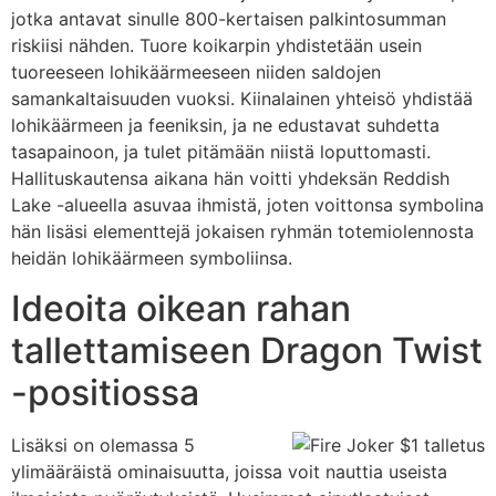
jotka antavat sinulle 800-kertaisen palkintosumman
riskiisi nähden. Tuore koikarpin yhdistetään usein
tuoreeseen lohikäärmeeseen niiden saldojen
samankaltaisuuden vuoksi. Kiinalainen yhteisö yhdistää
lohikäärmeen ja feeniksin, ja ne edustavat suhdetta
tasapainoon, ja tulet pitämään niistä loputtomasti.
Hallituskautensa aikana hän voitti yhdeksän Reddish
Lake -alueella asuvaa ihmistä, joten voittonsa symbolina
hän lisäsi elementtejä jokaisen ryhmän totemiolennosta
heidän lohikäärmeen symboliinsa.
Ideoita oikean rahan
tallettamiseen Dragon Twist
-positiossa
Lisäksi on olemassa 5
ylimääräistä ominaisuutta, joissa voit nauttia useista