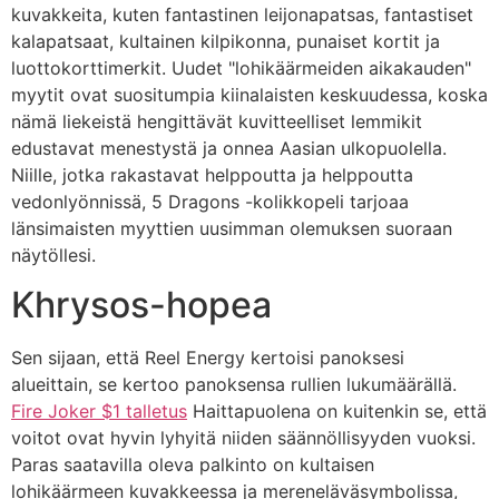
kuvakkeita, kuten fantastinen leijonapatsas, fantastiset
kalapatsaat, kultainen kilpikonna, punaiset kortit ja
luottokorttimerkit. Uudet "lohikäärmeiden aikakauden"
myytit ovat suositumpia kiinalaisten keskuudessa, koska
nämä liekeistä hengittävät kuvitteelliset lemmikit
edustavat menestystä ja onnea Aasian ulkopuolella.
Niille, jotka rakastavat helppoutta ja helppoutta
vedonlyönnissä, 5 Dragons -kolikkopeli tarjoaa
länsimaisten myyttien uusimman olemuksen suoraan
näytöllesi.
Khrysos-hopea
Sen sijaan, että Reel Energy kertoisi panoksesi
alueittain, se kertoo panoksensa rullien lukumäärällä.
Fire Joker $1 talletus
Haittapuolena on kuitenkin se, että
voitot ovat hyvin lyhyitä niiden säännöllisyyden vuoksi.
Paras saatavilla oleva palkinto on kultaisen
lohikäärmeen kuvakkeessa ja mereneläväsymbolissa,