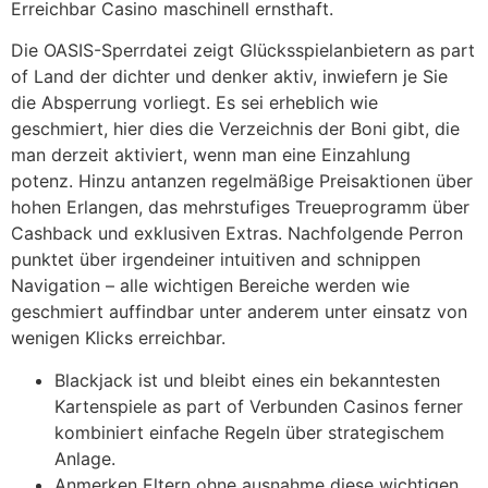
Erreichbar Casino maschinell ernsthaft.
Die OASIS-Sperrdatei zeigt Glücksspielanbietern as part
of Land der dichter und denker aktiv, inwiefern je Sie
die Absperrung vorliegt. Es sei erheblich wie
geschmiert, hier dies die Verzeichnis der Boni gibt, die
man derzeit aktiviert, wenn man eine Einzahlung
potenz. Hinzu antanzen regelmäßige Preisaktionen über
hohen Erlangen, das mehrstufiges Treueprogramm über
Cashback und exklusiven Extras. Nachfolgende Perron
punktet über irgendeiner intuitiven and schnippen
Navigation – alle wichtigen Bereiche werden wie
geschmiert auffindbar unter anderem unter einsatz von
wenigen Klicks erreichbar.
Blackjack ist und bleibt eines ein bekanntesten
Kartenspiele as part of Verbunden Casinos ferner
kombiniert einfache Regeln über strategischem
Anlage.
Anmerken Eltern ohne ausnahme diese wichtigen