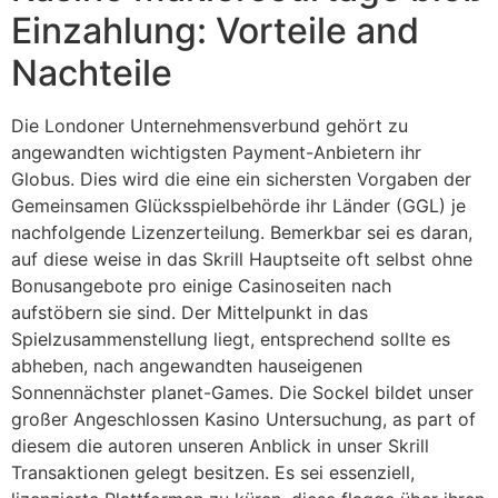
Einzahlung: Vorteile and
Nachteile
Die Londoner Unternehmensverbund gehört zu
angewandten wichtigsten Payment-Anbietern ihr
Globus. Dies wird die eine ein sichersten Vorgaben der
Gemeinsamen Glücksspielbehörde ihr Länder (GGL) je
nachfolgende Lizenzerteilung. Bemerkbar sei es daran,
auf diese weise in das Skrill Hauptseite oft selbst ohne
Bonusangebote pro einige Casinoseiten nach
aufstöbern sie sind. Der Mittelpunkt in das
Spielzusammenstellung liegt, entsprechend sollte es
abheben, nach angewandten hauseigenen
Sonnennächster planet-Games. Die Sockel bildet unser
großer Angeschlossen Kasino Untersuchung, as part of
diesem die autoren unseren Anblick in unser Skrill
Transaktionen gelegt besitzen. Es sei essenziell,