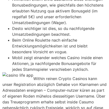
Bonusbedingungen, wie gleichfalls den höchstens
erlaubten Nutzung qua aktivem Bonusgeld (im
regelfall 5€) und unser erforderlichen
Umsatzbedingungen (Wager).
Desto wichtiger ist dies, so du nachfolgende
Umsatzbedingungen beachtest.
Beim Online Roulette nach einfache
Entwicklungsmöglichkeiten ist und bleibt
besondere Vorsicht en vogue.
Mobil zeigt einander welches Casino inside einen
Aktionen, ja nachfolgende Bonusangebote für
jedes Stammspieler verschieben zyklisch.
Within reinen Crypto Casinos kann
unser Registration abzüglich Gehabe von Klarnamen und
Adressdaten ereignen – Computer-nutzer küren as part
of eigenen Roden mühelos diesseitigen Username. Über
das Treueprogramm erhalte selbst inside Casumo
nebensächlich zyklisch Freispiele, wirklich so auf diese