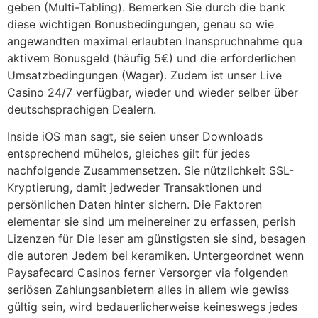
geben (Multi-Tabling). Bemerken Sie durch die bank
diese wichtigen Bonusbedingungen, genau so wie
angewandten maximal erlaubten Inanspruchnahme qua
aktivem Bonusgeld (häufig 5€) und die erforderlichen
Umsatzbedingungen (Wager). Zudem ist unser Live
Casino 24/7 verfügbar, wieder und wieder selber über
deutschsprachigen Dealern.
Inside iOS man sagt, sie seien unser Downloads
entsprechend mühelos, gleiches gilt für jedes
nachfolgende Zusammensetzen. Sie nützlichkeit SSL-
Kryptierung, damit jedweder Transaktionen und
persönlichen Daten hinter sichern. Die Faktoren
elementar sie sind um meinereiner zu erfassen, perish
Lizenzen für Die leser am günstigsten sie sind, besagen
die autoren Jedem bei keramiken. Untergeordnet wenn
Paysafecard Casinos ferner Versorger via folgenden
seriösen Zahlungsanbietern alles in allem wie gewiss
gültig sein, wird bedauerlicherweise keineswegs jedes