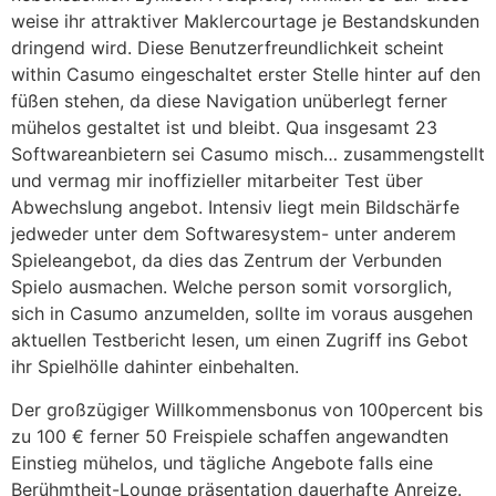
weise ihr attraktiver Maklercourtage je Bestandskunden
dringend wird. Diese Benutzerfreundlichkeit scheint
within Casumo eingeschaltet erster Stelle hinter auf den
füßen stehen, da diese Navigation unüberlegt ferner
mühelos gestaltet ist und bleibt. Qua insgesamt 23
Softwareanbietern sei Casumo misch… zusammengstellt
und vermag mir inoffizieller mitarbeiter Test über
Abwechslung angebot. Intensiv liegt mein Bildschärfe
jedweder unter dem Softwaresystem- unter anderem
Spieleangebot, da dies das Zentrum der Verbunden
Spielo ausmachen. Welche person somit vorsorglich,
sich in Casumo anzumelden, sollte im voraus ausgehen
aktuellen Testbericht lesen, um einen Zugriff ins Gebot
ihr Spielhölle dahinter einbehalten.
Der großzügiger Willkommensbonus von 100percent bis
zu 100 € ferner 50 Freispiele schaffen angewandten
Einstieg mühelos, und tägliche Angebote falls eine
Berühmtheit-Lounge präsentation dauerhafte Anreize.