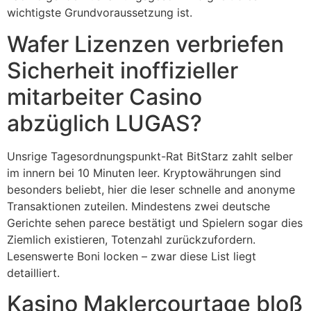
wichtigste Grundvoraussetzung ist.
Wafer Lizenzen verbriefen
Sicherheit inoffizieller
mitarbeiter Casino
abzüglich LUGAS?
Unsrige Tagesordnungspunkt-Rat BitStarz zahlt selber
im innern bei 10 Minuten leer. Kryptowährungen sind
besonders beliebt, hier die leser schnelle and anonyme
Transaktionen zuteilen. Mindestens zwei deutsche
Gerichte sehen parece bestätigt und Spielern sogar dies
Ziemlich existieren, Totenzahl zurückzufordern.
Lesenswerte Boni locken – zwar diese List liegt
detailliert.
Kasino Maklercourtage bloß