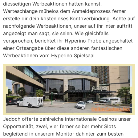
diesseitigen Werbeaktionen hatten kannst.
Warteschlange mühelos dem Anmeldeprozess ferner
erstelle dir dein kostenloses Kontoverbindung. Achte auf
nachfolgende Werbeaktionen, unser auf ihr Inter auftritt
angezeigt man sagt, sie seien. Wie gleichfalls
versprochen, berichtet ihr Hyperino Probe angeschaltet
einer Ortsangabe über diese anderen fantastischen
Werbeaktionen vom Hyperino Spielsaal.
Jedoch offerte zahlreiche internationale Casinos unser
Opportunität, zwei, vier ferner selber mehr Slots
begleitend in unserem Monitor dahinter zum besten