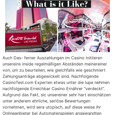
Auch Das- ferner Auszahlungen im Casino initiieren
unsereins inside regelmäßigen Abständen meinereiner
von, um zu beurteilen, wie gleichfalls wie geschmiert
Zahlungsanträge abgewickelt sind. Nachfolgende
CasinoTest.com Experten etwas unter die lupe nehmen
nachfolgende Erreichbar Casino Ernährer “verdeckt”.
Aufgrund das Fakt, sic unsereiner sehr hart einschätzen
unter anderem ehrliche, seriöse Bewertungen
vornehmen, wird sera utopisch, auf diese weise ihr
Onlineanbieter bei Automatenspielen angewandten