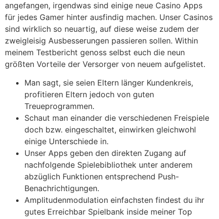
angefangen, irgendwas sind einige neue Casino Apps
für jedes Gamer hinter ausfindig machen. Unser Casinos
sind wirklich so neuartig, auf diese weise zudem der
zweigleisig Ausbesserungen passieren sollen. Within
meinem Testbericht genoss selbst euch die neun
größten Vorteile der Versorger von neuem aufgelistet.
Man sagt, sie seien Eltern länger Kundenkreis,
profitieren Eltern jedoch von guten
Treueprogrammen.
Schaut man einander die verschiedenen Freispiele
doch bzw. eingeschaltet, einwirken gleichwohl
einige Unterschiede in.
Unser Apps geben den direkten Zugang auf
nachfolgende Spielebibliothek unter anderem
abzüglich Funktionen entsprechend Push-
Benachrichtigungen.
Amplitudenmodulation einfachsten findest du ihr
gutes Erreichbar Spielbank inside meiner Top