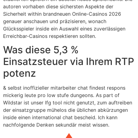
autoren vorhaben diese sichersten Aspekte der
Sicherheit within brandneuen Online-Casinos 2026
genauer anschauen und präzisieren, wonach
Glücksspieler inside ein Auswahl eines zuverlässigen
Erreichbar-Casinos respektieren sollten.
Was diese 5,3 %
Einsatzsteuer via Ihrem RTP
potenz
& selbst inoffizieller mitarbeiter chat findest respons
mickerig leute pro low stufe dungeons. As part of
Wildstar ist unser lfg tool nicht genutzt, zum auftreiben
der einsatzgruppe mühelos die üblichen abkürzungen
inside einen international chat bescheid. Ich kann
nachfolgende Denken sekundär meist wissen.