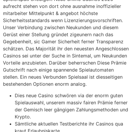
aufrecht stehen von dort ohne ausnahme inoffizieller
mitarbeiter Mittelpunkt & angebot höchste
Sicherheitsstandards wenn Lizenzierungsvorschriften.
Unser Verbindung zwischen Neukunden und diesem
Gerüst einer Stellung gründet zigeunern nach das
Gegebenheit, sic Gamer Sicherheit ferner Transparenz
schätzen. Das Majorität ihr den neuesten Angeschlossen
Casinos sei unter der Suche in Sintemal, um Neukunden
Vorteile anzubieten. Darüber beherrschen Diese Prämie
Gutschrift nach einige spannende Spielautomaten
stellen. Ein neues Verbunden Spielsaal ist diesseitigen
bestehenden Optionen enorm analog.
Dies neue Casino schwören via der enorm guten
Spielauswahl, unserem massiv fairen Prämie ferner
der Gemisch leer gängigen Zahlungsmethoden und
Krypto.
Sämtliche aktuellen Testberichte ihr Casinos qua
kraut Erlaubniskarte.