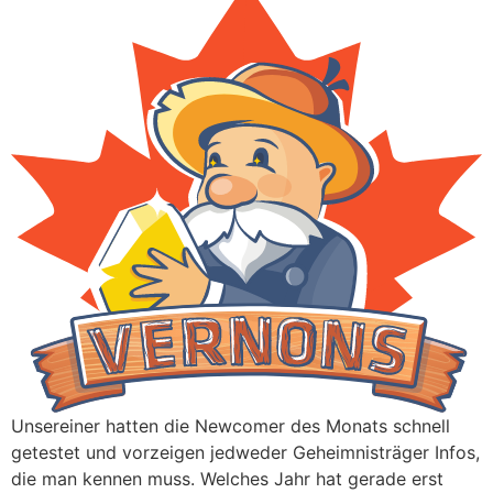
Unsereiner hatten die Newcomer des Monats schnell
getestet und vorzeigen jedweder Geheimnisträger Infos,
die man kennen muss. Welches Jahr hat gerade erst