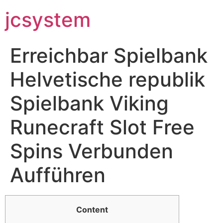
jcsystem
Erreichbar Spielbank
Helvetische republik
Spielbank Viking
Runecraft Slot Free
Spins Verbunden
Aufführen
Content