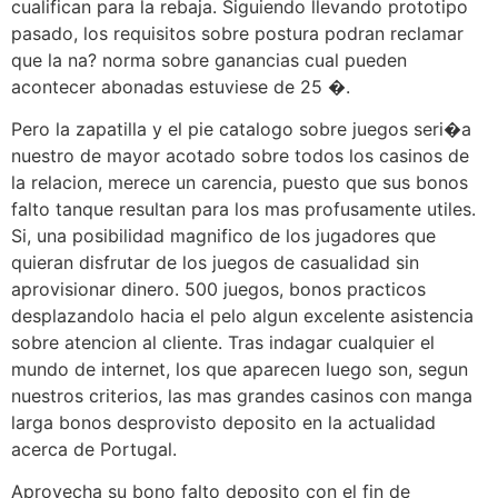
cualifican para la rebaja. Siguiendo llevando prototipo
pasado, los requisitos sobre postura podran reclamar
que la na? norma sobre ganancias cual pueden
acontecer abonadas estuviese de 25 �.
Pero la zapatilla y el pie catalogo sobre juegos seri�a
nuestro de mayor acotado sobre todos los casinos de
la relacion, merece un carencia, puesto que sus bonos
falto tanque resultan para los mas profusamente utiles.
Si, una posibilidad magnifico de los jugadores que
quieran disfrutar de los juegos de casualidad sin
aprovisionar dinero. 500 juegos, bonos practicos
desplazandolo hacia el pelo algun excelente asistencia
sobre atencion al cliente. Tras indagar cualquier el
mundo de internet, los que aparecen luego son, segun
nuestros criterios, las mas grandes casinos con manga
larga bonos desprovisto deposito en la actualidad
acerca de Portugal.
Aprovecha su bono falto deposito con el fin de