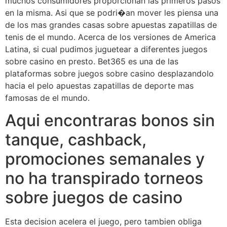
muchos consumidores proporcionan las primeros pasos
en la misma. Asi que se podri�an mover les piensa una
de los mas grandes casas sobre apuestas zapatillas de
tenis de el mundo. Acerca de los versiones de America
Latina, si cual pudimos juguetear a diferentes juegos
sobre casino en presto. Bet365 es una de las
plataformas sobre juegos sobre casino desplazandolo
hacia el pelo apuestas zapatillas de deporte mas
famosas de el mundo.
Aqui encontraras bonos sin
tanque, cashback,
promociones semanales y
no ha transpirado torneos
sobre juegos de casino
Esta decision acelera el juego, pero tambien obliga