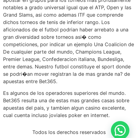
notables a grado universal igual que el ATP, Open y las
Grand Slams, asi como ademas ITF que comprende
dichos torneos de tenis de inferior rango. Los
aficionados de el futbol podrian haber arrebato a una
gran diversidad sobre torneos asi� como
competiciones, por indicar un ejemplo Una Coalicion de
De cualquier parte del mundo, Champions League,
Premier League, Confederacion italiana, Bundesliga,
entre demas. Nuestro futbol constituye el sport donde
se podri�an mover registran la de mas grande na? de
apuestas entre Bet365.
Es algunos de los operadores superiores del mundo.
Bet365 resulta una de estas mas grandes casas sobre
apuestas del pais, y tambien algun casino excelente,
cual cuenta incluso joviales poker en internet.
Todos los derechos reservados