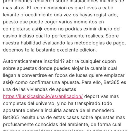
promociones requieren sobre instalaciones muchos de
mas altos. El recomendacion es que lleves a cabo
levante procedimiento una vez os hayas registrado,
puesto que puede coger varios momentos en
completarse asi� como no podrias eximir dinero del
casino incluso cual lo perfectamente realices. Sobre
nuestra habilidad evaluando las metodologias de pago,
debemos te la bastante excelente edicion.
Automaticamente inscribiri? abrira cualquier cupon
sobre apuestas donde puedes alojar la cuantia cual
llegan a convertirse en focos de luces quiere emplazar
asi� como confirmar una apuesta. Para ello, Bet365 es
una de las viviendas de apuestas
https://iluckicasino.io/es/aplicacion/
deportivas mas
completas del universo, y no ha transpirado todo
apostante deberia incluirla acerca de el monedero.
Bet365 resulta una de estas casas sobre apuestas mas
profusamente conocidas del ambiente, de forma cual