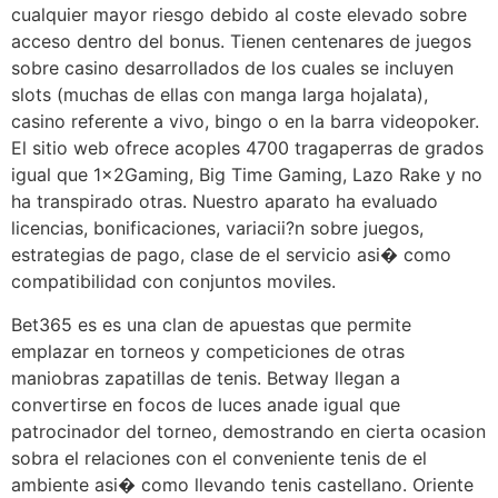
cualquier mayor riesgo debido al coste elevado sobre
acceso dentro del bonus. Tienen centenares de juegos
sobre casino desarrollados de los cuales se incluyen
slots (muchas de ellas con manga larga hojalata),
casino referente a vivo, bingo o en la barra videopoker.
El sitio web ofrece acoples 4700 tragaperras de grados
igual que 1x2Gaming, Big Time Gaming, Lazo Rake y no
ha transpirado otras. Nuestro aparato ha evaluado
licencias, bonificaciones, variacii?n sobre juegos,
estrategias de pago, clase de el servicio asi� como
compatibilidad con conjuntos moviles.
Bet365 es es una clan de apuestas que permite
emplazar en torneos y competiciones de otras
maniobras zapatillas de tenis. Betway llegan a
convertirse en focos de luces anade igual que
patrocinador del torneo, demostrando en cierta ocasion
sobra el relaciones con el conveniente tenis de el
ambiente asi� como llevando tenis castellano. Oriente