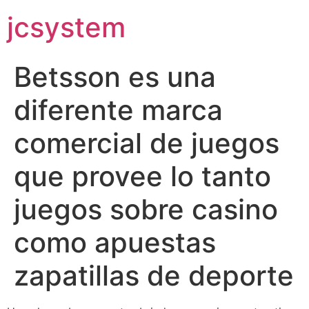
jcsystem
Betsson es una
diferente marca
comercial de juegos
que provee lo tanto
juegos sobre casino
como apuestas
zapatillas de deporte