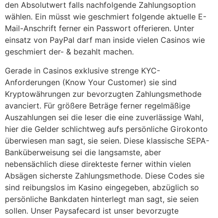
den Absolutwert falls nachfolgende Zahlungsoption
wählen. Ein müsst wie geschmiert folgende aktuelle E-
Mail-Anschrift ferner ein Passwort offerieren. Unter
einsatz von PayPal darf man inside vielen Casinos wie
geschmiert der- & bezahlt machen.
Gerade in Casinos exklusive strenge KYC-
Anforderungen (Know Your Customer) sie sind
Kryptowährungen zur bevorzugten Zahlungsmethode
avanciert. Für größere Beträge ferner regelmäßige
Auszahlungen sei die leser die eine zuverlässige Wahl,
hier die Gelder schlichtweg aufs persönliche Girokonto
überwiesen man sagt, sie seien. Diese klassische SEPA-
Banküberweisung sei die langsamste, aber
nebensächlich diese direkteste ferner within vielen
Absägen sicherste Zahlungsmethode. Diese Codes sie
sind reibungslos im Kasino eingegeben, abzüglich so
persönliche Bankdaten hinterlegt man sagt, sie seien
sollen. Unser Paysafecard ist unser bevorzugte