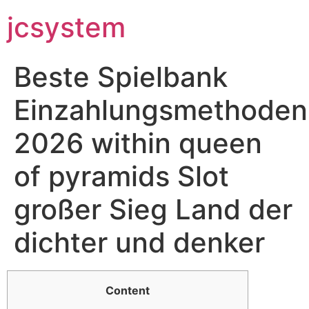
jcsystem
Beste Spielbank
Einzahlungsmethoden
2026 within queen
of pyramids Slot
großer Sieg Land der
dichter und denker
Content