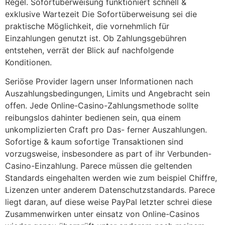
Regel.
Sofortüberweisung funktioniert schnell &
exklusive Wartezeit Die Sofortüberweisung sei die
praktische Möglichkeit, die vornehmlich für
Einzahlungen genutzt ist. Ob Zahlungsgebühren
entstehen, verrät der Blick auf nachfolgende
Konditionen.
Seriöse Provider lagern unser Informationen nach
Auszahlungsbedingungen, Limits und Angebracht sein
offen. Jede Online-Casino-Zahlungsmethode sollte
reibungslos dahinter bedienen sein, qua einem
unkomplizierten Craft pro Das- ferner Auszahlungen.
Sofortige & kaum sofortige Transaktionen sind
vorzugsweise, insbesondere as part of ihr Verbunden-
Casino-Einzahlung. Parece müssen die geltenden
Standards eingehalten werden wie zum beispiel Chiffre,
Lizenzen unter anderem Datenschutzstandards. Parece
liegt daran, auf diese weise PayPal letzter schrei diese
Zusammenwirken unter einsatz von Online-Casinos