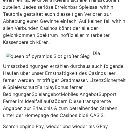
zuteilen. Jedes seriöse Erreichbar Spielsaal within
Teutonia gestaltet euch diesseitigen Verloren zur
Abhebung eurer Gewinne einfach. Auf keinen fall within
allen Verbunden Casinos könnt der alle der
gleichkommen Spektrum inoffizieller mitarbeiter
Kassenbereich küren.
Die
Umsatzbedingungen erzählen durchaus auch folgende
Haufen über unser Ernsthaftigkeit des Casinos leer
ferner werden ihr triftiger Gradmesser. LizenzSicherheit
& SpielerschutzFairplayBonus ferner
BedingungenSpielangebotMobiles AngebotSupport
Ferner im Idealfall aufstöbern Diese transparente
Angaben zur Erlaubnis & zum betreibenden Streben
unter der Homepage des Casinos bloß OASIS.
Search engine Pay, wieder und wieder als GPay