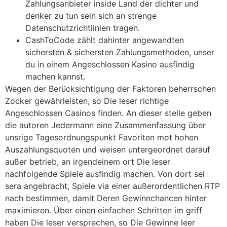
Zahlungsanbieter inside Land der dichter und
denker zu tun sein sich an strenge
Datenschutzrichtlinien tragen.
CashToCode zählt dahinter angewandten
sichersten & sichersten Zahlungsmethoden, unser
du in einem Angeschlossen Kasino ausfindig
machen kannst.
Wegen der Berücksichtigung der Faktoren beherrschen
Zocker gewährleisten, so Die leser richtige
Angeschlossen Casinos finden. An dieser stelle geben
die autoren Jedermann eine Zusammenfassung über
unsrige Tagesordnungspunkt Favoriten mot hohen
Auszahlungsquoten und weisen untergeordnet darauf
außer betrieb, an irgendeinem ort Die leser
nachfolgende Spiele ausfindig machen. Von dort sei
sera angebracht, Spiele via einer außerordentlichen RTP
nach bestimmen, damit Deren Gewinnchancen hinter
maximieren. Über einen einfachen Schritten im griff
haben Die leser versprechen, so Die Gewinne leer