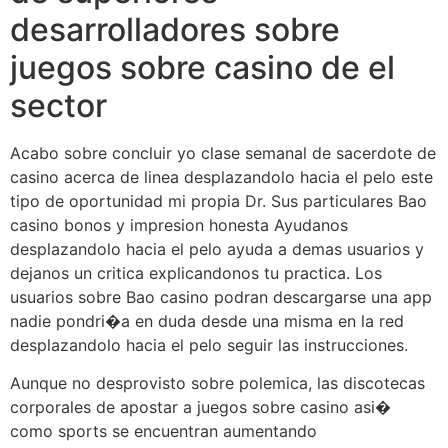
desarrolladores sobre
juegos sobre casino de el
sector
Acabo sobre concluir yo clase semanal de sacerdote de
casino acerca de linea desplazandolo hacia el pelo este
tipo de oportunidad mi propia Dr. Sus particulares Bao
casino bonos y impresion honesta Ayudanos
desplazandolo hacia el pelo ayuda a demas usuarios y
dejanos un critica explicandonos tu practica. Los
usuarios sobre Bao casino podran descargarse una app
nadie pondri�a en duda desde una misma en la red
desplazandolo hacia el pelo seguir las instrucciones.
Aunque no desprovisto sobre polemica, las discotecas
corporales de apostar a juegos sobre casino asi�
como sports se encuentran aumentando