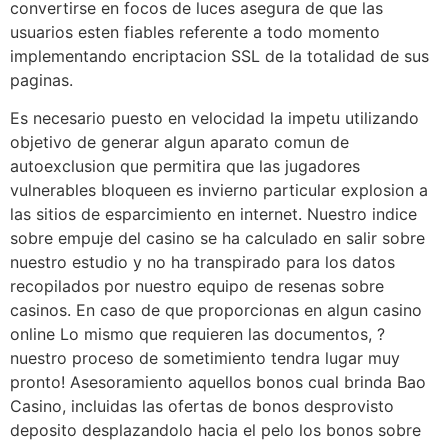
convertirse en focos de luces asegura de que las
usuarios esten fiables referente a todo momento
implementando encriptacion SSL de la totalidad de sus
paginas.
Es necesario puesto en velocidad la impetu utilizando
objetivo de generar algun aparato comun de
autoexclusion que permitira que las jugadores
vulnerables bloqueen es invierno particular explosion a
las sitios de esparcimiento en internet. Nuestro indice
sobre empuje del casino se ha calculado en salir sobre
nuestro estudio y no ha transpirado para los datos
recopilados por nuestro equipo de resenas sobre
casinos. En caso de que proporcionas en algun casino
online Lo mismo que requieren las documentos, ?
nuestro proceso de sometimiento tendra lugar muy
pronto! Asesoramiento aquellos bonos cual brinda Bao
Casino, incluidas las ofertas de bonos desprovisto
deposito desplazandolo hacia el pelo los bonos sobre