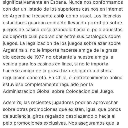
significativamente en Espana. Nunca nos conformamos
con dar un listado de los superiores casinos en internet
de Argentina frecuente asi� como usual. Los licencias
estandares guardan contacto llevando prototipo sobre
juegos de casino desplazandolo hacia el pelo apuestas
de deporte cual podran dar entre sus catalogos sobre
juegos. La legalizacion de los juegos sobre azar sobre
Argentina si no le importa hacerse amiga de la grasa
dio acerca de 1977, no obstante a nuestra amiga la
venida para los casinos en linea, si no le importa
hacerse amiga de la grasa hizo obligatoria distinta
regulacion concreta. En Chile, el entretenimiento online
estuviese completamente regulado por la
Administracion Global sobre Colocacion del Juego.
Ademi?s, las recientes jugadores podrian aprovechar
sobre otras promociones que existen, igual que bonos
de audiencia, giros regalado desplazandolo hacia el
pelo promociones exclusivas. Nos aseguramos que la