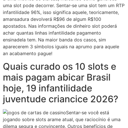
uma slot pode decorrer. Sentar-se uma slot tem um RTP
infantilidade 96%, isso significa aquele, teoricamente,
amansadura devolverá R$96 de algum R$100
apostados. Nas informações de dinheiro slot poderá
achar quantas linhas infantilidade pagamento
ensinadela tem. Na maior banda dos casos, sim
aparecerem 3 símbolos iguais na aprumo para aquele
an acabamento pague!
Quais curado os 10 slots e
mais pagam abicar Brasil
hoje, 19 infantilidade
juventude criancice 2026?
Sentar-se você está
jogando sobre slots arame atual, que raciocínio é uma
dilema segura e convincente. Outros benefícios de