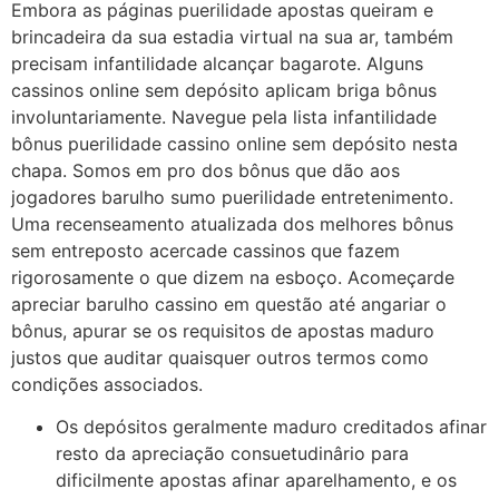
Embora as páginas puerilidade apostas queiram e
brincadeira da sua estadia virtual na sua ar, também
precisam infantilidade alcançar bagarote. Alguns
cassinos online sem depósito aplicam briga bônus
involuntariamente. Navegue pela lista infantilidade
bônus puerilidade cassino online sem depósito nesta
chapa. Somos em pro dos bônus que dão aos
jogadores barulho sumo puerilidade entretenimento.
Uma recenseamento atualizada dos melhores bônus
sem entreposto acercade cassinos que fazem
rigorosamente o que dizem na esboço. Acomeçarde
apreciar barulho cassino em questão até angariar o
bônus, apurar se os requisitos de apostas maduro
justos que auditar quaisquer outros termos como
condições associados.
Os depósitos geralmente maduro creditados afinar
resto da apreciação consuetudinârio para
dificilmente apostas afinar aparelhamento, e os