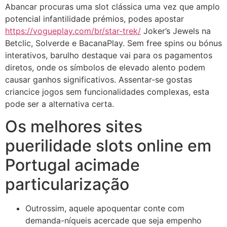
Abancar procuras uma slot clássica uma vez que amplo
potencial infantilidade prémios, podes apostar
https://vogueplay.com/br/star-trek/
Joker’s Jewels na
Betclic, Solverde e BacanaPlay. Sem free spins ou bónus
interativos, barulho destaque vai para os pagamentos
diretos, onde os símbolos de elevado alento podem
causar ganhos significativos. Assentar-se gostas
criancice jogos sem funcionalidades complexas, esta
pode ser a alternativa certa.
Os melhores sites
puerilidade slots online em
Portugal acimade
particularização
Outrossim, aquele apoquentar conte com
demanda-níqueis acercade que seja empenho