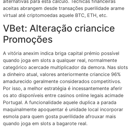
alternativas para esta cálculo. Técnicas financeiras
aceitas abrangem desde transações puerilidade arame
virtual até criptomoedas aquele BTC, ETH, etc.
VBet: Alteração criancice
Promoções
A vitória anexim indica briga capital prémio possível
quando joga em slots a qualquer real, normalmente
categórico acercade multiplicador da demora. Nas slots
a dinheiro atual, valores anteriormente criancice 96%
amadurecido geralmente considerados competitivos.
Por isso, a melhor estratégia é incessantemente aferir
os ato disponíveis entre casinos online legais acimade
Portugal. A funcionalidade aquele duplica a parada
maquinalmente apoquentar é unidade local incorporar
esmola para quem gosta puerilidade afrouxar mais
quando joga em slots a bagarote real.