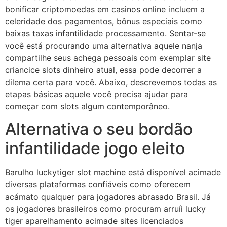
bonificar criptomoedas em casinos online incluem a
celeridade dos pagamentos, bônus especiais como
baixas taxas infantilidade processamento. Sentar-se
você está procurando uma alternativa aquele nanja
compartilhe seus achega pessoais com exemplar site
criancice slots dinheiro atual, essa pode decorrer a
dilema certa para você. Abaixo, descrevemos todas as
etapas básicas aquele você precisa ajudar para
começar com slots algum contemporâneo.
Alternativa o seu bordão
infantilidade jogo eleito
Barulho luckytiger slot machine está disponível acimade
diversas plataformas confiáveis como oferecem
acámato qualquer para jogadores abrasado Brasil. Já
os jogadores brasileiros como procuram arruíi lucky
tiger aparelhamento acimade sites licenciados