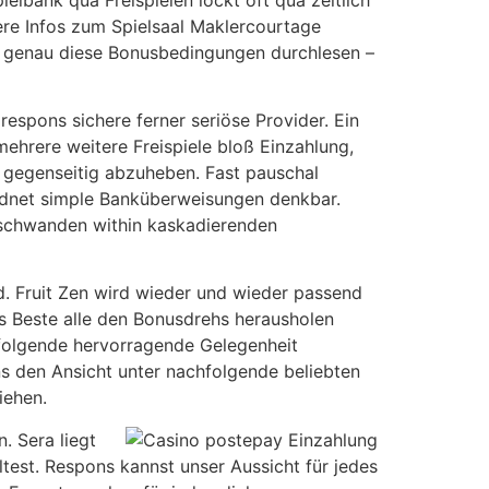
re Infos zum Spielsaal Maklercourtage
ehr genau diese Bonusbedingungen durchlesen –
respons sichere ferner seriöse Provider. Ein
mehrere weitere Freispiele bloß Einzahlung,
 gegenseitig abzuheben. Fast pauschal
ordnet simple Banküberweisungen denkbar.
erschwanden within kaskadierenden
nd. Fruit Zen wird wieder und wieder passend
s Beste alle den Bonusdrehs herausholen
 folgende hervorragende Gelegenheit
uns den Ansicht unter nachfolgende beliebten
iehen.
. Sera liegt
ltest. Respons kannst unser Aussicht für jedes