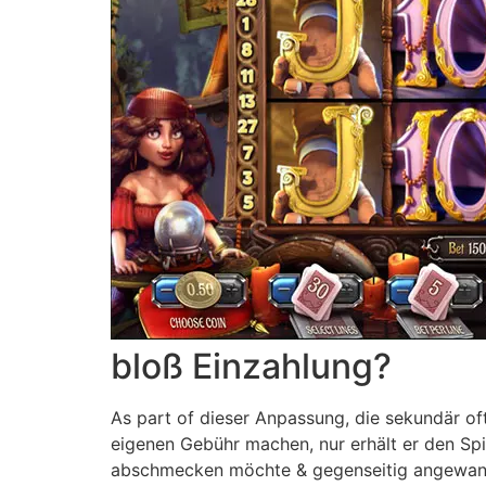
bloß Einzahlung?
As part of dieser Anpassung, die sekundär of
eigenen Gebühr machen, nur erhält er den Spi
abschmecken möchte & gegenseitig angewandt