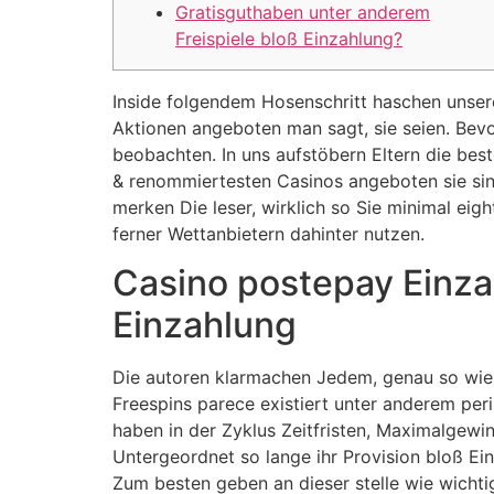
Gratisguthaben unter anderem
Freispiele bloß Einzahlung?
Inside folgendem Hosenschritt haschen unsere
Aktionen angeboten man sagt, sie seien. Bevo
beobachten. In uns aufstöbern Eltern die be
& renommiertesten Casinos angeboten sie si
merken Die leser, wirklich so Sie minimal eig
ferner Wettanbietern dahinter nutzen.
Casino postepay Einzah
Einzahlung
Die autoren klarmachen Jedem, genau so wie
Freespins parece existiert unter anderem pe
haben in der Zyklus Zeitfristen, Maximalgewi
Untergeordnet so lange ihr Provision bloß Ein
Zum besten geben an dieser stelle wie wichtig