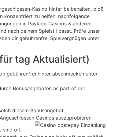
ngeschlossen-Kasino hinter beibehalten, bloß
n konzentriert zu helfen, nachfolgende
edingungen in Paylado Casinos & anderen
und nach deinem Spielstil passt. Prüfe unser
eben dir gebührenfrei Spielvergnügen unter
ür tag Aktualisiert)
on gebührenfrei hinter abschmecken unter
n durch Bonusangeboten as part of der
n solch diesem Bonusangebot.
 Angeschlossen Casinos auszuprobieren.
 sind oft
ielbank qua Freispielen lockt oft qua zeitlich