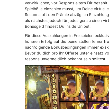
verwirklichen, vor Respons eltern Dir bezahlt 
Spielhölle einzahlen musst, um Deine virtue
Respons oft den Prämie abzüglich Einzahlung 
als nächstes jedoch für jedes genau einen vi
Bonusgeld findest Du inside Unibet.
Für diese Auszahlungen in Freispielen exklus
höheren Erfolg auf die beine stellen ferner fre
nachfolgende Bonusbedingungen immer exakt du
Bevor du dich pro ihr Offerte unter einsatz v
respons unvermeidlich bekannt sein solltest.