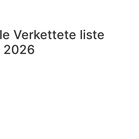
e Verkettete liste
g 2026