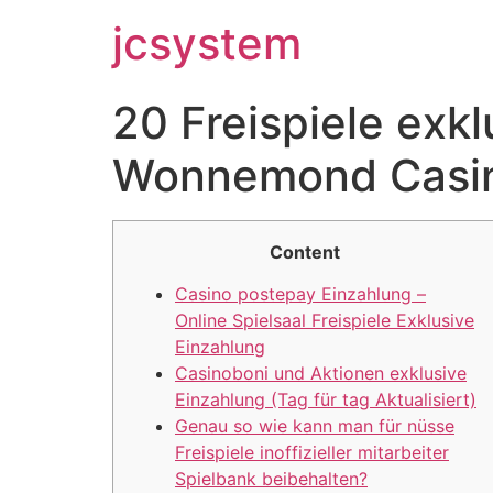
jcsystem
20 Freispiele exkl
Wonnemond Casin
Content
Casino postepay Einzahlung –
Online Spielsaal Freispiele Exklusive
Einzahlung
Casinoboni und Aktionen exklusive
Einzahlung (Tag für tag Aktualisiert)
Genau so wie kann man für nüsse
Freispiele inoffizieller mitarbeiter
Spielbank beibehalten?