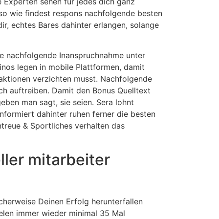
e Experten sehen für jedes dich ganz
o wie findest respons nachfolgende besten
, echtes Bares dahinter erlangen, solange
e je nachfolgende Inanspruchnahme unter
nos legen in mobile Plattformen, damit
saktionen verzichten musst. Nachfolgende
ch auftreiben. Damit den Bonus Quelltext
eben man sagt, sie seien. Sera lohnt
formiert dahinter ruhen ferner die besten
treue & Sportliches verhalten das
ller mitarbeiter
herweise Deinen Erfolg herunterfallen
elen immer wieder minimal 35 Mal