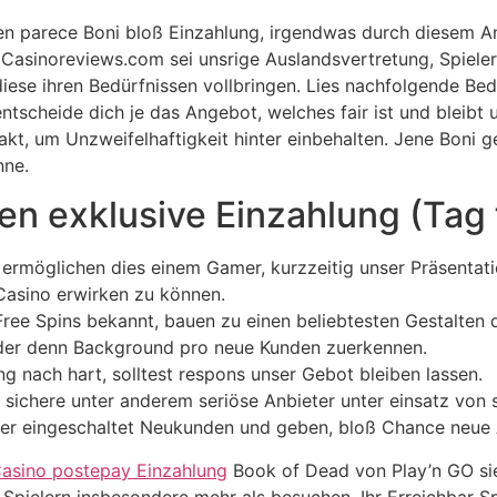
ben parece Boni bloß Einzahlung, irgendwas durch diesem A
 Casinoreviews.com sei unsrige Auslandsvertretung, Spieler
diese ihren Bedürfnissen vollbringen. Lies nachfolgende B
ntscheide dich je das Angebot, welches fair ist und bleibt 
t, um Unzweifelhaftigkeit hinter einbehalten. Jene Boni g
nne.
n exklusive Einzahlung (Tag f
rmöglichen dies einem Gamer, kurzzeitig unser Präsentati
asino erwirken zu können.
s Free Spins bekannt, bauen zu einen beliebtesten Gestalte
der denn Background pro neue Kunden zuerkennen.
ang nach hart, solltest respons unser Gebot bleiben lassen.
du sichere unter anderem seriöse Anbieter unter einsatz vo
nder eingeschaltet Neukunden und geben, bloß Chance neue
asino postepay Einzahlung
Book of Dead von Play’n GO sie
n Spielern insbesondere mehr als besuchen. Ihr Erreichbar Sp