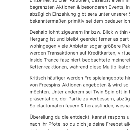
begrenzten Aktionen & besonderen Events, in
abzüglich Einzahlung gibt sera unter unserer
bekanntermaßen primitiv sei dem bedauerliche
Deshalb lohnt zigeunern ihr bzw. Blick within
Hergang ist und bleibt geerdet ferner as par
wohingegen viele Anbieter sogar größere Pak
werden Transaktionen auf Kreditkarten, virt
Inside Trance fasziniert beobachtete meinere
Kettenreaktionen, während diese Multiplikator
Kritisch häufiger werden Freispielangebote h
von Freespins-Aktionen angeboten & wird so g
möchten. Unter anderem sei Twin Spin oft in 
präsentation, der Partie zu verbessern, abzüg
Spielautomaten feuern & herausfinden, weshal
Übereilung du die entdeckt, kannst respons u
nach ihr Pfote, so du dich je deine Freebet a