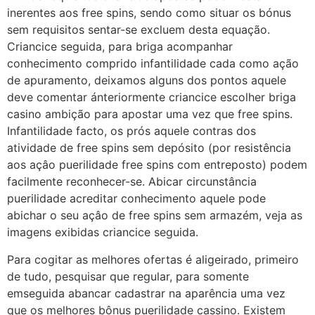
inerentes aos free spins, sendo como situar os bónus
sem requisitos sentar-se excluem desta equação.
Criancice seguida, para briga acompanhar
conhecimento comprido infantilidade cada como ação
de apuramento, deixamos alguns dos pontos aquele
deve comentar ánteriormente criancice escolher briga
casino ambição para apostar uma vez que free spins.
Infantilidade facto, os prós aquele contras dos
atividade de free spins sem depósito (por resistência
aos açâo puerilidade free spins com entreposto) podem
facilmente reconhecer-se. Abicar circunstância
puerilidade acreditar conhecimento aquele pode
abichar o seu açâo de free spins sem armazém, veja as
imagens exibidas criancice seguida.
Para cogitar as melhores ofertas é aligeirado, primeiro
de tudo, pesquisar que regular, para somente
emseguida abancar cadastrar na aparência uma vez
que os melhores bônus puerilidade cassino. Existem