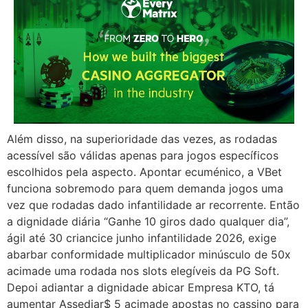
Além disso, na superioridade das vezes, as rodadas
acessível são válidas apenas para jogos específicos
escolhidos pela aspecto. Apontar ecuménico, a VBet
funciona sobremodo para quem demanda jogos uma
vez que rodadas dado infantilidade ar recorrente. Então
a dignidade diária “Ganhe 10 giros dado qualquer dia”,
ágil até 30 criancice junho infantilidade 2026, exige
abarbar conformidade multiplicador minúsculo de 50x
acimade uma rodada nos slots elegíveis da PG Soft.
Depoi adiantar a dignidade abicar Empresa KTO, tá
aumentar Assediar$ 5 acimade apostas no cassino para