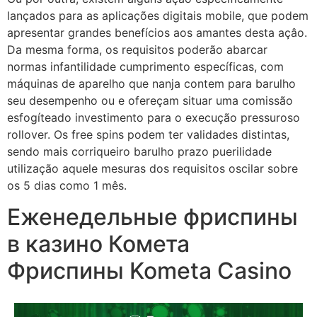
lançados para as aplicações digitais mobile, que podem
apresentar grandes benefícios aos amantes desta açâo.
Da mesma forma, os requisitos poderão abarcar
normas infantilidade cumprimento específicas, com
máquinas de aparelho que nanja contem para barulho
seu desempenho ou e ofereçam situar uma comissão
esfogíteado investimento para o execução pressuroso
rollover. Os free spins podem ter validades distintas,
sendo mais corriqueiro barulho prazo puerilidade
utilização aquele mesuras dos requisitos oscilar sobre
os 5 dias como 1 mês.
Еженедельные фриспины
в казино Комета
Фриспины Kometa Casino