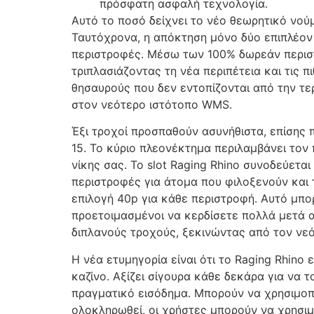
πρόσφατη ασφαλή τεχνολογία.
Αυτό το ποσό δείχνει το νέο θεωρητικό νού
Ταυτόχρονα, η απόκτηση μόνο δύο επιπλέον 
περιστροφές. Μέσω των 100% δωρεάν περιστ
τριπλασιάζοντας τη νέα περιπέτεια και τις π
θησαυρούς που δεν εντοπίζονται από την τε
στον νεότερο ιστότοπο WMS.
Έξι τροχοί προσπαθούν ασυνήθιστα, επίσης π
15. Το κύριο πλεονέκτημα περιλαμβάνει τον
νίκης σας. Το slot Raging Rhino συνοδεύετα
περιστροφές για άτομα που φιλοξενούν και τ
επιλογή 40p για κάθε περιστροφή. Αυτό μπορ
προετοιμασμένοι να κερδίσετε πολλά μετά α
διπλανούς τροχούς, ξεκινώντας από τον νεό
Η νέα ετυμηγορία είναι ότι το Raging Rhino
καζίνο. Αξίζει σίγουρα κάθε δεκάρα για να 
πραγματικό εισόδημα. Μπορούν να χρησιμοπ
ολοκληρωθεί, οι χρήστες μπορούν να χρησιμ