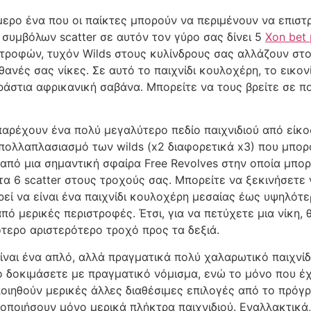
μερο ένα που οι παίκτες μπορούν να περιμένουν να επιστ
συμβόλων scatter σε αυτόν τον γύρο σας δίνει 5
Xon bet
ροφών, τυχόν Wilds στους κυλίνδρους σας αλλάζουν στο
ιθανές σας νίκες. Σε αυτό το παιχνίδι κουλοχέρη, το εικο
ράστια αφρικανική σαβάνα. Μπορείτε να τους βρείτε σε πο
αρέχουν ένα πολύ μεγαλύτερο πεδίο παιχνιδιού από είκοσ
 πολλαπλασιασμό των wilds (x2 διαφορετικά x3) που μπορ
ι από μια σημαντική σφαίρα Free Revolves στην οποία μπο
α 6 scatter στους τροχούς σας. Μπορείτε να ξεκινήσετε 
εί να είναι ένα παιχνίδι κουλοχέρη μεσαίας έως υψηλότερ
πό μερικές περιστροφές. Έτσι, για να πετύχετε μια νίκη,
τερο αριστερότερο τροχό προς τα δεξιά.
 είναι ένα απλό, αλλά πραγματικά πολύ χαλαρωτικό παιχνίδ
το δοκιμάσετε με πραγματικό νόμισμα, ενώ το μόνο που έχ
οιηθούν μερικές άλλες διαθέσιμες επιλογές από το πρόγ
οποιήσουν μόνο μερικά πλήκτρα παιχνιδιού. Εναλλακτικά