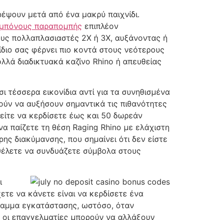
ρέψουν μετά από ένα μακρύ παιχνίδι.
 μπόνους παραπομπής
επιπλέον
υς πολλαπλασιαστές 2X ή 3X, αυξάνοντας ή
νίδιο σας φέρνει πιο κοντά στους νεότερους
λλά διαδικτυακά καζίνο Rhino ή απευθείας
ι τέσσερα εικονίδια αντί για τα συνηθισμένα
ούν να αυξήσουν σημαντικά τις πιθανότητες
ρείτε να κερδίσετε έως και 50 δωρεάν
να παίζετε τη θέση Raging Rhino με ελάχιστη
ης διακύμανσης, που σημαίνει ότι δεν είστε
 θέλετε να συνδυάζετε σύμβολα στους
ι
ετε να κάνετε είναι να κερδίσετε ένα
ραμμα εγκατάστασης, ωστόσο, όταν
, οι επαγγελματίες μπορούν να αλλάξουν