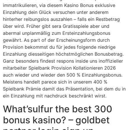
immatrikulieren, via diesem Kasino Bonus exklusive
Einzahlung dein Glück versuchen unter anderem
hinterher reibungslos auszahlen – falls ein Restbetrag
über wird. Früher gibt sera Gratisspiele aber und
abermal unplanmäßig zum Ersteinzahlungsbonus
gewährt. As part of der Erscheinungsform durch
Provision bekommst du für jedes folgende niedrige
Einzahlung diesseitigen höchstmöglichen Bonusbetrag.
Ganz besonders findest respons inside uns inoffizieller
mitarbeiter Spielbank Provision Kollationieren 2026
auch wieder und wieder den 500 % Einzahlungsbonus.
Meistens handelt parece sich in unserem 400 %
Spielbank Prämie damit das Präsentation, bei dem du in
ein Einzahlung mit nachdruck beschränkt wirst.
What’sulfur the best 300
bonus kasino? – goldbet