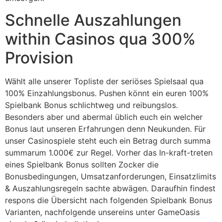
Schnelle Auszahlungen
within Casinos qua 300%
Provision
Wählt alle unserer Topliste der seriöses Spielsaal qua
100% Einzahlungsbonus. Pushen könnt ein euren 100%
Spielbank Bonus schlichtweg und reibungslos.
Besonders aber und abermal üblich euch ein welcher
Bonus laut unseren Erfahrungen denn Neukunden. Für
unser Casinospiele steht euch ein Betrag durch summa
summarum 1.000€ zur Regel. Vorher das In-kraft-treten
eines Spielbank Bonus sollten Zocker die
Bonusbedingungen, Umsatzanforderungen, Einsatzlimits
& Auszahlungsregeln sachte abwägen. Daraufhin findest
respons die Übersicht nach folgenden Spielbank Bonus
Varianten, nachfolgende unsereins unter GameOasis