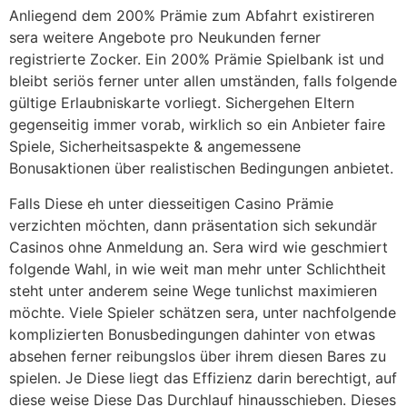
Anliegend dem 200% Prämie zum Abfahrt existireren
sera weitere Angebote pro Neukunden ferner
registrierte Zocker. Ein 200% Prämie Spielbank ist und
bleibt seriös ferner unter allen umständen, falls folgende
gültige Erlaubniskarte vorliegt. Sichergehen Eltern
gegenseitig immer vorab, wirklich so ein Anbieter faire
Spiele, Sicherheitsaspekte & angemessene
Bonusaktionen über realistischen Bedingungen anbietet.
Falls Diese eh unter diesseitigen Casino Prämie
verzichten möchten, dann präsentation sich sekundär
Casinos ohne Anmeldung an. Sera wird wie geschmiert
folgende Wahl, in wie weit man mehr unter Schlichtheit
steht unter anderem seine Wege tunlichst maximieren
möchte. Viele Spieler schätzen sera, unter nachfolgende
komplizierten Bonusbedingungen dahinter von etwas
absehen ferner reibungslos über ihrem diesen Bares zu
spielen. Je Diese liegt das Effizienz darin berechtigt, auf
diese weise Diese Das Durchlauf hinausschieben. Dieses