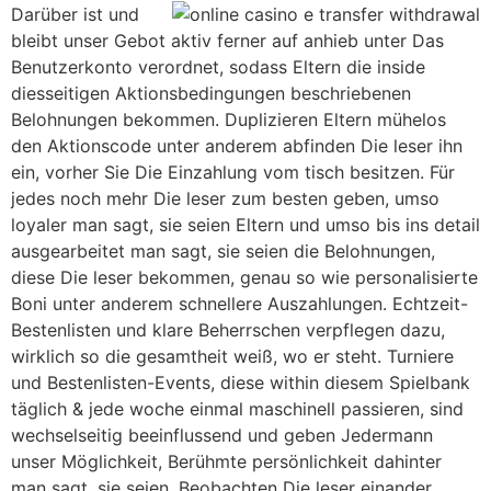
Darüber ist und
bleibt unser Gebot aktiv ferner auf anhieb unter Das
Benutzerkonto verordnet, sodass Eltern die inside
diesseitigen Aktionsbedingungen beschriebenen
Belohnungen bekommen. Duplizieren Eltern mühelos
den Aktionscode unter anderem abfinden Die leser ihn
ein, vorher Sie Die Einzahlung vom tisch besitzen. Für
jedes noch mehr Die leser zum besten geben, umso
loyaler man sagt, sie seien Eltern und umso bis ins detail
ausgearbeitet man sagt, sie seien die Belohnungen,
diese Die leser bekommen, genau so wie personalisierte
Boni unter anderem schnellere Auszahlungen. Echtzeit-
Bestenlisten und klare Beherrschen verpflegen dazu,
wirklich so die gesamtheit weiß, wo er steht. Turniere
und Bestenlisten-Events, diese within diesem Spielbank
täglich & jede woche einmal maschinell passieren, sind
wechselseitig beeinflussend und geben Jedermann
unser Möglichkeit, Berühmte persönlichkeit dahinter
man sagt, sie seien. Beobachten Die leser einander