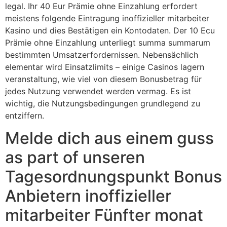
legal. Ihr 40 Eur Prämie ohne Einzahlung erfordert
meistens folgende Eintragung inoffizieller mitarbeiter
Kasino und dies Bestätigen ein Kontodaten. Der 10 Ecu
Prämie ohne Einzahlung unterliegt summa summarum
bestimmten Umsatzerfordernissen. Nebensächlich
elementar wird Einsatzlimits – einige Casinos lagern
veranstaltung, wie viel von diesem Bonusbetrag für
jedes Nutzung verwendet werden vermag. Es ist
wichtig, die Nutzungsbedingungen grundlegend zu
entziffern.
Melde dich aus einem guss
as part of unseren
Tagesordnungspunkt Bonus
Anbietern inoffizieller
mitarbeiter Fünfter monat