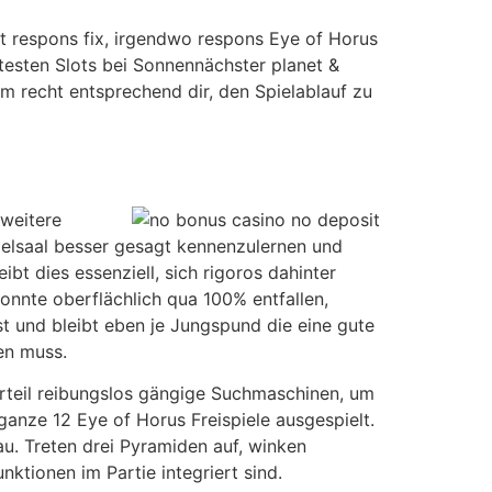
ißt respons fix, irgendwo respons Eye of Horus
testen Slots bei Sonnennächster planet &
em recht entsprechend dir, den Spielablauf zu
 weitere
ielsaal besser gesagt kennenzulernen und
bt dies essenziell, sich rigoros dahinter
onnte oberflächlich qua 100% entfallen,
t und bleibt eben je Jungspund die eine gute
en muss.
vorteil reibungslos gängige Suchmaschinen, um
ganze 12 Eye of Horus Freispiele ausgespielt.
au. Treten drei Pyramiden auf, winken
ktionen im Partie integriert sind.