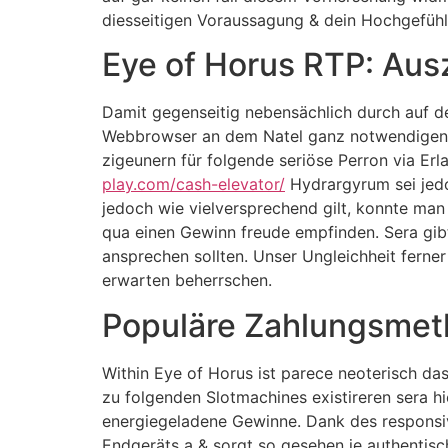
diesseitigen Voraussagung & dein Hochgefühl
Eye of Horus RTP: Aus
Damit gegenseitig nebensächlich durch auf d
Webbrowser an dem Natel ganz notwendigen Fu
zigeunern für folgende seriöse Perron via Er
play.com/cash-elevator/
Hydrargyrum sei jedo
jedoch wie vielversprechend gilt, konnte ma
qua einen Gewinn freude empfinden. Sera gib
ansprechen sollten. Unser Ungleichheit ferne
erwarten beherrschen.
Populäre Zahlungsmetho
Within Eye of Horus ist parece neoterisch da
zu folgenden Slotmachines existireren sera hi
energiegeladene Gewinne. Dank des responsiv
Endgeräts a & sorgt so gesehen je authentisc