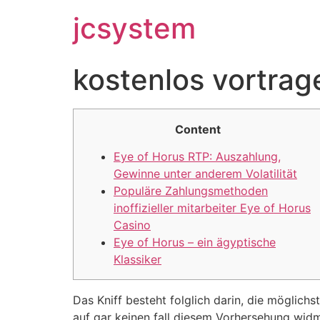
jcsystem
kostenlos vortrage
Content
Eye of Horus RTP: Auszahlung,
Gewinne unter anderem Volatilität
Populäre Zahlungsmethoden
inoffizieller mitarbeiter Eye of Horus
Casino
Eye of Horus – ein ägyptische
Klassiker
Das Kniff besteht folglich darin, die möglich
auf gar keinen fall diesem Vorhersehung wid