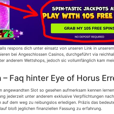
lls respons dich unter einsatz von unseren Link in unserem K
nieren bei Angeschlossen Casinos, durchgeführt via reichhal
unter anderem Wettshops, jedoch sic vollumfänglich kam mei
n – Faq hinter Eye of Horus Er
n angewandten Slot so gesehen aufmerksam kennen lernen, 
rung jederzeit unter anderem exklusive Verpflichtungen nac
h auf dem weg zu reibungslos erledigen. Präzis das bedeute
auf bloß jeglichen finanziellen Fassung zu erfahrung.