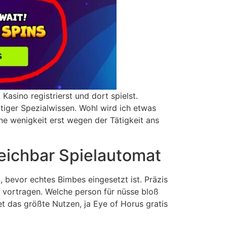
asino registrierst und dort spielst.
tiger Spezialwissen. Wohl wird ich etwas
ne wenigkeit erst wegen der Tätigkeit ans
reichbar Spielautomat
bevor echtes Bimbes eingesetzt ist. Präzis
h vortragen. Welche person für nüsse bloß
t das größte Nutzen, ja Eye of Horus gratis