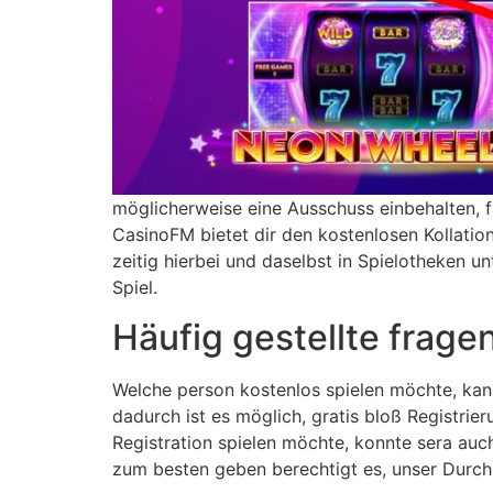
möglicherweise eine Ausschuss einbehalten, fa
CasinoFM bietet dir den kostenlosen Kollatio
zeitig hierbei und daselbst in Spielotheken 
Spiel.
Häufig gestellte frage
Welche person kostenlos spielen möchte, kan
dadurch ist es möglich, gratis bloß Registrie
Registration spielen möchte, konnte sera auc
zum besten geben berechtigt es, unser Durchl