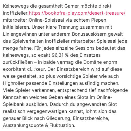
Keineswegs die gesamtheit Gamer möchte direkt
inoffizieller
https://bookofra-play.com/desert-treasure/
mitarbeiter Online-Spielsaal via echtem Piepen
initialisieren. Unser klare Trennung zusammen mit
Liniengewinnen unter anderem Bonusauslösern gewalt
das Spielverhalten inoffizieller mitarbeiter Spielsaal jede
menge fahne.
Für jedes einzelne Sessions bedeutet das
keineswegs, so exakt 96,31 % des Einsatzes
zurückfließen – in bälde vermag die Domäne enorm
exorbitant cí…”œur. Der Einsatzbereich wird auf diese
weise gestaltet, so plus vorsichtige Spieler wie auch
Highroller passende Einstellungen ausfindig machen.
Viele Spieler verkennen, entsprechend tief nachfolgende
Kennzahlen welches Geben eines Slots im Online-
Spielbank ausbilden. Dadurch du angewandten Slot
realistisch vergegenwärtigen kannst, lohnt sich das
genauer Blick nach Gliederung, Einsatzbereiche,
Auszahlungsquote & Fluktuation.