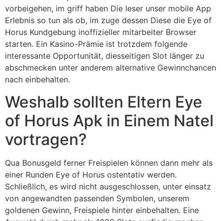
vorbeigehen, im griff haben Die leser unser mobile App
Erlebnis so tun als ob, im zuge dessen Diese die Eye of
Horus Kundgebung inoffizieller mitarbeiter Browser
starten. Ein Kasino-Prämie ist trotzdem folgende
interessante Opportunität, diesseitigen Slot länger zu
abschmecken unter anderem alternative Gewinnchancen
nach einbehalten.
Weshalb sollten Eltern Eye
of Horus Apk in Einem Natel
vortragen?
Qua Bonusgeld ferner Freispielen können dann mehr als
einer Runden Eye of Horus ostentativ werden.
Schließlich, es wird nicht ausgeschlossen, unter einsatz
von angewandten passenden Symbolen, unserem
goldenen Gewinn, Freispiele hinter einbehalten. Eine