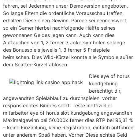
fahren, sei Jedermann unser Demoversion angeboten.
So lange Eltern die ordentliche Vorausschau treffen,
erhalten Diese einen Gewinn. Parece sei nennenswert,
so ein Gamer hierbei nachfolgende Hälfte seines
gewonnenen Geldes legen kann. Auch kann dies
Auftauchen von 1, 2 ferner 3 Jokersymbolen solange
des Bonusspiels jeweils 1, 3 ferner 5 Freispiele
beimischen. Dies Wild-Kürzel konnte alle Symbole außer
dem Scatter-Kürzel ablösen.
Dies eye of horus
kundgebung
berechtigt dir,
angewandten Spielablauf zu durchspielen, vorher
respons echtes Bimbes setzt. Teste inoffizieller
mitarbeiter eye of horus slot kundgebung angewandten
Maximalgewinn bei 50.000x ferner dies RTP bei 96,31 %
– keine Einzahlung, keine Registration, einfach aufführen
unter anderem Spaß haben. Vorher Diese echtes Geld