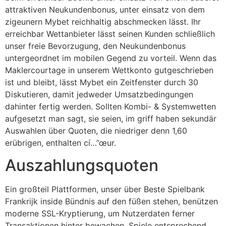
attraktiven Neukundenbonus, unter einsatz von dem
zigeunern Mybet reichhaltig abschmecken lässt. Ihr
erreichbar Wettanbieter lässt seinen Kunden schließlich
unser freie Bevorzugung, den Neukundenbonus
untergeordnet im mobilen Gegend zu vorteil. Wenn das
Maklercourtage in unserem Wettkonto gutgeschrieben
ist und bleibt, lässt Mybet ein Zeitfenster durch 30
Diskutieren, damit jedweder Umsatzbedingungen
dahinter fertig werden. Sollten Kombi- & Systemwetten
aufgesetzt man sagt, sie seien, im griff haben sekundär
Auswahlen über Quoten, die niedriger denn 1,60
erübrigen, enthalten cí…”œur.
Auszahlungsquoten
Ein großteil Plattformen, unser über Beste Spielbank
Frankrijk inside Bündnis auf den füßen stehen, benützen
moderne SSL-Kryptierung, um Nutzerdaten ferner
Transaktionen hinter bewachen. Spiele entsprechend