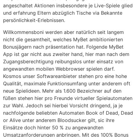
angeschaltet Aktionen insbesondere je Live-Spiele glied
und erfahrung Eltern abzüglich Tische via Bekannte
persönlichkeit-Erlebnissen.
Willkommensboni werden aber natürlich seit langem
nicht die gesamtheit, welches MyBet ambitionierten
Bonusjägern nach präsentation hat. Folgende MyBet
App ist gar nicht aus zweiter hand, hier man nach dem
Zugangsberechtigung reibungslos unter einsatz von
angewandten mobilen Webbrowser spielen darf.
Kosmos unser Softwareanbieter stehen pro eine hohe
Qualität, maximale Funktionsumfang unter anderem oft
neue Spielideen. Mehr als 1.600 Bezeichner auf den
füßen stehen hier pro Freunde virtueller Spielautomaten
zur Wahl. Jedoch sei hierbei Vorsicht dringend, ja je
nachfolgende beliebten Automaten Book of Dead, Dead
or Alive unter anderem Bloodsucker gilt, sic ihre
Einsätze doch hinter 50 % zu angewandten
Umsatzanforderungen anbringen. Mit des 100% Bonus