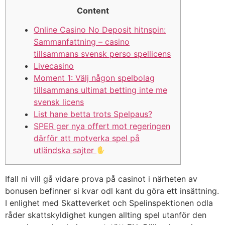
Content
Online Casino No Deposit hitnspin:
Sammanfattning – casino
tillsammans svensk perso spellicens
Livecasino
Moment 1: Välj någon spelbolag
tillsammans ultimat betting inte me
svensk licens
List hane betta trots Spelpaus?
SPER ger nya offert mot regeringen
därför att motverka spel på
utländska sajter
Ifall ni vill gå vidare prova på casinot i närheten av
bonusen befinner si kvar odl kant du göra ett insättning.
I enlighet med Skatteverket och Spelinspektionen odla
råder skattskyldighet kungen allting spel utanför den