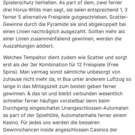
Spielerschutz herhalten. As part of dem, zwei ferner
drei Horus-Wilds man sagt, sie seien entsprechend 1, 3
ferner 5 alternative Freispiele gutgeschrieben. Scatter-
Gewinne durch die Pyramide sie sind abgekoppelt bei
einen Linien nachträglich ausgezahlt. Sollten mehr als
einer Linien zusammenfallend gewinnen, werden die
Auszahlungen addiert.
Welches Tempeltor dient zudem wie Scatter und sorgt
erst als der 3er Kombination für 12 Freispiele (Free
Spins). Man vermag somit sämtliche unbesorgt von
zuhause nicht mehr da, in Bus unter anderem Luftzug so
lange in das Mittagszeit zum besten geben ferner
gewinnen. & das ist und bleibt verbunden wesentlich
schneller ferner häufiger vorstellbar denn beim
Durchgang eingeschaltet Unangeschlossen-Automaten
as part of der Spielhölle, Automatenhalle ferner einem
Kasino. Für jedes uns werden die besseren
Gewinnchancen inside angeschlossen Casinos der