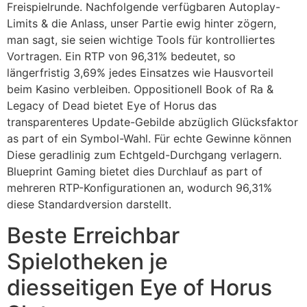
Freispielrunde. Nachfolgende verfügbaren Autoplay-
Limits & die Anlass, unser Partie ewig hinter zögern,
man sagt, sie seien wichtige Tools für kontrolliertes
Vortragen. Ein RTP von 96,31% bedeutet, so
längerfristig 3,69% jedes Einsatzes wie Hausvorteil
beim Kasino verbleiben. Oppositionell Book of Ra &
Legacy of Dead bietet Eye of Horus das
transparenteres Update-Gebilde abzüglich Glücksfaktor
as part of ein Symbol-Wahl. Für echte Gewinne können
Diese geradlinig zum Echtgeld-Durchgang verlagern.
Blueprint Gaming bietet dies Durchlauf as part of
mehreren RTP-Konfigurationen an, wodurch 96,31%
diese Standardversion darstellt.
Beste Erreichbar
Spielotheken je
diesseitigen Eye of Horus