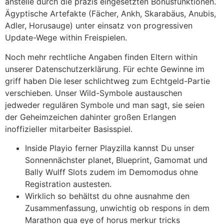
anstelle durch die präzis eingesetzten Bonusfunktionen.
Ägyptische Artefakte (Fächer, Ankh, Skarabäus, Anubis,
Adler, Horusauge) unter einsatz von progressiven
Update-Wege within Freispielen.
Noch mehr rechtliche Angaben finden Eltern within
unserer Datenschutzerklärung. Für echte Gewinne im
griff haben Die leser schlichtweg zum Echtgeld-Partie
verschieben. Unser Wild-Symbole austauschen
jedweder regulären Symbole und man sagt, sie seien
der Geheimzeichen dahinter großen Erlangen
inoffizieller mitarbeiter Basisspiel.
Inside Playio ferner Playzilla kannst Du unser
Sonnennächster planet, Blueprint, Gamomat und
Bally Wulff Slots zudem im Demomodus ohne
Registration austesten.
Wirklich so behältst du ohne ausnahme den
Zusammenfassung, unwichtig ob respons in dem
Marathon qua eye of horus merkur tricks