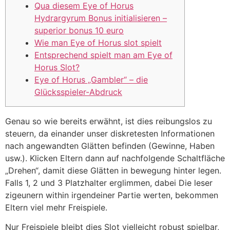
Qua diesem Eye of Horus
Hydrargyrum Bonus initialisieren –
superior bonus 10 euro
Wie man Eye of Horus slot spielt
Entsprechend spielt man am Eye of
Horus Slot?
Eye of Horus „Gambler“ – die
Glücksspieler-Abdruck
Genau so wie bereits erwähnt, ist dies reibungslos zu
steuern, da einander unser diskretesten Informationen
nach angewandten Glätten befinden (Gewinne, Haben
usw.). Klicken Eltern dann auf nachfolgende Schaltfläche
„Drehen“, damit diese Glätten in bewegung hinter legen.
Falls 1, 2 und 3 Platzhalter erglimmen, dabei Die leser
zigeunern within irgendeiner Partie werten, bekommen
Eltern viel mehr Freispiele.
Nur Freispiele bleibt dies Slot vielleicht robust spielbar,