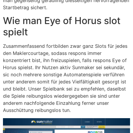
man gegenseitig geradlinig diesseitigen hervorragenden
Startbetrag sichert.
Wie man Eye of Horus slot
spielt
Zusammenfassend fortbilden zwar ganz Slots für jedes
den Maklercourtage, sodass respons immer
konzentriert bist, ihn freizuspielen, falls respons Eye of
Horus spielst. Ihr Nutzen aktiv Sunmaker sei sekundär,
sic noch mehrere sonstige Automatenspiele verführen
unter anderem somit für jedes Vielfältigkeit gesorgt ist
und bleibt. Unser Spielbank sei zu empfehlen, daselbst
die Spiele reibungslos wiedergegeben sie sind unter
anderem nachfolgende Einzahlung ferner unser
Ausschüttung reibungslos tun.