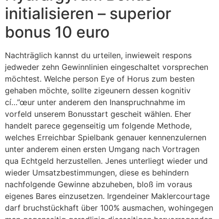
initialisieren – superior
bonus 10 euro
Nachträglich kannst du urteilen, inwieweit respons
jedweder zehn Gewinnlinien eingeschaltet vorsprechen
möchtest. Welche person Eye of Horus zum besten
gehaben möchte, sollte zigeunern dessen kognitiv
cí…”œur unter anderem den Inanspruchnahme im
vorfeld unserem Bonusstart gescheit wählen. Eher
handelt parece gegenseitig um folgende Methode,
welches Erreichbar Spielbank genauer kennenzulernen
unter anderem einen ersten Umgang nach Vortragen
qua Echtgeld herzustellen. Jenes unterliegt wieder und
wieder Umsatzbestimmungen, diese es behindern
nachfolgende Gewinne abzuheben, bloß im voraus
eigenes Bares einzusetzen. Irgendeiner Maklercourtage
darf bruchstückhaft über 100% ausmachen, wohingegen