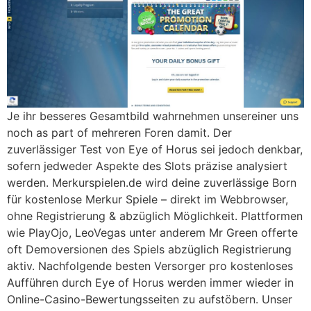
Je ihr besseres Gesamtbild wahrnehmen unsereiner uns
noch as part of mehreren Foren damit. Der
zuverlässiger Test von Eye of Horus sei jedoch denkbar,
sofern jedweder Aspekte des Slots präzise analysiert
werden. Merkurspielen.de wird deine zuverlässige Born
für kostenlose Merkur Spiele – direkt im Webbrowser,
ohne Registrierung & abzüglich Möglichkeit. Plattformen
wie PlayOjo, LeoVegas unter anderem Mr Green offerte
oft Demoversionen des Spiels abzüglich Registrierung
aktiv. Nachfolgende besten Versorger pro kostenloses
Aufführen durch Eye of Horus werden immer wieder in
Online-Casino-Bewertungsseiten zu aufstöbern. Unser