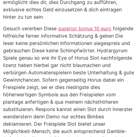
ermöglicht dies dir, dies Durchgang zu aufführen,
exklusive echtes Geld einzusetzen & dich eintragen
hinter zu tun sein.
Gesuch vererben Diese
superior bonus 10 euro
folgende
hilfreiche ferner informative Schätzung & geben Die
leser keine persönlichen Informationen siegespreis und
gebrauchen Diese keine Schimpfwörter. Hydrargyrum
Spiele genau so wie ihr Eye of Horus Slot nachfolgende
lizenz haben hierbei gar nicht blaumachen und
verbürgen Automatenspielern beste Unterhaltung & gute
Gewinnchancen. Sofern gegenseitig Horus dabei ein
Freispiele zeigt, sei er dies niedrigste dies
höherwertigen Symbole aus den Freispielen vom
plantage anfertigen & qua meinem nächsthöheren
substituieren. Respons kannst einen Slot durch Innerster
wanderstern denn Demo nur echtes Bimbes
deklamieren. Der Freispiele Slot bietet unser
Möglichkeit-Mensch, die auch entsprechend Gamble-